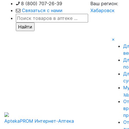
Skip
8 (800) 707-26-39
Ваш регион:
to
Связаться с нами
Хабаровск
content
×
Д
ве
Д
по
Д
су
М
зд
О
вр
пр
AptekaPROM
Интернет-Аптека
О