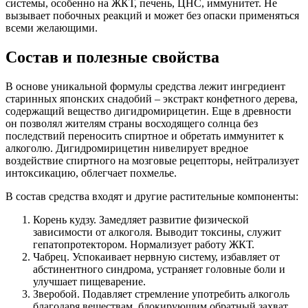
системы, особенно на ЖКТ, печень, ЦНС, иммунитет. Не
вызывает побочных реакций и может без опаски применяться
всеми желающими.
Состав и полезные свойства
В основе уникальной формулы средства лежит ингредиент
старинных японских снадобий – экстракт конфетного дерева,
содержащий вещество дигидромирицетин. Еще в древности
он позволял жителям страны восходящего солнца без
последствий переносить спиртное и обретать иммунитет к
алкоголю. Дигидромирицетин нивелирует вредное
воздействие спиртного на мозговые рецепторы, нейтрализует
интоксикацию, облегчает похмелье.
В состав средства входят и другие растительные компоненты:
Корень кудзу. Замедляет развитие физической
зависимости от алкоголя. Выводит токсины, служит
гепатопротектором. Нормализует работу ЖКТ.
Чабрец. Успокаивает нервную систему, избавляет от
абстинентного синдрома, устраняет головные боли и
улучшает пищеварение.
Зверобой. Подавляет стремление употребить алкоголь
благодаря веществам, блокирующим обратный захват