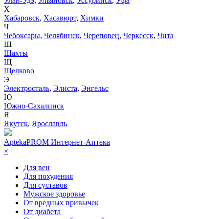
Улан-Удэ
,
Ульяновск
,
Уссурийск
,
Уфа
Х
Хабаровск
,
Хасавюрт
,
Химки
Ч
Чебоксары
,
Челябинск
,
Череповец
,
Черкесск
,
Чита
Ш
Шахты
Щ
Щелково
Э
Электросталь
,
Элиста
,
Энгельс
Ю
Южно-Сахалинск
Я
Якутск
,
Ярославль
AptekaPROM
Интернет-Аптека
×
Для вен
Для похудения
Для суставов
Мужское здоровье
От вредных привычек
От диабета