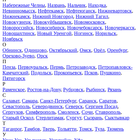
Набережные Челны
,
Назрань
,
Нальчик
,
Находка
,
Невинномысск
,
Нефтекамск
,
Нефтеюганск
,
Нижневартовск
,
Нижнекамск
,
Нижний Новгород
,
Нижний Тагил
,
Новокузнецк
,
Новокуйбышевск
,
Новомосковск
,
Новороссийск
,
Новосибирск
,
Новочебоксарск
,
Новочеркасск
,
Новошахтинск
,
Новый Уренгой
,
Ногинск
,
Норильск
,
Ноябрьск
О
Обнинск
,
Одинцово
,
Октябрьский
,
Омск
,
Орёл
,
Оренбург
,
Орехово-Зуево
,
Орск
П
Пенза
,
Первоуральск
,
Пермь
,
Петрозаводск
,
Петропавловск-
Камчатский
,
Подольск
,
Прокопьевск
,
Псков
,
Пушкино
,
Пятигорск
Р
Раменское
,
Ростов-на-Дону
,
Рубцовск
,
Рыбинск
,
Рязань
С
Салават
,
Самара
,
Санкт-Петербург
,
Саранск
,
Саратов
,
Севастополь
,
Северодвинск
,
Северск
,
Сергиев Посад
,
Серпухов
,
Симферополь
,
Смоленск
,
Сочи
,
Ставрополь
,
Старый Оскол
,
Стерлитамак
,
Сургут
,
Сызрань
,
Сыктывкар
Т
Таганрог
,
Тамбов
,
Тверь
,
Тольятти
,
Томск
,
Тула
,
Тюмень
У