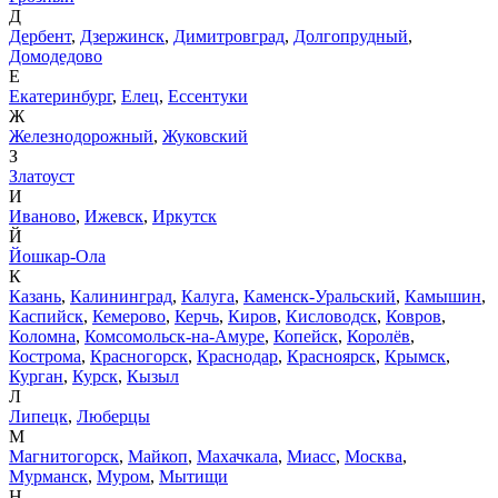
Д
Дербент
,
Дзержинск
,
Димитровград
,
Долгопрудный
,
Домодедово
Е
Екатеринбург
,
Елец
,
Ессентуки
Ж
Железнодорожный
,
Жуковский
З
Златоуст
И
Иваново
,
Ижевск
,
Иркутск
Й
Йошкар-Ола
К
Казань
,
Калининград
,
Калуга
,
Каменск-Уральский
,
Камышин
,
Каспийск
,
Кемерово
,
Керчь
,
Киров
,
Кисловодск
,
Ковров
,
Коломна
,
Комсомольск-на-Амуре
,
Копейск
,
Королёв
,
Кострома
,
Красногорск
,
Краснодар
,
Красноярск
,
Крымск
,
Курган
,
Курск
,
Кызыл
Л
Липецк
,
Люберцы
М
Магнитогорск
,
Майкоп
,
Махачкала
,
Миасс
,
Москва
,
Мурманск
,
Муром
,
Мытищи
Н