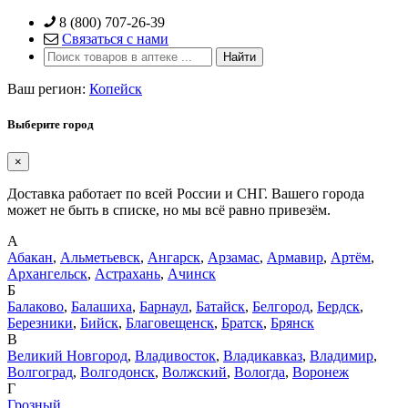
Skip
8 (800) 707-26-39
to
Связаться с нами
content
Ваш регион:
Копейск
Выберите город
×
Доставка работает по всей России и СНГ. Вашего города
может не быть в списке, но мы всё равно привезём.
А
Абакан
,
Альметьевск
,
Ангарск
,
Арзамас
,
Армавир
,
Артём
,
Архангельск
,
Астрахань
,
Ачинск
Б
Балаково
,
Балашиха
,
Барнаул
,
Батайск
,
Белгород
,
Бердск
,
Березники
,
Бийск
,
Благовещенск
,
Братск
,
Брянск
В
Великий Новгород
,
Владивосток
,
Владикавказ
,
Владимир
,
Волгоград
,
Волгодонск
,
Волжский
,
Вологда
,
Воронеж
Г
Грозный