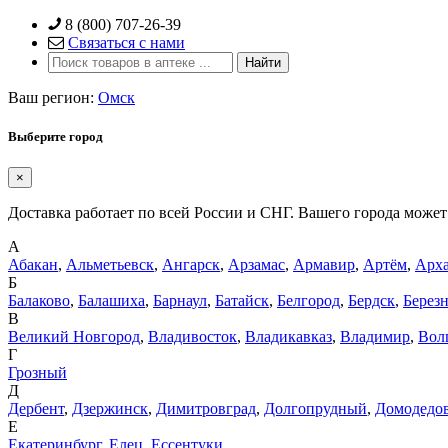
Skip
8 (800) 707-26-39
to
Связаться с нами
content
Ваш регион:
Омск
Выберите город
×
Доставка работает по всей России и СНГ. Вашего города может 
А
Абакан
,
Альметьевск
,
Ангарск
,
Арзамас
,
Армавир
,
Артём
,
Арха
Б
Балаково
,
Балашиха
,
Барнаул
,
Батайск
,
Белгород
,
Бердск
,
Берез
В
Великий Новгород
,
Владивосток
,
Владикавказ
,
Владимир
,
Вол
Г
Грозный
Д
Дербент
,
Дзержинск
,
Димитровград
,
Долгопрудный
,
Домодедо
Е
Екатеринбург
,
Елец
,
Ессентуки