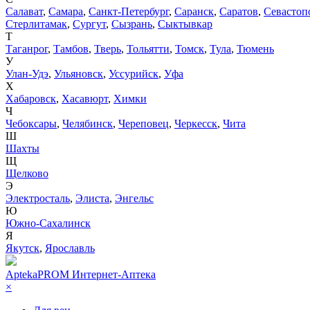
Салават
,
Самара
,
Санкт-Петербург
,
Саранск
,
Саратов
,
Севастоп
Стерлитамак
,
Сургут
,
Сызрань
,
Сыктывкар
Т
Таганрог
,
Тамбов
,
Тверь
,
Тольятти
,
Томск
,
Тула
,
Тюмень
У
Улан-Удэ
,
Ульяновск
,
Уссурийск
,
Уфа
Х
Хабаровск
,
Хасавюрт
,
Химки
Ч
Чебоксары
,
Челябинск
,
Череповец
,
Черкесск
,
Чита
Ш
Шахты
Щ
Щелково
Э
Электросталь
,
Элиста
,
Энгельс
Ю
Южно-Сахалинск
Я
Якутск
,
Ярославль
AptekaPROM
Интернет-Аптека
×