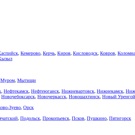
Каспийск
,
Кемерово
,
Керчь
,
Киров
,
Кисловодск
,
Ковров
,
Коломн
Кызыл
,
Муром
,
Мытищи
к
,
Нефтекамск
,
Нефтеюганск
,
Нижневартовск
,
Нижнекамск
,
Ниж
,
Новочебоксарск
,
Новочеркасск
,
Новошахтинск
,
Новый Уренго
ово-Зуево
,
Орск
мчатский
,
Подольск
,
Прокопьевск
,
Псков
,
Пушкино
,
Пятигорск