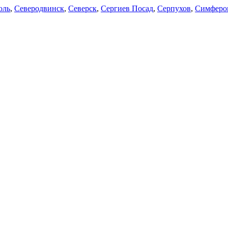
оль
,
Северодвинск
,
Северск
,
Сергиев Посад
,
Серпухов
,
Симферо