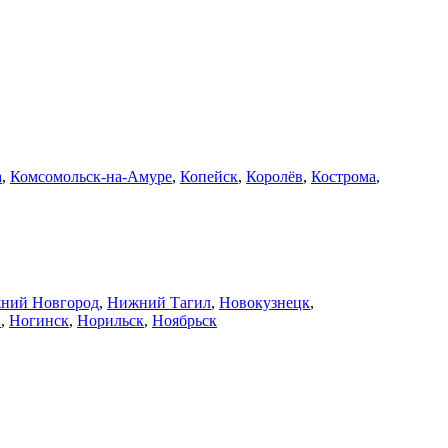
а
,
Комсомольск-на-Амуре
,
Копейск
,
Королёв
,
Кострома
,
ний Новгород
,
Нижний Тагил
,
Новокузнецк
,
й
,
Ногинск
,
Норильск
,
Ноябрьск