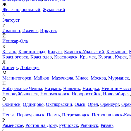
Ж
Железнодорожный
,
Жуковский
З
Златоуст
И
Иваново
,
Ижевск
,
Иркутск
Й
Йошкар-Ола
К
Казань
,
Калининград
,
Калуга
,
Каменск-Уральский
,
Камышин
,
Красногорск
,
Краснодар
,
Красноярск
,
Крымск
,
Курган
,
Курск
,
Л
Липецк
,
Люберцы
М
Магнитогорск
,
Майкоп
,
Махачкала
,
Миасс
,
Москва
,
Мурманск
Н
Набережные Челны
,
Назрань
,
Нальчик
,
Находка
,
Невинномысс
Новокуйбышевск
,
Новомосковск
,
Новороссийск
,
Новосибирск
О
Обнинск
,
Одинцово
,
Октябрьский
,
Омск
,
Орёл
,
Оренбург
,
Орех
П
Пенза
,
Первоуральск
,
Пермь
,
Петрозаводск
,
Петропавловск-Ка
Р
Раменское
,
Ростов-на-Дону
,
Рубцовск
,
Рыбинск
,
Рязань
С