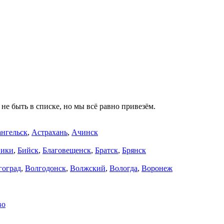
не быть в списке, но мы всё равно привезём.
нгельск
,
Астрахань
,
Ачинск
ники
,
Бийск
,
Благовещенск
,
Братск
,
Брянск
гоград
,
Волгодонск
,
Волжский
,
Вологда
,
Воронеж
во