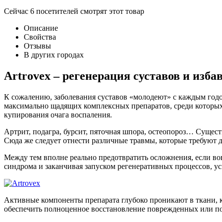
Сейчас
6
посетителей
смотрят
этот товар
Описание
Свойства
Отзывы
В других городах
Artrovex – регенерация суставов и изба
К сожалению, заболевания суставов «молодеют» с каждым годо
максимально щадящих комплексных препаратов, среди которых 
купирования очага воспаления.
Артрит, подагра, бурсит, пяточная шпора, остеопороз… Сущес
Сюда же следует отнести различные травмы, которые требуют 
Между тем вполне реально предотвратить осложнения, если вов
синдрома и заканчивая запуском регенеративных процессов, 
Активные компоненты препарата глубоко проникают в ткани, к
обеспечить полноценное восстановление поврежденных или пост