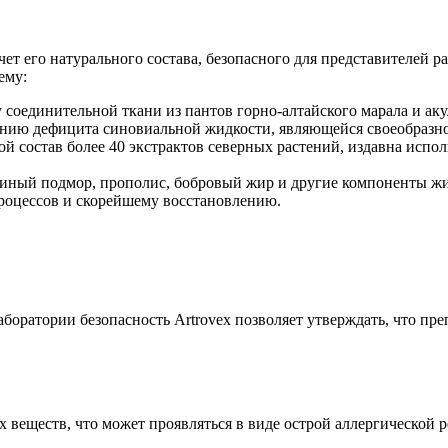
чет его натурального состава, безопасного для представителей 
ему:
оединительной ткани из пантов горно-алтайского марала и аку
ению дефицита синовиальной жидкости, являющейся своеобразной
 состав более 40 экстрактов северных растений, издавна испо
линый подмор, прополис, бобровый жир и другие компоненты ж
роцессов и скорейшему восстановлению.
оратории безопасность Artrovex позволяет утверждать, что пре
веществ, что может проявляться в виде острой аллергической р