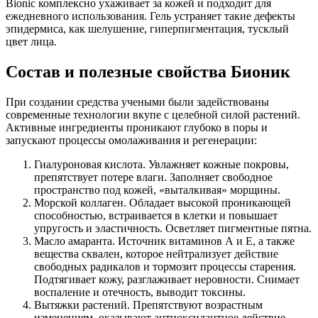
Bionic комплексно ухаживает за кожей и подходит для
ежедневного использования. Гель устраняет такие дефекты
эпидермиса, как шелушение, гиперпигментация, тусклый
цвет лица.
Состав и полезные свойства Бионик
При создании средства учеными были задействованы
современные технологии вкупе с целебной силой растений.
Активные ингредиенты проникают глубоко в поры и
запускают процессы омолаживания и регенерации:
Гиалуроновая кислота. Увлажняет кожные покровы,
препятствует потере влаги. Заполняет свободное
пространство под кожей, «выталкивая» морщины.
Морской коллаген. Обладает высокой проникающей
способностью, встраивается в клетки и повышает
упругость и эластичность. Осветляет пигментные пятна.
Масло амаранта. Источник витаминов А и Е, а также
вещества сквален, которое нейтрализует действие
свободных радикалов и тормозит процессы старения.
Подтягивает кожу, разглаживает неровности. Снимает
воспаление и отечность, выводит токсины.
Вытяжки растений. Препятствуют возрастным
изменениям, оказывают антиоксидантное действие.