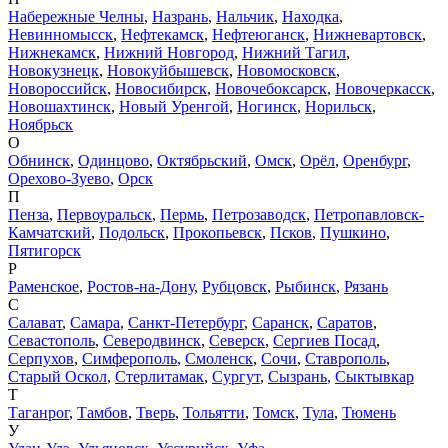
Набережные Челны
,
Назрань
,
Нальчик
,
Находка
,
Невинномысск
,
Нефтекамск
,
Нефтеюганск
,
Нижневартовск
,
Нижнекамск
,
Нижний Новгород
,
Нижний Тагил
,
Новокузнецк
,
Новокуйбышевск
,
Новомосковск
,
Новороссийск
,
Новосибирск
,
Новочебоксарск
,
Новочеркасск
,
Новошахтинск
,
Новый Уренгой
,
Ногинск
,
Норильск
,
Ноябрьск
О
Обнинск
,
Одинцово
,
Октябрьский
,
Омск
,
Орёл
,
Оренбург
,
Орехово-Зуево
,
Орск
П
Пенза
,
Первоуральск
,
Пермь
,
Петрозаводск
,
Петропавловск-
Камчатский
,
Подольск
,
Прокопьевск
,
Псков
,
Пушкино
,
Пятигорск
Р
Раменское
,
Ростов-на-Дону
,
Рубцовск
,
Рыбинск
,
Рязань
С
Салават
,
Самара
,
Санкт-Петербург
,
Саранск
,
Саратов
,
Севастополь
,
Северодвинск
,
Северск
,
Сергиев Посад
,
Серпухов
,
Симферополь
,
Смоленск
,
Сочи
,
Ставрополь
,
Старый Оскол
,
Стерлитамак
,
Сургут
,
Сызрань
,
Сыктывкар
Т
Таганрог
,
Тамбов
,
Тверь
,
Тольятти
,
Томск
,
Тула
,
Тюмень
У