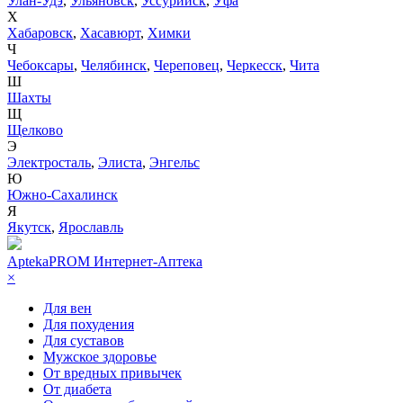
Улан-Удэ
,
Ульяновск
,
Уссурийск
,
Уфа
Х
Хабаровск
,
Хасавюрт
,
Химки
Ч
Чебоксары
,
Челябинск
,
Череповец
,
Черкесск
,
Чита
Ш
Шахты
Щ
Щелково
Э
Электросталь
,
Элиста
,
Энгельс
Ю
Южно-Сахалинск
Я
Якутск
,
Ярославль
AptekaPROM
Интернет-Аптека
×
Для вен
Для похудения
Для суставов
Мужское здоровье
От вредных привычек
От диабета