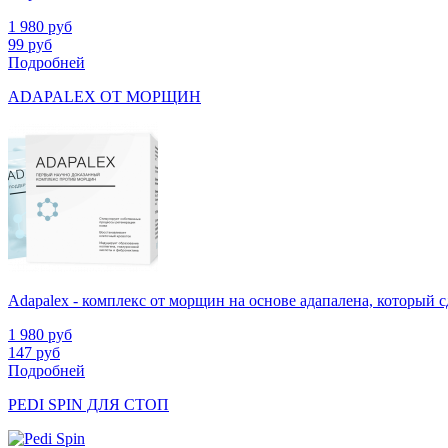
1 980
руб
99
руб
Подробней
ADAPALEX ОТ МОРЩИН
Adapalex - комплекс от морщин на основе адапалена, который
1 980
руб
147
руб
Подробней
PEDI SPIN ДЛЯ СТОП