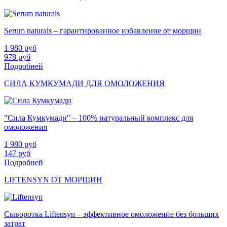
Serum naturals – гарантированное избавление от морщин
1 980
руб
978
руб
Подробней
СИЛА КУМКУМАДИ ДЛЯ ОМОЛОЖЕНИЯ
"Сила Кумкумади" – 100% натуральный комплекс для
омоложения
1 980
руб
147
руб
Подробней
LIFTENSYN ОТ МОРЩИН
Сыворотка Liftensyn – эффективное омоложение без больших
затрат