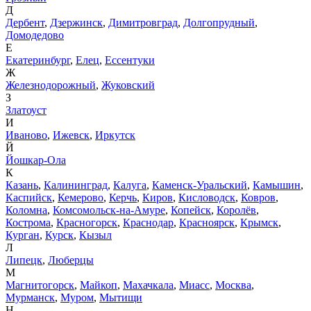
Д
Дербент
,
Дзержинск
,
Димитровград
,
Долгопрудный
,
Домодедово
Е
Екатеринбург
,
Елец
,
Ессентуки
Ж
Железнодорожный
,
Жуковский
З
Златоуст
И
Иваново
,
Ижевск
,
Иркутск
Й
Йошкар-Ола
К
Казань
,
Калининград
,
Калуга
,
Каменск-Уральский
,
Камышин
,
Каспийск
,
Кемерово
,
Керчь
,
Киров
,
Кисловодск
,
Ковров
,
Коломна
,
Комсомольск-на-Амуре
,
Копейск
,
Королёв
,
Кострома
,
Красногорск
,
Краснодар
,
Красноярск
,
Крымск
,
Курган
,
Курск
,
Кызыл
Л
Липецк
,
Люберцы
М
Магнитогорск
,
Майкоп
,
Махачкала
,
Миасс
,
Москва
,
Мурманск
,
Муром
,
Мытищи
Н