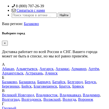
Skip
8 (800) 707-26-39
to
Связаться с нами
content
Ваш регион:
Балаково
Выберите город
×
Доставка работает по всей России и СНГ. Вашего города
может не быть в списке, но мы всё равно привезём.
А
Абакан
,
Альметьевск
,
Ангарск
,
Арзамас
,
Армавир
,
Артём
,
Архангельск
,
Астрахань
,
Ачинск
Б
Балаково
,
Балашиха
,
Барнаул
,
Батайск
,
Белгород
,
Бердск
,
Березники
,
Бийск
,
Благовещенск
,
Братск
,
Брянск
В
Великий Новгород
,
Владивосток
,
Владикавказ
,
Владимир
,
Волгоград
,
Волгодонск
,
Волжский
,
Вологда
,
Воронеж
Г
Грозный