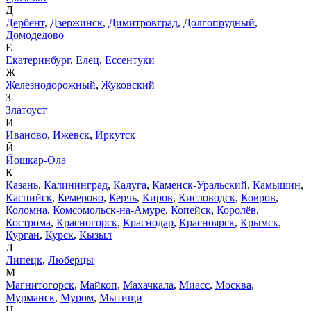
Д
Дербент
,
Дзержинск
,
Димитровград
,
Долгопрудный
,
Домодедово
Е
Екатеринбург
,
Елец
,
Ессентуки
Ж
Железнодорожный
,
Жуковский
З
Златоуст
И
Иваново
,
Ижевск
,
Иркутск
Й
Йошкар-Ола
К
Казань
,
Калининград
,
Калуга
,
Каменск-Уральский
,
Камышин
,
Каспийск
,
Кемерово
,
Керчь
,
Киров
,
Кисловодск
,
Ковров
,
Коломна
,
Комсомольск-на-Амуре
,
Копейск
,
Королёв
,
Кострома
,
Красногорск
,
Краснодар
,
Красноярск
,
Крымск
,
Курган
,
Курск
,
Кызыл
Л
Липецк
,
Люберцы
М
Магнитогорск
,
Майкоп
,
Махачкала
,
Миасс
,
Москва
,
Мурманск
,
Муром
,
Мытищи
Н