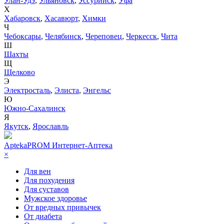
Улан-Удэ
,
Ульяновск
,
Уссурийск
,
Уфа
Х
Хабаровск
,
Хасавюрт
,
Химки
Ч
Чебоксары
,
Челябинск
,
Череповец
,
Черкесск
,
Чита
Ш
Шахты
Щ
Щелково
Э
Электросталь
,
Элиста
,
Энгельс
Ю
Южно-Сахалинск
Я
Якутск
,
Ярославль
AptekaPROM
Интернет-Аптека
×
Для вен
Для похудения
Для суставов
Мужское здоровье
От вредных привычек
От диабета