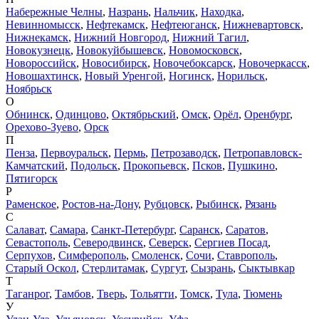
Набережные Челны
,
Назрань
,
Нальчик
,
Находка
,
Невинномысск
,
Нефтекамск
,
Нефтеюганск
,
Нижневартовск
,
Нижнекамск
,
Нижний Новгород
,
Нижний Тагил
,
Новокузнецк
,
Новокуйбышевск
,
Новомосковск
,
Новороссийск
,
Новосибирск
,
Новочебоксарск
,
Новочеркасск
,
Новошахтинск
,
Новый Уренгой
,
Ногинск
,
Норильск
,
Ноябрьск
О
Обнинск
,
Одинцово
,
Октябрьский
,
Омск
,
Орёл
,
Оренбург
,
Орехово-Зуево
,
Орск
П
Пенза
,
Первоуральск
,
Пермь
,
Петрозаводск
,
Петропавловск-
Камчатский
,
Подольск
,
Прокопьевск
,
Псков
,
Пушкино
,
Пятигорск
Р
Раменское
,
Ростов-на-Дону
,
Рубцовск
,
Рыбинск
,
Рязань
С
Салават
,
Самара
,
Санкт-Петербург
,
Саранск
,
Саратов
,
Севастополь
,
Северодвинск
,
Северск
,
Сергиев Посад
,
Серпухов
,
Симферополь
,
Смоленск
,
Сочи
,
Ставрополь
,
Старый Оскол
,
Стерлитамак
,
Сургут
,
Сызрань
,
Сыктывкар
Т
Таганрог
,
Тамбов
,
Тверь
,
Тольятти
,
Томск
,
Тула
,
Тюмень
У