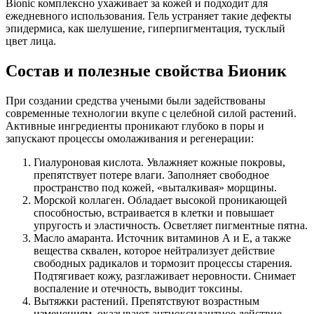
Bionic комплексно ухаживает за кожей и подходит для
ежедневного использования. Гель устраняет такие дефекты
эпидермиса, как шелушение, гиперпигментация, тусклый
цвет лица.
Состав и полезные свойства Бионик
При создании средства учеными были задействованы
современные технологии вкупе с целебной силой растений.
Активные ингредиенты проникают глубоко в поры и
запускают процессы омолаживания и регенерации:
Гиалуроновая кислота. Увлажняет кожные покровы,
препятствует потере влаги. Заполняет свободное
пространство под кожей, «выталкивая» морщины.
Морской коллаген. Обладает высокой проникающей
способностью, встраивается в клетки и повышает
упругость и эластичность. Осветляет пигментные пятна.
Масло амаранта. Источник витаминов А и Е, а также
вещества сквален, которое нейтрализует действие
свободных радикалов и тормозит процессы старения.
Подтягивает кожу, разглаживает неровности. Снимает
воспаление и отечность, выводит токсины.
Вытяжки растений. Препятствуют возрастным
изменениям, оказывают антиоксидантное действие.