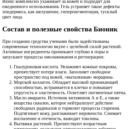
Bionic комплексно ухаживает за кожей и подходит для
ежедневного использования. Гель устраняет такие дефекты
эпидермиса, как шелушение, гиперпигментация, тусклый
цвет лица.
Состав и полезные свойства Бионик
При создании средства учеными были задействованы
современные технологии вкупе с целебной силой растений.
Активные ингредиенты проникают глубоко в поры и
запускают процессы омолаживания и регенерации:
Гиалуроновая кислота. Увлажняет кожные покровы,
препятствует потере влаги. Заполняет свободное
пространство под кожей, «выталкивая» морщины.
Морской коллаген. Обладает высокой проникающей
способностью, встраивается в клетки и повышает
упругость и эластичность. Осветляет пигментные пятна.
Масло амаранта. Источник витаминов А и Е, а также
вещества сквален, которое нейтрализует действие
свободных радикалов и тормозит процессы старения.
Подтягивает кожу, разглаживает неровности. Снимает
воспаление и отечность, выводит токсины.
Вытяжки растений. Препятствуют возрастным
изменениям, оказывают антиоксидантное действие.