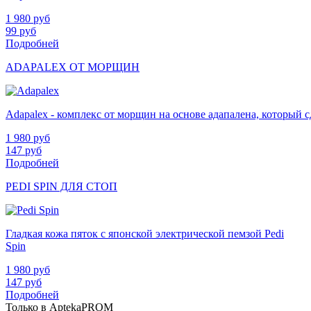
1 980
руб
99
руб
Подробней
ADAPALEX ОТ МОРЩИН
Adapalex - комплекс от морщин на основе адапалена, который
1 980
руб
147
руб
Подробней
PEDI SPIN ДЛЯ СТОП
Гладкая кожа пяток с японской электрической пемзой Pedi
Spin
1 980
руб
147
руб
Подробней
Только в AptekaPROM