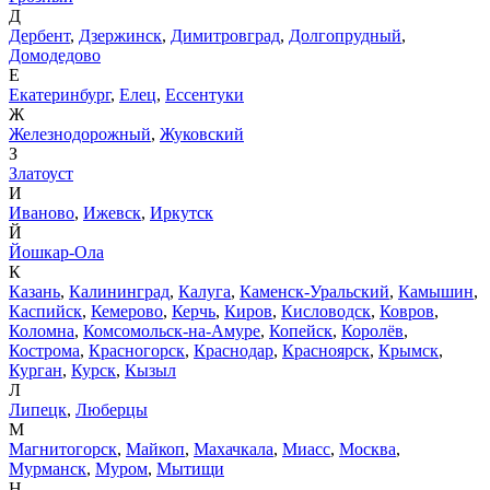
Д
Дербент
,
Дзержинск
,
Димитровград
,
Долгопрудный
,
Домодедово
Е
Екатеринбург
,
Елец
,
Ессентуки
Ж
Железнодорожный
,
Жуковский
З
Златоуст
И
Иваново
,
Ижевск
,
Иркутск
Й
Йошкар-Ола
К
Казань
,
Калининград
,
Калуга
,
Каменск-Уральский
,
Камышин
,
Каспийск
,
Кемерово
,
Керчь
,
Киров
,
Кисловодск
,
Ковров
,
Коломна
,
Комсомольск-на-Амуре
,
Копейск
,
Королёв
,
Кострома
,
Красногорск
,
Краснодар
,
Красноярск
,
Крымск
,
Курган
,
Курск
,
Кызыл
Л
Липецк
,
Люберцы
М
Магнитогорск
,
Майкоп
,
Махачкала
,
Миасс
,
Москва
,
Мурманск
,
Муром
,
Мытищи
Н