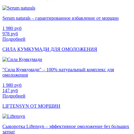
Serum naturals – гарантированное избавление от морщин
1 980
руб
978
руб
Подробней
СИЛА КУМКУМАДИ ДЛЯ ОМОЛОЖЕНИЯ
"Сила Кумкумади" – 100% натуральный комплекс для
омоложения
1 980
руб
147
руб
Подробней
LIFTENSYN ОТ МОРЩИН
Сыворотка Liftensyn – эффективное омоложение без больших
затрат