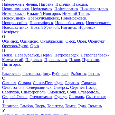
Набережные Челны
,
Назрань
,
Нальчик
,
Находка
,
Невинномысск
,
Нефтекамск
,
Нефтеюганск
,
Нижневартовск
,
Нижнекамск
,
Нижний Новгород
,
Нижний Тагил
,
Новокузнецк
,
Новокуйбышевск
,
Новомосковск
,
Новороссийск
,
Новосибирск
,
Новочебоксарск
,
Новочеркасск
,
Новошахтинск
,
Новый Уренгой
,
Ногинск
,
Норильск
,
Ноябрьск
О
Обнинск
,
Одинцово
,
Октябрьский
,
Омск
,
Орёл
,
Оренбург
,
Орехово-Зуево
,
Орск
П
Пенза
,
Первоуральск
,
Пермь
,
Петрозаводск
,
Петропавловск-
Камчатский
,
Подольск
,
Прокопьевск
,
Псков
,
Пушкино
,
Пятигорск
Р
Раменское
,
Ростов-на-Дону
,
Рубцовск
,
Рыбинск
,
Рязань
С
Салават
,
Самара
,
Санкт-Петербург
,
Саранск
,
Саратов
,
Севастополь
,
Северодвинск
,
Северск
,
Сергиев Посад
,
Серпухов
,
Симферополь
,
Смоленск
,
Сочи
,
Ставрополь
,
Старый Оскол
,
Стерлитамак
,
Сургут
,
Сызрань
,
Сыктывкар
Т
Таганрог
,
Тамбов
,
Тверь
,
Тольятти
,
Томск
,
Тула
,
Тюмень
У