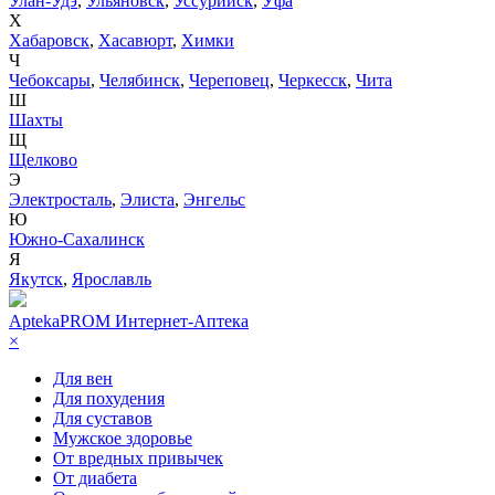
Улан-Удэ
,
Ульяновск
,
Уссурийск
,
Уфа
Х
Хабаровск
,
Хасавюрт
,
Химки
Ч
Чебоксары
,
Челябинск
,
Череповец
,
Черкесск
,
Чита
Ш
Шахты
Щ
Щелково
Э
Электросталь
,
Элиста
,
Энгельс
Ю
Южно-Сахалинск
Я
Якутск
,
Ярославль
AptekaPROM
Интернет-Аптека
×
Для вен
Для похудения
Для суставов
Мужское здоровье
От вредных привычек
От диабета