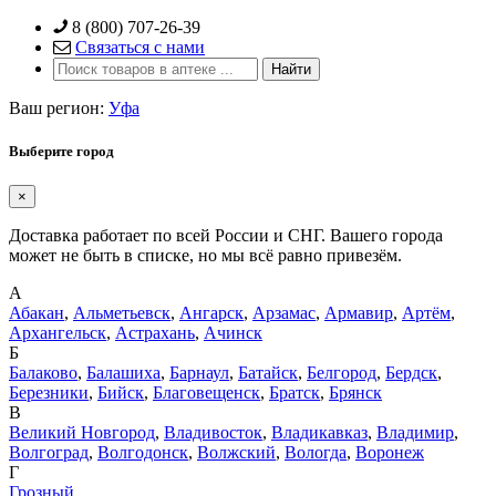
Skip
8 (800) 707-26-39
to
Связаться с нами
content
Ваш регион:
Уфа
Выберите город
×
Доставка работает по всей России и СНГ. Вашего города
может не быть в списке, но мы всё равно привезём.
А
Абакан
,
Альметьевск
,
Ангарск
,
Арзамас
,
Армавир
,
Артём
,
Архангельск
,
Астрахань
,
Ачинск
Б
Балаково
,
Балашиха
,
Барнаул
,
Батайск
,
Белгород
,
Бердск
,
Березники
,
Бийск
,
Благовещенск
,
Братск
,
Брянск
В
Великий Новгород
,
Владивосток
,
Владикавказ
,
Владимир
,
Волгоград
,
Волгодонск
,
Волжский
,
Вологда
,
Воронеж
Г
Грозный