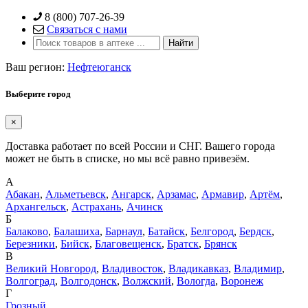
Skip
8 (800) 707-26-39
to
Связаться с нами
content
Ваш регион:
Нефтеюганск
Выберите город
×
Доставка работает по всей России и СНГ. Вашего города
может не быть в списке, но мы всё равно привезём.
А
Абакан
,
Альметьевск
,
Ангарск
,
Арзамас
,
Армавир
,
Артём
,
Архангельск
,
Астрахань
,
Ачинск
Б
Балаково
,
Балашиха
,
Барнаул
,
Батайск
,
Белгород
,
Бердск
,
Березники
,
Бийск
,
Благовещенск
,
Братск
,
Брянск
В
Великий Новгород
,
Владивосток
,
Владикавказ
,
Владимир
,
Волгоград
,
Волгодонск
,
Волжский
,
Вологда
,
Воронеж
Г
Грозный