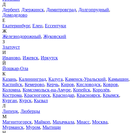
Д
Дербент
,
Дзержинск
,
Димитровград
,
Долгопрудный
,
Домодедово
Е
Екатеринбург
,
Елец
,
Ессентуки
Ж
Железнодорожный
,
Жуковский
З
Златоуст
И
Иваново
,
Ижевск
,
Иркутск
Й
Йошкар-Ола
К
Казань
,
Калининград
,
Калуга
,
Каменск-Уральский
,
Камышин
,
Каспийск
,
Кемерово
,
Керчь
,
Киров
,
Кисловодск
,
Ковров
,
Коломна
,
Комсомольск-на-Амуре
,
Копейск
,
Королёв
,
Кострома
,
Красногорск
,
Краснодар
,
Красноярск
,
Крымск
,
Курган
,
Курск
,
Кызыл
Л
Липецк
,
Люберцы
М
Магнитогорск
,
Майкоп
,
Махачкала
,
Миасс
,
Москва
,
Мурманск
,
Муром
,
Мытищи
Н