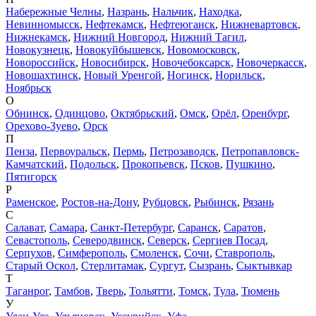
Набережные Челны
,
Назрань
,
Нальчик
,
Находка
,
Невинномысск
,
Нефтекамск
,
Нефтеюганск
,
Нижневартовск
,
Нижнекамск
,
Нижний Новгород
,
Нижний Тагил
,
Новокузнецк
,
Новокуйбышевск
,
Новомосковск
,
Новороссийск
,
Новосибирск
,
Новочебоксарск
,
Новочеркасск
,
Новошахтинск
,
Новый Уренгой
,
Ногинск
,
Норильск
,
Ноябрьск
О
Обнинск
,
Одинцово
,
Октябрьский
,
Омск
,
Орёл
,
Оренбург
,
Орехово-Зуево
,
Орск
П
Пенза
,
Первоуральск
,
Пермь
,
Петрозаводск
,
Петропавловск-
Камчатский
,
Подольск
,
Прокопьевск
,
Псков
,
Пушкино
,
Пятигорск
Р
Раменское
,
Ростов-на-Дону
,
Рубцовск
,
Рыбинск
,
Рязань
С
Салават
,
Самара
,
Санкт-Петербург
,
Саранск
,
Саратов
,
Севастополь
,
Северодвинск
,
Северск
,
Сергиев Посад
,
Серпухов
,
Симферополь
,
Смоленск
,
Сочи
,
Ставрополь
,
Старый Оскол
,
Стерлитамак
,
Сургут
,
Сызрань
,
Сыктывкар
Т
Таганрог
,
Тамбов
,
Тверь
,
Тольятти
,
Томск
,
Тула
,
Тюмень
У