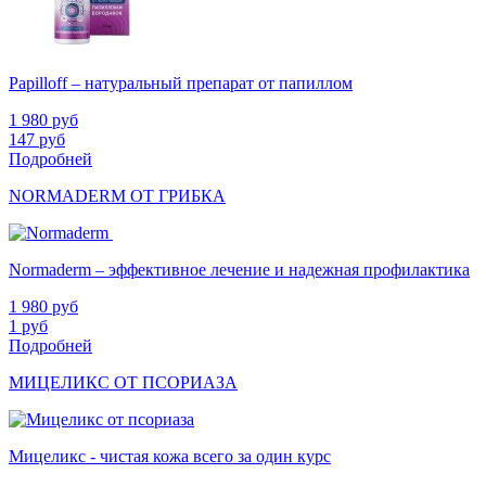
Papilloff – натуральный препарат от папиллом
1 980
руб
147
руб
Подробней
NORMADERM ОТ ГРИБКА
Normaderm – эффективное лечение и надежная профилактика
1 980
руб
1
руб
Подробней
МИЦЕЛИКС ОТ ПСОРИАЗА
Мицеликс - чистая кожа всего за один курс