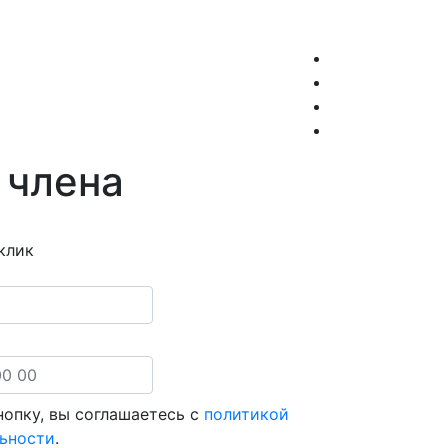
 члена
клик
опку, вы соглашаетесь с
политикой
ьности
.