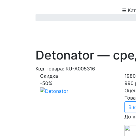
☰
Кат
Detonator — сре
Код товара: RU-A005316
Скидка
1980
-50%
990 
Оцен
Това
В 
До к