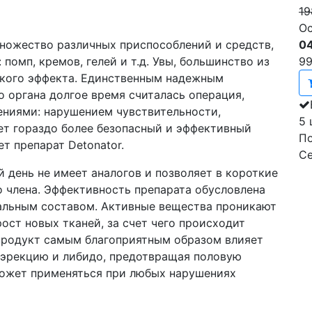
19
Ос
04
ножество различных приспособлений и средств,
9
помп, кремов, гелей и т.д. Увы, большинство из
акого эффекта. Единственным надежным
 органа долгое время считалась операция,
ениями: нарушением чувствительности,
5 
ет гораздо более безопасный и эффективный
По
т препарат Detonator.
С
 день не имеет аналогов и позволяет в короткие
о члена. Эффективность препарата обусловлена
альным составом. Активные вещества проникают
ост новых тканей, за счет чего происходит
 продукт самым благоприятным образом влияет
 эрекцию и либидо, предотвращая половую
может применяться при любых нарушениях