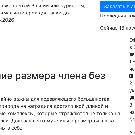
авка почтой России или курьером,
Заказать в а
имальный срок доставки до
Последняя по
8.2026
Сейчас
13
пос
Оф
в 
1 
че
ние размера члена без
2 
ук
чайно важны для подавляющего большинства
3 
 природа не наградила достаточной длиной и
на
ые комплексы, которые отражаются не только на
с
изни. Доказано, что мужчины с размером члена
ы в себе.
Ак