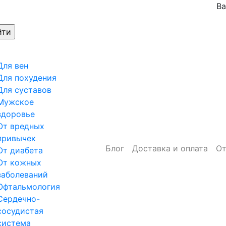
Ва
Для вен
Для похудения
Для суставов
Мужское
здоровье
От вредных
привычек
Блог
Доставка и оплата
О
От диабета
От кожных
заболеваний
Офтальмология
Сердечно-
сосудистая
система