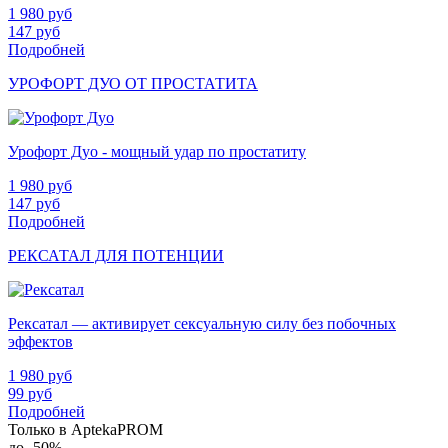
1 980
руб
147
руб
Подробней
УРОФОРТ ДУО ОТ ПРОСТАТИТА
Урофорт Дуо - мощный удар по простатиту
1 980
руб
147
руб
Подробней
РЕКСАТАЛ ДЛЯ ПОТЕНЦИИ
Рексатал — активирует сексуальную силу без побочных
эффектов
1 980
руб
99
руб
Подробней
Только в AptekaPROM
до
-50%