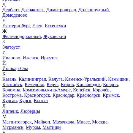
Д
Дербент
,
Дзержинск
,
Димитровград
,
Долгопрудный
,
Домодедово
Е
Екатеринбург
,
Елец
,
Ессентуки
Ж
Железнодорожный
,
Жуковский
З
Златоуст
И
Иваново
,
Ижевск
,
Иркутск
Й
Йошкар-Ола
К
Казань
,
Калининград
,
Калуга
,
Каменск-Уральский
,
Камышин
,
Каспийск
,
Кемерово
,
Керчь
,
Киров
,
Кисловодск
,
Ковров
,
Коломна
,
Комсомольск-на-Амуре
,
Копейск
,
Королёв
,
Кострома
,
Красногорск
,
Краснодар
,
Красноярск
,
Крымск
,
Курган
,
Курск
,
Кызыл
Л
Липецк
,
Люберцы
М
Магнитогорск
,
Майкоп
,
Махачкала
,
Миасс
,
Москва
,
Мурманск
,
Муром
,
Мытищи
Н