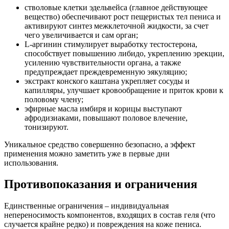
стволовые клетки эдельвейса (главное действующее
вещество) обеспечивают рост пещеристых тел пениса и
активируют синтез межклеточной жидкости, за счет
чего увеличивается и сам орган;
L-аргинин стимулирует выработку тестостерона,
способствует повышению либидо, укреплению эрекции,
усилению чувствительности органа, а также
предупреждает преждевременную эякуляцию;
экстракт конского каштана укрепляет сосуды и
капилляры, улучшает кровообращение и приток крови к
половому члену;
эфирные масла имбиря и корицы выступают
афродизиаками, повышают половое влечение,
тонизируют.
Уникальное средство совершенно безопасно, а эффект
применения можно заметить уже в первые дни
использования.
Противопоказания и ограничения
Единственные ограничения – индивидуальная
непереносимость компонентов, входящих в состав геля (что
случается крайне редко) и повреждения на коже пениса.