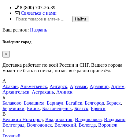
Skip
8 (800) 707-26-39
to
Связаться с нами
content
Ваш регион:
Назрань
Выберите город
×
Доставка работает по всей России и СНГ. Вашего города
может не быть в списке, но мы всё равно привезём.
А
Абакан
,
Альметьевск
,
Ангарск
,
Арзамас
,
Армавир
,
Артём
,
Архангельск
,
Астрахань
,
Ачинск
Б
Балаково
,
Балашиха
,
Барнаул
,
Батайск
,
Белгород
,
Бердск
,
Березники
,
Бийск
,
Благовещенск
,
Братск
,
Брянск
В
Великий Новгород
,
Владивосток
,
Владикавказ
,
Владимир
,
Волгоград
,
Волгодонск
,
Волжский
,
Вологда
,
Воронеж
Г
Грозный