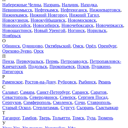
Набережные Челны
,
Назрань
,
Нальчик
,
Находка
,
Невинномысск
,
Нефтекамск
,
Нефтеюганск
,
Нижневартовск
,
Нижнекамск
,
Нижний Новгород
,
Нижний Тагил
,
Новокузнецк
,
Новокуйбышевск
,
Новомосковск
,
Новороссийск
,
Новосибирск
,
Новочебоксарск
,
Новочеркасск
,
Новошахтинск
,
Новый Уренгой
,
Ногинск
,
Норильск
,
Ноябрьск
О
Обнинск
,
Одинцово
,
Октябрьский
,
Омск
,
Орёл
,
Оренбург
,
Орехово-Зуево
,
Орск
П
Пенза
,
Первоуральск
,
Пермь
,
Петрозаводск
,
Петропавловск-
Камчатский
,
Подольск
,
Прокопьевск
,
Псков
,
Пушкино
,
Пятигорск
Р
Раменское
,
Ростов-на-Дону
,
Рубцовск
,
Рыбинск
,
Рязань
С
Салават
,
Самара
,
Санкт-Петербург
,
Саранск
,
Саратов
,
Севастополь
,
Северодвинск
,
Северск
,
Сергиев Посад
,
Серпухов
,
Симферополь
,
Смоленск
,
Сочи
,
Ставрополь
,
Старый Оскол
,
Стерлитамак
,
Сургут
,
Сызрань
,
Сыктывкар
Т
Таганрог
,
Тамбов
,
Тверь
,
Тольятти
,
Томск
,
Тула
,
Тюмень
У