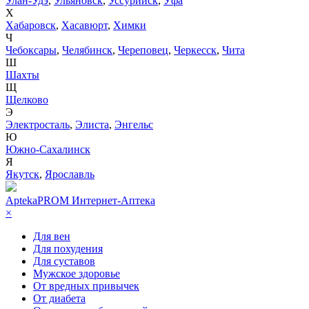
Улан-Удэ
,
Ульяновск
,
Уссурийск
,
Уфа
Х
Хабаровск
,
Хасавюрт
,
Химки
Ч
Чебоксары
,
Челябинск
,
Череповец
,
Черкесск
,
Чита
Ш
Шахты
Щ
Щелково
Э
Электросталь
,
Элиста
,
Энгельс
Ю
Южно-Сахалинск
Я
Якутск
,
Ярославль
AptekaPROM
Интернет-Аптека
×
Для вен
Для похудения
Для суставов
Мужское здоровье
От вредных привычек
От диабета