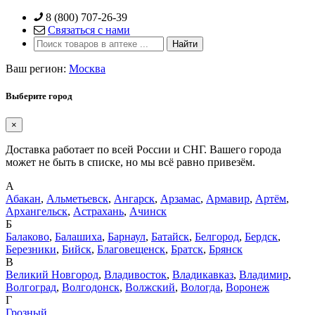
Skip
8 (800) 707-26-39
to
Связаться с нами
content
Ваш регион:
Москва
Выберите город
×
Доставка работает по всей России и СНГ. Вашего города
может не быть в списке, но мы всё равно привезём.
А
Абакан
,
Альметьевск
,
Ангарск
,
Арзамас
,
Армавир
,
Артём
,
Архангельск
,
Астрахань
,
Ачинск
Б
Балаково
,
Балашиха
,
Барнаул
,
Батайск
,
Белгород
,
Бердск
,
Березники
,
Бийск
,
Благовещенск
,
Братск
,
Брянск
В
Великий Новгород
,
Владивосток
,
Владикавказ
,
Владимир
,
Волгоград
,
Волгодонск
,
Волжский
,
Вологда
,
Воронеж
Г
Грозный