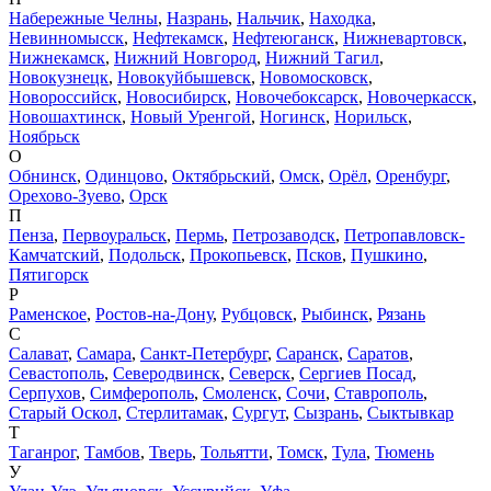
Набережные Челны
,
Назрань
,
Нальчик
,
Находка
,
Невинномысск
,
Нефтекамск
,
Нефтеюганск
,
Нижневартовск
,
Нижнекамск
,
Нижний Новгород
,
Нижний Тагил
,
Новокузнецк
,
Новокуйбышевск
,
Новомосковск
,
Новороссийск
,
Новосибирск
,
Новочебоксарск
,
Новочеркасск
,
Новошахтинск
,
Новый Уренгой
,
Ногинск
,
Норильск
,
Ноябрьск
О
Обнинск
,
Одинцово
,
Октябрьский
,
Омск
,
Орёл
,
Оренбург
,
Орехово-Зуево
,
Орск
П
Пенза
,
Первоуральск
,
Пермь
,
Петрозаводск
,
Петропавловск-
Камчатский
,
Подольск
,
Прокопьевск
,
Псков
,
Пушкино
,
Пятигорск
Р
Раменское
,
Ростов-на-Дону
,
Рубцовск
,
Рыбинск
,
Рязань
С
Салават
,
Самара
,
Санкт-Петербург
,
Саранск
,
Саратов
,
Севастополь
,
Северодвинск
,
Северск
,
Сергиев Посад
,
Серпухов
,
Симферополь
,
Смоленск
,
Сочи
,
Ставрополь
,
Старый Оскол
,
Стерлитамак
,
Сургут
,
Сызрань
,
Сыктывкар
Т
Таганрог
,
Тамбов
,
Тверь
,
Тольятти
,
Томск
,
Тула
,
Тюмень
У