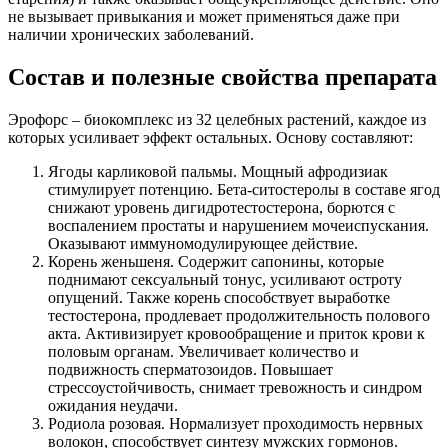
не вызывает привыкания и может применяться даже при
наличии хронических заболеваний.
Состав и полезные свойства препарата
Эрофорс – биокомплекс из 32 целебных растений, каждое из
которых усиливает эффект остальных. Основу составляют:
Ягоды карликовой пальмы. Мощный афродизиак
стимулирует потенцию. Бета-ситостеролы в составе ягод
снижают уровень дигидротестостерона, борются с
воспалением простаты и нарушением мочеиспускания.
Оказывают иммуномодулирующее действие.
Корень женьшеня. Содержит сапонины, которые
поднимают сексуальный тонус, усиливают остроту
опущений. Также корень способствует выработке
тестостерона, продлевает продолжительность полового
акта. Активизирует кровообращение и приток крови к
половым органам. Увеличивает количество и
подвижность сперматозоидов. Повышает
стрессоустойчивость, снимает тревожность и синдром
ожидания неудачи.
Родиола розовая. Нормализует проходимость нервных
волокон, способствует синтезу мужских гормонов.