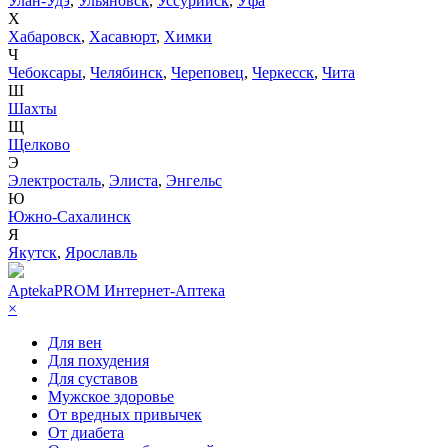
Улан-Удэ
,
Ульяновск
,
Уссурийск
,
Уфа
Х
Хабаровск
,
Хасавюрт
,
Химки
Ч
Чебоксары
,
Челябинск
,
Череповец
,
Черкесск
,
Чита
Ш
Шахты
Щ
Щелково
Э
Электросталь
,
Элиста
,
Энгельс
Ю
Южно-Сахалинск
Я
Якутск
,
Ярославль
AptekaPROM
Интернет-Аптека
×
Для вен
Для похудения
Для суставов
Мужское здоровье
От вредных привычек
От диабета