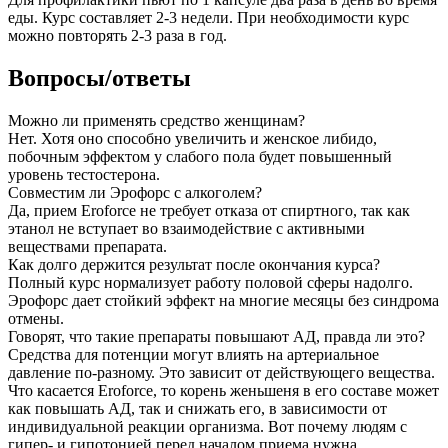
еды. Курс составляет 2-3 недели. При необходимости курс
можно повторять 2-3 раза в год.
Вопросы/ответы
Можно ли применять средство женщинам?
Нет. Хотя оно способно увеличить и женское либидо,
побочным эффектом у слабого пола будет повышенный
уровень тестостерона.
Совместим ли Эрофорс с алкоголем?
Да, прием Eroforce не требует отказа от спиртного, так как
этанол не вступает во взаимодействие с активными
веществами препарата.
Как долго держится результат после окончания курса?
Полный курс нормализует работу половой сферы надолго.
Эрофорс дает стойкий эффект на многие месяцы без синдрома
отмены.
Говорят, что такие препараты повышают АД, правда ли это?
Средства для потенции могут влиять на артериальное
давление по-разному. Это зависит от действующего вещества.
Что касается Eroforce, то корень женьшеня в его составе может
как повышать АД, так и снижать его, в зависимости от
индивидуальной реакции организма. Вот почему людям с
гипер- и гипотонией перед началом приема нужна