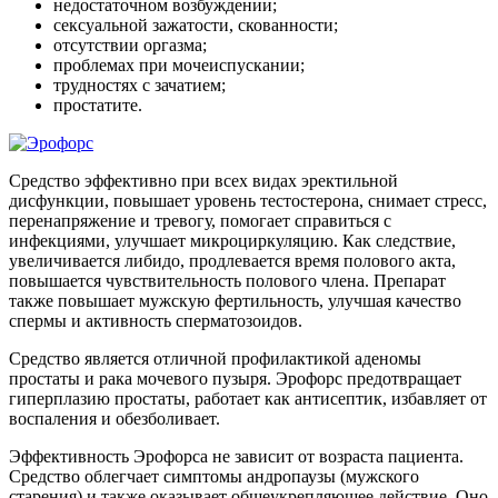
недостаточном возбуждении;
сексуальной зажатости, скованности;
отсутствии оргазма;
проблемах при мочеиспускании;
трудностях с зачатием;
простатите.
Средство эффективно при всех видах эректильной
дисфункции, повышает уровень тестостерона, снимает стресс,
перенапряжение и тревогу, помогает справиться с
инфекциями, улучшает микроциркуляцию. Как следствие,
увеличивается либидо, продлевается время полового акта,
повышается чувствительность полового члена. Препарат
также повышает мужскую фертильность, улучшая качество
спермы и активность сперматозоидов.
Средство является отличной профилактикой аденомы
простаты и рака мочевого пузыря. Эрофорс предотвращает
гиперплазию простаты, работает как антисептик, избавляет от
воспаления и обезболивает.
Эффективность Эрофорса не зависит от возраста пациента.
Средство облегчает симптомы андропаузы (мужского
старения) и также оказывает общеукрепляющее действие. Оно