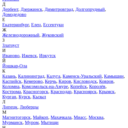
Д
Дербент
,
Дзержинск
,
Димитровград
,
Долгопрудный
,
Домодедово
Е
Екатеринбург
,
Елец
,
Ессентуки
Ж
Железнодорожный
,
Жуковский
З
Златоуст
И
Иваново
,
Ижевск
,
Иркутск
Й
Йошкар-Ола
К
Казань
,
Калининград
,
Калуга
,
Каменск-Уральский
,
Камышин
,
Каспийск
,
Кемерово
,
Керчь
,
Киров
,
Кисловодск
,
Ковров
,
Коломна
,
Комсомольск-на-Амуре
,
Копейск
,
Королёв
,
Кострома
,
Красногорск
,
Краснодар
,
Красноярск
,
Крымск
,
Курган
,
Курск
,
Кызыл
Л
Липецк
,
Люберцы
М
Магнитогорск
,
Майкоп
,
Махачкала
,
Миасс
,
Москва
,
Мурманск
,
Муром
,
Мытищи
Н