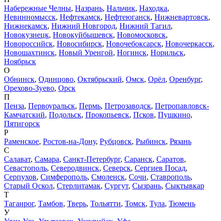
Набережные Челны
,
Назрань
,
Нальчик
,
Находка
,
Невинномысск
,
Нефтекамск
,
Нефтеюганск
,
Нижневартовск
,
Нижнекамск
,
Нижний Новгород
,
Нижний Тагил
,
Новокузнецк
,
Новокуйбышевск
,
Новомосковск
,
Новороссийск
,
Новосибирск
,
Новочебоксарск
,
Новочеркасск
,
Новошахтинск
,
Новый Уренгой
,
Ногинск
,
Норильск
,
Ноябрьск
О
Обнинск
,
Одинцово
,
Октябрьский
,
Омск
,
Орёл
,
Оренбург
,
Орехово-Зуево
,
Орск
П
Пенза
,
Первоуральск
,
Пермь
,
Петрозаводск
,
Петропавловск-
Камчатский
,
Подольск
,
Прокопьевск
,
Псков
,
Пушкино
,
Пятигорск
Р
Раменское
,
Ростов-на-Дону
,
Рубцовск
,
Рыбинск
,
Рязань
С
Салават
,
Самара
,
Санкт-Петербург
,
Саранск
,
Саратов
,
Севастополь
,
Северодвинск
,
Северск
,
Сергиев Посад
,
Серпухов
,
Симферополь
,
Смоленск
,
Сочи
,
Ставрополь
,
Старый Оскол
,
Стерлитамак
,
Сургут
,
Сызрань
,
Сыктывкар
Т
Таганрог
,
Тамбов
,
Тверь
,
Тольятти
,
Томск
,
Тула
,
Тюмень
У