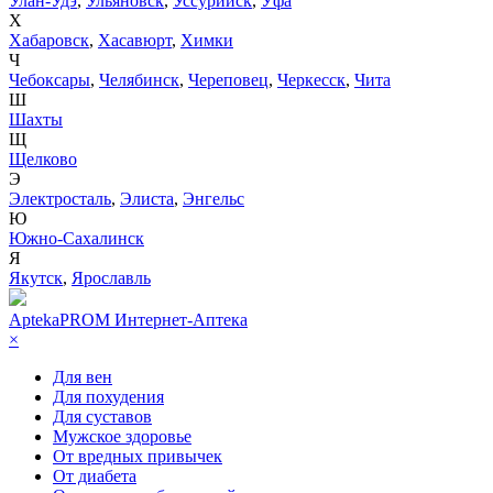
Улан-Удэ
,
Ульяновск
,
Уссурийск
,
Уфа
Х
Хабаровск
,
Хасавюрт
,
Химки
Ч
Чебоксары
,
Челябинск
,
Череповец
,
Черкесск
,
Чита
Ш
Шахты
Щ
Щелково
Э
Электросталь
,
Элиста
,
Энгельс
Ю
Южно-Сахалинск
Я
Якутск
,
Ярославль
AptekaPROM
Интернет-Аптека
×
Для вен
Для похудения
Для суставов
Мужское здоровье
От вредных привычек
От диабета