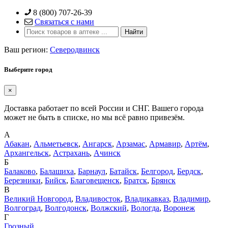
Skip
8 (800) 707-26-39
to
Связаться с нами
content
Ваш регион:
Северодвинск
Выберите город
×
Доставка работает по всей России и СНГ. Вашего города
может не быть в списке, но мы всё равно привезём.
А
Абакан
,
Альметьевск
,
Ангарск
,
Арзамас
,
Армавир
,
Артём
,
Архангельск
,
Астрахань
,
Ачинск
Б
Балаково
,
Балашиха
,
Барнаул
,
Батайск
,
Белгород
,
Бердск
,
Березники
,
Бийск
,
Благовещенск
,
Братск
,
Брянск
В
Великий Новгород
,
Владивосток
,
Владикавказ
,
Владимир
,
Волгоград
,
Волгодонск
,
Волжский
,
Вологда
,
Воронеж
Г
Грозный