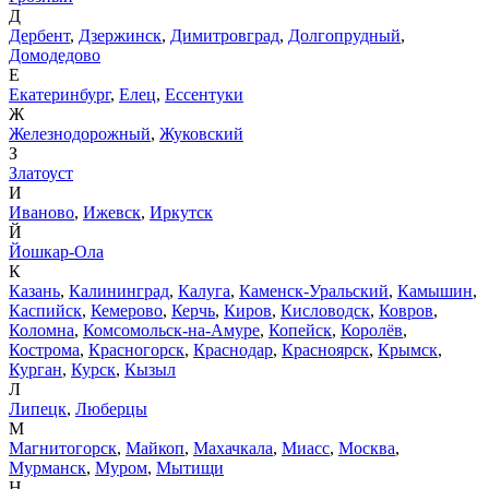
Д
Дербент
,
Дзержинск
,
Димитровград
,
Долгопрудный
,
Домодедово
Е
Екатеринбург
,
Елец
,
Ессентуки
Ж
Железнодорожный
,
Жуковский
З
Златоуст
И
Иваново
,
Ижевск
,
Иркутск
Й
Йошкар-Ола
К
Казань
,
Калининград
,
Калуга
,
Каменск-Уральский
,
Камышин
,
Каспийск
,
Кемерово
,
Керчь
,
Киров
,
Кисловодск
,
Ковров
,
Коломна
,
Комсомольск-на-Амуре
,
Копейск
,
Королёв
,
Кострома
,
Красногорск
,
Краснодар
,
Красноярск
,
Крымск
,
Курган
,
Курск
,
Кызыл
Л
Липецк
,
Люберцы
М
Магнитогорск
,
Майкоп
,
Махачкала
,
Миасс
,
Москва
,
Мурманск
,
Муром
,
Мытищи
Н