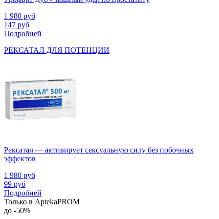
1 980
руб
147
руб
Подробней
РЕКСАТАЛ ДЛЯ ПОТЕНЦИИ
Рексатал — активирует сексуальную силу без побочных
эффектов
1 980
руб
99
руб
Подробней
Только в AptekaPROM
до
-50%