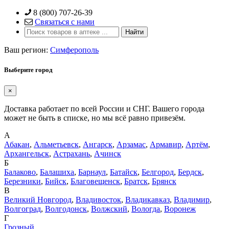
Skip
8 (800) 707-26-39
to
Связаться с нами
content
Ваш регион:
Симферополь
Выберите город
×
Доставка работает по всей России и СНГ. Вашего города
может не быть в списке, но мы всё равно привезём.
А
Абакан
,
Альметьевск
,
Ангарск
,
Арзамас
,
Армавир
,
Артём
,
Архангельск
,
Астрахань
,
Ачинск
Б
Балаково
,
Балашиха
,
Барнаул
,
Батайск
,
Белгород
,
Бердск
,
Березники
,
Бийск
,
Благовещенск
,
Братск
,
Брянск
В
Великий Новгород
,
Владивосток
,
Владикавказ
,
Владимир
,
Волгоград
,
Волгодонск
,
Волжский
,
Вологда
,
Воронеж
Г
Грозный