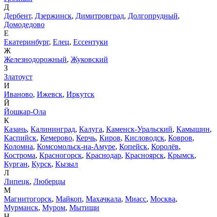
Д
Дербент
,
Дзержинск
,
Димитровград
,
Долгопрудный
,
Домодедово
Е
Екатеринбург
,
Елец
,
Ессентуки
Ж
Железнодорожный
,
Жуковский
З
Златоуст
И
Иваново
,
Ижевск
,
Иркутск
Й
Йошкар-Ола
К
Казань
,
Калининград
,
Калуга
,
Каменск-Уральский
,
Камышин
,
Каспийск
,
Кемерово
,
Керчь
,
Киров
,
Кисловодск
,
Ковров
,
Коломна
,
Комсомольск-на-Амуре
,
Копейск
,
Королёв
,
Кострома
,
Красногорск
,
Краснодар
,
Красноярск
,
Крымск
,
Курган
,
Курск
,
Кызыл
Л
Липецк
,
Люберцы
М
Магнитогорск
,
Майкоп
,
Махачкала
,
Миасс
,
Москва
,
Мурманск
,
Муром
,
Мытищи
Н