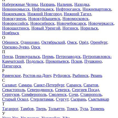
Набережные Челны
,
Назрань
,
Нальчик
,
Находка
,
Невинномысск
,
Нефтекамск
,
Нефтеюганск
,
Нижневартовск
,
Нижнекамск
,
Нижний Новгород
,
Нижний Тагил
,
Новокузнецк
,
Новокуйбышевск
,
Новомосковск
,
Новороссийск
,
Новосибирск
,
Новочебоксарск
,
Новочеркасск
,
Новошахтинск
,
Новый Уренгой
,
Ногинск
,
Норильск
,
Ноябрьск
О
Обнинск
,
Одинцово
,
Октябрьский
,
Омск
,
Орёл
,
Оренбург
,
Орехово-Зуево
,
Орск
П
Пенза
,
Первоуральск
,
Пермь
,
Петрозаводск
,
Петропавловск-
Камчатский
,
Подольск
,
Прокопьевск
,
Псков
,
Пушкино
,
Пятигорск
Р
Раменское
,
Ростов-на-Дону
,
Рубцовск
,
Рыбинск
,
Рязань
С
Салават
,
Самара
,
Санкт-Петербург
,
Саранск
,
Саратов
,
Севастополь
,
Северодвинск
,
Северск
,
Сергиев Посад
,
Серпухов
,
Симферополь
,
Смоленск
,
Сочи
,
Ставрополь
,
Старый Оскол
,
Стерлитамак
,
Сургут
,
Сызрань
,
Сыктывкар
Т
Таганрог
,
Тамбов
,
Тверь
,
Тольятти
,
Томск
,
Тула
,
Тюмень
У