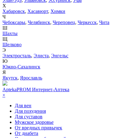
Улан-Удэ
,
Ульяновск
,
Уссурийск
,
Уфа
Х
Хабаровск
,
Хасавюрт
,
Химки
Ч
Чебоксары
,
Челябинск
,
Череповец
,
Черкесск
,
Чита
Ш
Шахты
Щ
Щелково
Э
Электросталь
,
Элиста
,
Энгельс
Ю
Южно-Сахалинск
Я
Якутск
,
Ярославль
AptekaPROM
Интернет-Аптека
×
Для вен
Для похудения
Для суставов
Мужское здоровье
От вредных привычек
От диабета