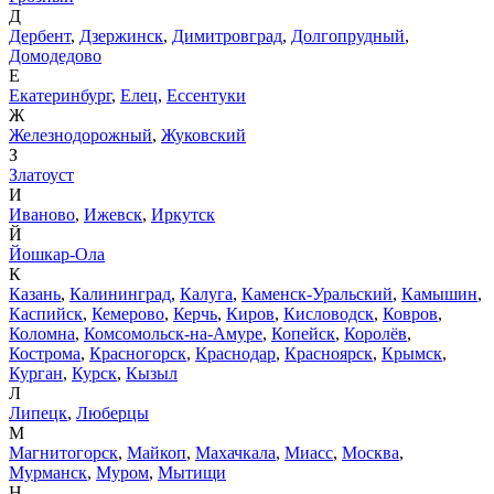
Д
Дербент
,
Дзержинск
,
Димитровград
,
Долгопрудный
,
Домодедово
Е
Екатеринбург
,
Елец
,
Ессентуки
Ж
Железнодорожный
,
Жуковский
З
Златоуст
И
Иваново
,
Ижевск
,
Иркутск
Й
Йошкар-Ола
К
Казань
,
Калининград
,
Калуга
,
Каменск-Уральский
,
Камышин
,
Каспийск
,
Кемерово
,
Керчь
,
Киров
,
Кисловодск
,
Ковров
,
Коломна
,
Комсомольск-на-Амуре
,
Копейск
,
Королёв
,
Кострома
,
Красногорск
,
Краснодар
,
Красноярск
,
Крымск
,
Курган
,
Курск
,
Кызыл
Л
Липецк
,
Люберцы
М
Магнитогорск
,
Майкоп
,
Махачкала
,
Миасс
,
Москва
,
Мурманск
,
Муром
,
Мытищи
Н