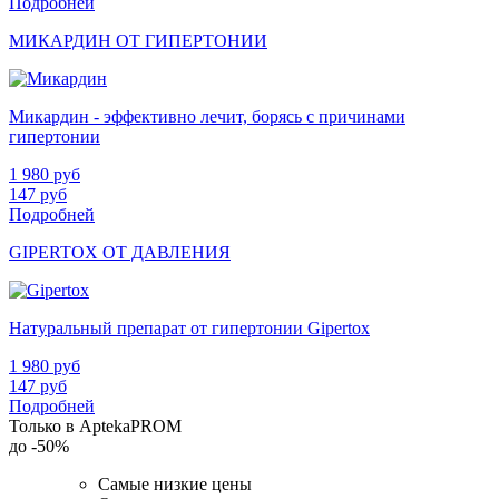
Подробней
МИКАРДИН ОТ ГИПЕРТОНИИ
Микардин - эффективно лечит, борясь с причинами
гипертонии
1 980
руб
147
руб
Подробней
GIPERTOX ОТ ДАВЛЕНИЯ
Натуральный препарат от гипертонии Gipertox
1 980
руб
147
руб
Подробней
Только в AptekaPROM
до
-50%
Самые низкие цены