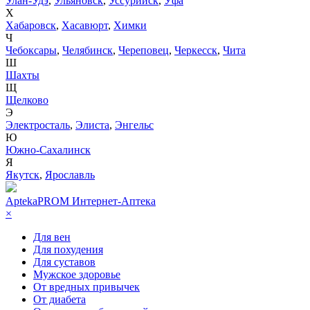
Улан-Удэ
,
Ульяновск
,
Уссурийск
,
Уфа
Х
Хабаровск
,
Хасавюрт
,
Химки
Ч
Чебоксары
,
Челябинск
,
Череповец
,
Черкесск
,
Чита
Ш
Шахты
Щ
Щелково
Э
Электросталь
,
Элиста
,
Энгельс
Ю
Южно-Сахалинск
Я
Якутск
,
Ярославль
AptekaPROM
Интернет-Аптека
×
Для вен
Для похудения
Для суставов
Мужское здоровье
От вредных привычек
От диабета