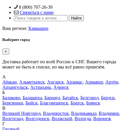
Skip
8 (800) 707-26-39
to
Связаться с нами
content
Ваш регион:
Камышин
Выберите город
×
Доставка работает по всей России и СНГ. Вашего города
может не быть в списке, но мы всё равно привезём.
А
Абакан
,
Альметьевск
,
Ангарск
,
Арзамас
,
Армавир
,
Артём
,
Архангельск
,
Астрахань
,
Ачинск
Б
Балаково
,
Балашиха
,
Барнаул
,
Батайск
,
Белгород
,
Бердск
,
Березники
,
Бийск
,
Благовещенск
,
Братск
,
Брянск
В
Великий Новгород
,
Владивосток
,
Владикавказ
,
Владимир
,
Волгоград
,
Волгодонск
,
Волжский
,
Вологда
,
Воронеж
Г
Грозный