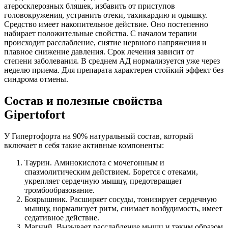
атеросклерозных бляшек, избавить от приступов
головокружения, устранить отеки, тахикардию и одышку.
Средство имеет накопительное действие. Оно постепенно
набирает положительные свойства. С началом терапии
происходит расслабление, снятие нервного напряжения и
плавное снижение давления. Срок лечения зависит от
степени заболевания. В среднем АД нормализуется уже через
неделю приема. Для препарата характерен стойкий эффект без
синдрома отмены.
Состав и полезные свойства
Gipertofort
У Гипертофорта на 90% натуральный состав, который
включает в себя такие активные компоненты:
Таурин. Аминокислота с мочегонным и
спазмолитическим действием. Борется с отеками,
укрепляет сердечную мышцу, предотвращает
тромбообразование.
Боярышник. Расширяет сосуды, тонизирует сердечную
мышцу, нормализует ритм, снимает возбудимость, имеет
седативное действие.
Магний. Вызывает расслабление мышц и таким образом