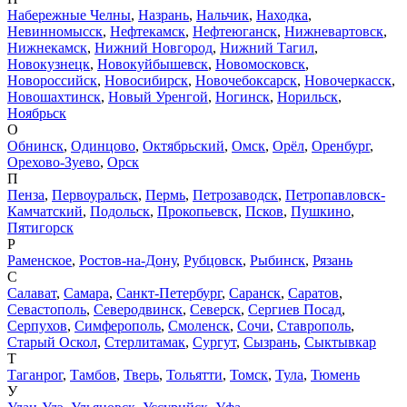
Набережные Челны
,
Назрань
,
Нальчик
,
Находка
,
Невинномысск
,
Нефтекамск
,
Нефтеюганск
,
Нижневартовск
,
Нижнекамск
,
Нижний Новгород
,
Нижний Тагил
,
Новокузнецк
,
Новокуйбышевск
,
Новомосковск
,
Новороссийск
,
Новосибирск
,
Новочебоксарск
,
Новочеркасск
,
Новошахтинск
,
Новый Уренгой
,
Ногинск
,
Норильск
,
Ноябрьск
О
Обнинск
,
Одинцово
,
Октябрьский
,
Омск
,
Орёл
,
Оренбург
,
Орехово-Зуево
,
Орск
П
Пенза
,
Первоуральск
,
Пермь
,
Петрозаводск
,
Петропавловск-
Камчатский
,
Подольск
,
Прокопьевск
,
Псков
,
Пушкино
,
Пятигорск
Р
Раменское
,
Ростов-на-Дону
,
Рубцовск
,
Рыбинск
,
Рязань
С
Салават
,
Самара
,
Санкт-Петербург
,
Саранск
,
Саратов
,
Севастополь
,
Северодвинск
,
Северск
,
Сергиев Посад
,
Серпухов
,
Симферополь
,
Смоленск
,
Сочи
,
Ставрополь
,
Старый Оскол
,
Стерлитамак
,
Сургут
,
Сызрань
,
Сыктывкар
Т
Таганрог
,
Тамбов
,
Тверь
,
Тольятти
,
Томск
,
Тула
,
Тюмень
У