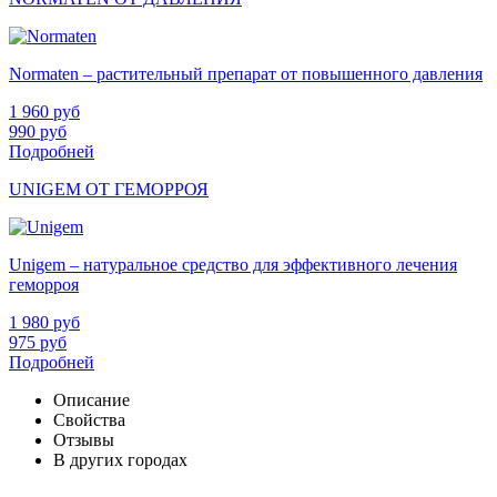
Normaten – растительный препарат от повышенного давления
1 960
руб
990
руб
Подробней
UNIGEM ОТ ГЕМОРРОЯ
Unigem – натуральное средство для эффективного лечения
геморроя
1 980
руб
975
руб
Подробней
Описание
Свойства
Отзывы
В других городах