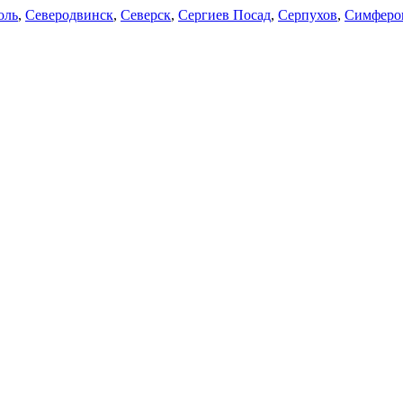
оль
,
Северодвинск
,
Северск
,
Сергиев Посад
,
Серпухов
,
Симферо