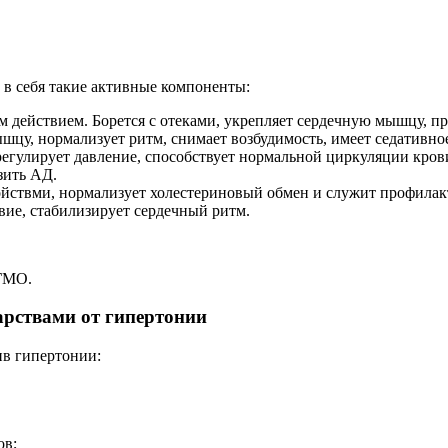
 в себя такие активные компоненты:
 действием. Борется с отеками, укрепляет сердечную мышцу, п
цу, нормализует ритм, снимает возбудимость, имеет седативное
егулирует давление, способствует нормальной циркуляции кров
зить АД.
йствми, нормализует холестериновый обмен и служит профилакт
вие, стабилизирует сердечный ритм.
 ГМО.
арствами от гипертонии
ив гипертонии:
ов;