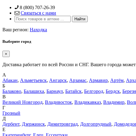
Skip
8 (800) 707-26-39
to
Связаться с нами
content
Ваш регион:
Находка
Выберите город
×
Доставка работает по всей России и СНГ. Вашего города может 
А
Абакан
,
Альметьевск
,
Ангарск
,
Арзамас
,
Армавир
,
Артём
,
Арха
Б
Балаково
,
Балашиха
,
Барнаул
,
Батайск
,
Белгород
,
Бердск
,
Берез
В
Великий Новгород
,
Владивосток
,
Владикавказ
,
Владимир
,
Вол
Г
Грозный
Д
Дербент
,
Дзержинск
,
Димитровград
,
Долгопрудный
,
Домодедо
Е
Екатеринбург
,
Елец
,
Ессентуки