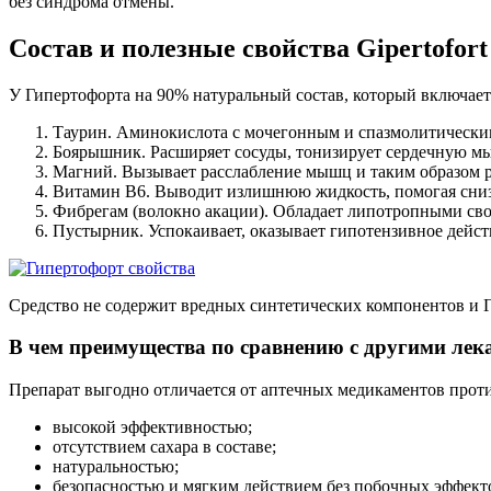
без синдрома отмены.
Состав и полезные свойства
Gipertofort
У Гипертофорта на 90% натуральный состав, который включает
Таурин. Аминокислота с мочегонным и спазмолитическим
Боярышник. Расширяет сосуды, тонизирует сердечную мыш
Магний. Вызывает расслабление мышц и таким образом р
Витамин В6. Выводит излишнюю жидкость, помогая сни
Фибрегам (волокно акации). Обладает липотропными сво
Пустырник. Успокаивает, оказывает гипотензивное дейст
Средство не содержит вредных синтетических компонентов и
В чем преимущества по сравнению с другими лек
Препарат выгодно отличается от аптечных медикаментов прот
высокой эффективностью;
отсутствием сахара в составе;
натуральностью;
безопасностью и мягким действием без побочных эффект