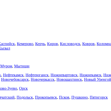
Каспийск
,
Кемерово
,
Керчь
,
Киров
,
Кисловодск
,
Ковров
,
Коломн
Кызыл
,
Муром
,
Мытищи
к
,
Нефтекамск
,
Нефтеюганск
,
Нижневартовск
,
Нижнекамск
,
Ниж
,
Новочебоксарск
,
Новочеркасск
,
Новошахтинск
,
Новый Уренго
ово-Зуево
,
Орск
мчатский
,
Подольск
,
Прокопьевск
,
Псков
,
Пушкино
,
Пятигорск