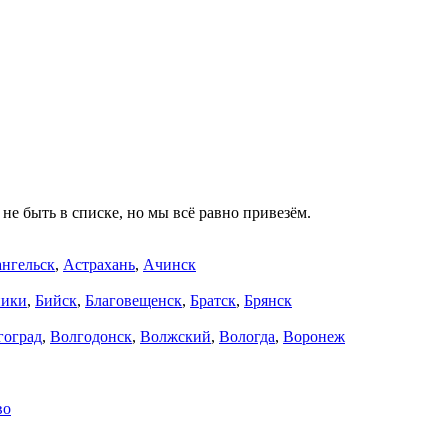
не быть в списке, но мы всё равно привезём.
нгельск
,
Астрахань
,
Ачинск
ники
,
Бийск
,
Благовещенск
,
Братск
,
Брянск
гоград
,
Волгодонск
,
Волжский
,
Вологда
,
Воронеж
во