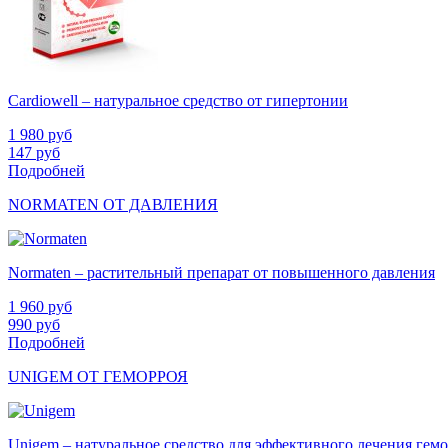
Cardiowell – натуральное средство от гипертонии
1 980
руб
147
руб
Подробней
NORMATEN ОТ ДАВЛЕНИЯ
Normaten – растительный препарат от повышенного давления
1 960
руб
990
руб
Подробней
UNIGEM ОТ ГЕМОРРОЯ
Unigem – натуральное средство для эффективного лечения гем