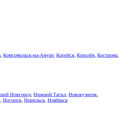
а
,
Комсомольск-на-Амуре
,
Копейск
,
Королёв
,
Кострома
,
ний Новгород
,
Нижний Тагил
,
Новокузнецк
,
й
,
Ногинск
,
Норильск
,
Ноябрьск