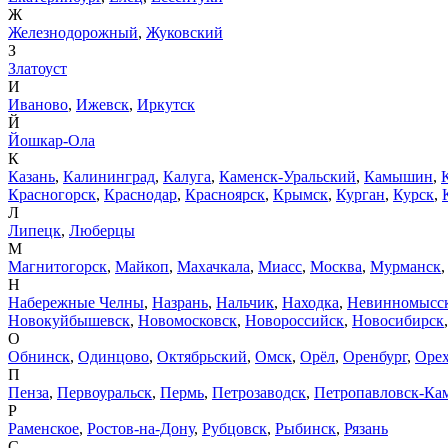
Ж
Железнодорожный
,
Жуковский
З
Златоуст
И
Иваново
,
Ижевск
,
Иркутск
Й
Йошкар-Ола
К
Казань
,
Калининград
,
Калуга
,
Каменск-Уральский
,
Камышин
,
Красногорск
,
Краснодар
,
Красноярск
,
Крымск
,
Курган
,
Курск
,
Л
Липецк
,
Люберцы
М
Магнитогорск
,
Майкоп
,
Махачкала
,
Миасс
,
Москва
,
Мурманск
Н
Набережные Челны
,
Назрань
,
Нальчик
,
Находка
,
Невинномысс
Новокуйбышевск
,
Новомосковск
,
Новороссийск
,
Новосибирск
О
Обнинск
,
Одинцово
,
Октябрьский
,
Омск
,
Орёл
,
Оренбург
,
Орех
П
Пенза
,
Первоуральск
,
Пермь
,
Петрозаводск
,
Петропавловск-Ка
Р
Раменское
,
Ростов-на-Дону
,
Рубцовск
,
Рыбинск
,
Рязань
С