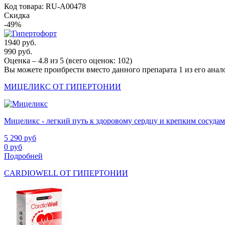
Код товара: RU-A00478
Скидка
-49%
1940 руб.
990 руб.
Оценка –
4.8
из
5
(всего оценок:
102
)
Вы можете проибрести вместо данного препарата 1 из его анал
МИЦЕЛИКС ОТ ГИПЕРТОНИИ
Мицеликс - легкий путь к здоровому сердцу и крепким сосудам
5 290
руб
0
руб
Подробней
CARDIOWELL ОТ ГИПЕРТОНИИ