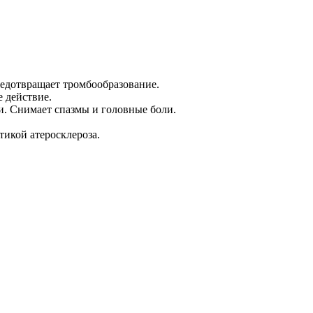
редотвращает тромбообразование.
 действие.
и. Снимает спазмы и головные боли.
икой атеросклероза.