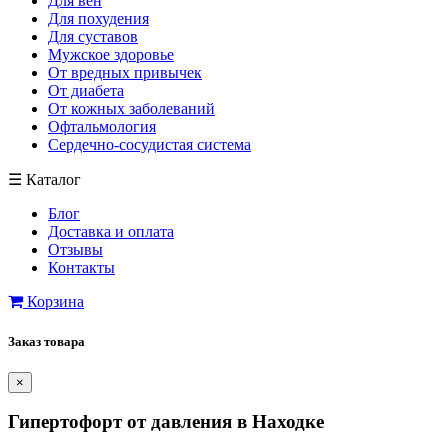
Для вен
Для похудения
Для суставов
Мужское здоровье
От вредных привычек
От диабета
От кожных заболеваний
Офтальмология
Сердечно-сосудистая система
☰
Каталог
Блог
Доставка и оплата
Отзывы
Контакты
Корзина
Заказ товара
×
Гипертофорт от давления в Находке