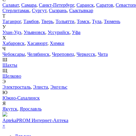
Салават
,
Самара
,
Санкт-Петербург
,
Саранск
,
Саратов
,
Севастоп
Стерлитамак
,
Сургут
,
Сызрань
,
Сыктывкар
Т
Таганрог
,
Тамбов
,
Тверь
,
Тольятти
,
Томск
,
Тула
,
Тюмень
У
Улан-Удэ
,
Ульяновск
,
Уссурийск
,
Уфа
Х
Хабаровск
,
Хасавюрт
,
Химки
Ч
Чебоксары
,
Челябинск
,
Череповец
,
Черкесск
,
Чита
Ш
Шахты
Щ
Щелково
Э
Электросталь
,
Элиста
,
Энгельс
Ю
Южно-Сахалинск
Я
Якутск
,
Ярославль
AptekaPROM
Интернет-Аптека
×