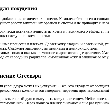
для похудения
 добавления химических веществ. Комплекс безопасен и гипоалл
ушает работу внутренних органов и систем и не приводит к нег
ологически активных веществ из крема и парникового эффекта п
входят следующие компоненты:
ные процессы в клетках. Делает кожу гладкой и эластичной, ус
ость. Снабжает эпидермис витаминами и аминокислотами.
лемных зонах и оказывает мощное жиросжигающее действие. Уме
ред от свободных радикалов, омолаживая кожу и защищая ее от
нение Greenspa
 (процедура может их усугубить). Все, кто страдает от сосуди
реносимость компонентов завершает перечень противопоказаний 
ринять теплый душ и высушить кожу полотенцем. Небольшое кол
их термопленкой. Через полчаса пленку снимают и еще раз прин