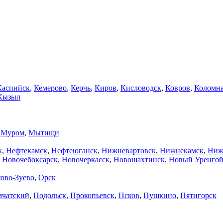
Каспийск
,
Кемерово
,
Керчь
,
Киров
,
Кисловодск
,
Ковров
,
Коломн
Кызыл
,
Муром
,
Мытищи
к
,
Нефтекамск
,
Нефтеюганск
,
Нижневартовск
,
Нижнекамск
,
Ниж
,
Новочебоксарск
,
Новочеркасск
,
Новошахтинск
,
Новый Уренго
ово-Зуево
,
Орск
мчатский
,
Подольск
,
Прокопьевск
,
Псков
,
Пушкино
,
Пятигорск