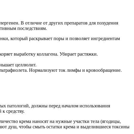
ергенен. В отличие от других препаратов для похудения
ативным последствиям.
ленки, который раскрывает поры и позволяет ингредиентам
коряет выработку коллагена. Убирает растяжки.
ньшает целлюлит.
 ультрафиолета. Нормализуют ток лимфы и кровообращение.
стых патологий, должны перед началом использования
к средству.
ичество крема наносят на нужные участки тела (ягодицы,
имают душ, чтобы смыть остатки крема и выделившиеся токсины