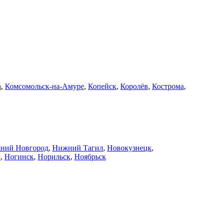
а
,
Комсомольск-на-Амуре
,
Копейск
,
Королёв
,
Кострома
,
ний Новгород
,
Нижний Тагил
,
Новокузнецк
,
й
,
Ногинск
,
Норильск
,
Ноябрьск