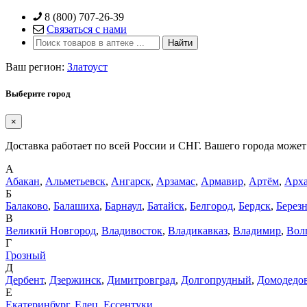
Skip
8 (800) 707-26-39
to
Связаться с нами
content
Ваш регион:
Златоуст
Выберите город
×
Доставка работает по всей России и СНГ. Вашего города может 
А
Абакан
,
Альметьевск
,
Ангарск
,
Арзамас
,
Армавир
,
Артём
,
Арха
Б
Балаково
,
Балашиха
,
Барнаул
,
Батайск
,
Белгород
,
Бердск
,
Берез
В
Великий Новгород
,
Владивосток
,
Владикавказ
,
Владимир
,
Вол
Г
Грозный
Д
Дербент
,
Дзержинск
,
Димитровград
,
Долгопрудный
,
Домодедо
Е
Екатеринбург
,
Елец
,
Ессентуки