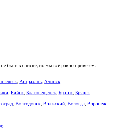
не быть в списке, но мы всё равно привезём.
нгельск
,
Астрахань
,
Ачинск
ники
,
Бийск
,
Благовещенск
,
Братск
,
Брянск
гоград
,
Волгодонск
,
Волжский
,
Вологда
,
Воронеж
во