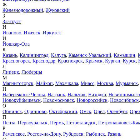
Ж
Железнодорожный
,
Жуковский
З
Златоуст
И
Иваново
,
Ижевск
,
Иркутск
Й
Йошкар-Ола
К
Казань
,
Калининград
,
Калуга
,
Каменск-Уральский
,
Камышин
,
Красногорск
,
Краснодар
,
Красноярск
,
Крымск
,
Курган
,
Курск
,
Л
Липецк
,
Люберцы
М
Магнитогорск
,
Майкоп
,
Махачкала
,
Миасс
,
Москва
,
Мурманск
Н
Набережные Челны
,
Назрань
,
Нальчик
,
Находка
,
Невинномысс
Новокуйбышевск
,
Новомосковск
,
Новороссийск
,
Новосибирск
О
Обнинск
,
Одинцово
,
Октябрьский
,
Омск
,
Орёл
,
Оренбург
,
Орех
П
Пенза
,
Первоуральск
,
Пермь
,
Петрозаводск
,
Петропавловск-Ка
Р
Раменское
,
Ростов-на-Дону
,
Рубцовск
,
Рыбинск
,
Рязань
С