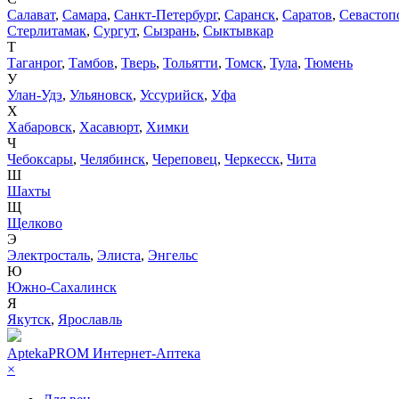
Салават
,
Самара
,
Санкт-Петербург
,
Саранск
,
Саратов
,
Севастоп
Стерлитамак
,
Сургут
,
Сызрань
,
Сыктывкар
Т
Таганрог
,
Тамбов
,
Тверь
,
Тольятти
,
Томск
,
Тула
,
Тюмень
У
Улан-Удэ
,
Ульяновск
,
Уссурийск
,
Уфа
Х
Хабаровск
,
Хасавюрт
,
Химки
Ч
Чебоксары
,
Челябинск
,
Череповец
,
Черкесск
,
Чита
Ш
Шахты
Щ
Щелково
Э
Электросталь
,
Элиста
,
Энгельс
Ю
Южно-Сахалинск
Я
Якутск
,
Ярославль
AptekaPROM
Интернет-Аптека
×