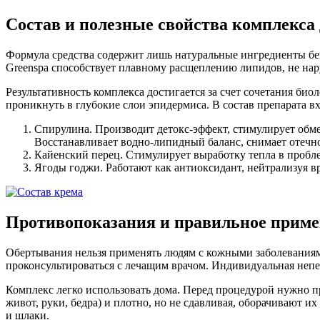
Состав и полезные свойства комплекса 
Формула средства содержит лишь натуральные ингредиенты без
Greenspa способствует плавному расщеплению липидов, не нар
Результативность комплекса достигается за счет сочетания би
проникнуть в глубокие слои эпидермиса. В состав препарата 
Спирулина. Производит детокс-эффект, стимулирует обмен
Восстанавливает водно-липидный баланс, снимает отечн
Кайенский перец. Стимулирует выработку тепла в проб
Ягоды годжи. Работают как антиоксидант, нейтрализуя в
Противопоказания и правильное приме
Обертывания нельзя применять людям с кожными заболеваниями
проконсультироваться с лечащим врачом. Индивидуальная непе
Комплекс легко использовать дома. Перед процедурой нужно п
живот, руки, бедра) и плотно, но не сдавливая, оборачивают 
и шлаки.