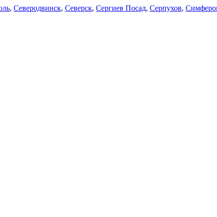
оль
,
Северодвинск
,
Северск
,
Сергиев Посад
,
Серпухов
,
Симферо