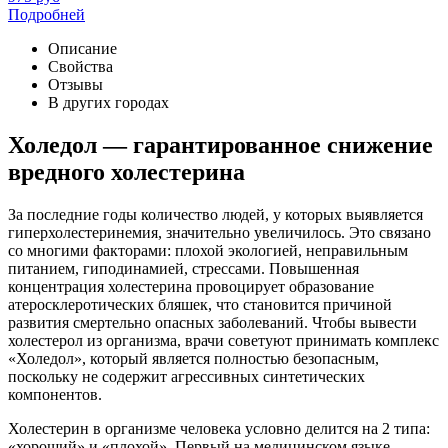
Подробней
Описание
Свойства
Отзывы
В других городах
Холедол — гарантированное снижение
вредного холестерина
За последние годы количество людей, у которых выявляется
гиперхолестеринемия, значительно увеличилось. Это связано
со многими факторами: плохой экологией, неправильным
питанием, гиподинамией, стрессами. Повышенная
концентрация холестерина провоцирует образование
атеросклеротических бляшек, что становится причиной
развития смертельно опасных заболеваний. Чтобы вывести
холестерол из организма, врачи советуют принимать комплекс
«Холедол», который является полностью безопасным,
поскольку не содержит агрессивных синтетических
компонентов.
Холестерин в организме человека условно делится на 2 типа:
«хороший» и «плохой». Первый на медицинском языке