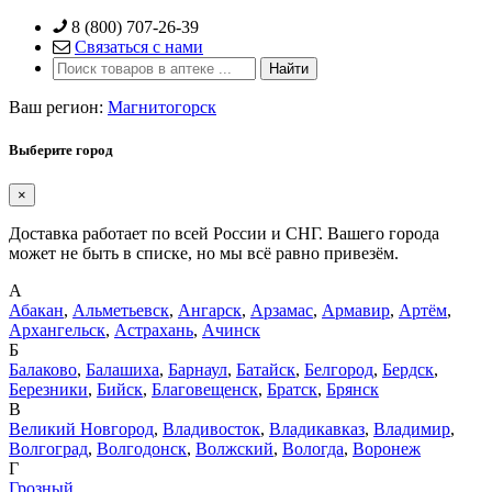
Skip
8 (800) 707-26-39
to
Связаться с нами
content
Ваш регион:
Магнитогорск
Выберите город
×
Доставка работает по всей России и СНГ. Вашего города
может не быть в списке, но мы всё равно привезём.
А
Абакан
,
Альметьевск
,
Ангарск
,
Арзамас
,
Армавир
,
Артём
,
Архангельск
,
Астрахань
,
Ачинск
Б
Балаково
,
Балашиха
,
Барнаул
,
Батайск
,
Белгород
,
Бердск
,
Березники
,
Бийск
,
Благовещенск
,
Братск
,
Брянск
В
Великий Новгород
,
Владивосток
,
Владикавказ
,
Владимир
,
Волгоград
,
Волгодонск
,
Волжский
,
Вологда
,
Воронеж
Г
Грозный