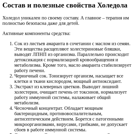
Состав и полезные свойства Холедола
Холедол уникален по своему составу. А главное – терапия им
полностью безопасна даже для детей.
Активные компоненты средства:
Сок из листьев амаранта в сочетании с маслом из семян.
Эти вещества расщепляют холестериновые бляшки,
выводят ЛПНП из организма. Параллельно происходит
детоксикация с нормализацией кровообращения и
метаболизма. Кроме того, масло амаранта стабилизирует
работу печени.
Черничный сок. Тонизирует организм, насыщает все
клетки и ткани кислородом, мощный антиоксидант.
Экстракт из клеверных цветков. Выводит лишний
холестерин, очищает печень от токсинов, нормализует
работу иммунной системы, налаживает общий
метаболизм.
Чесночный концентрат. Обладает мощным
бактерицидным, противовоспалительным,
антисептическим действием. Борется с патогенными
микроорганизмами, вирусами, грибками, не допускает
сбоев в работе иммунной системы.