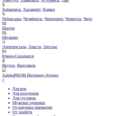
Улан-Удэ
,
Ульяновск
,
Уссурийск
,
Уфа
Х
Хабаровск
,
Хасавюрт
,
Химки
Ч
Чебоксары
,
Челябинск
,
Череповец
,
Черкесск
,
Чита
Ш
Шахты
Щ
Щелково
Э
Электросталь
,
Элиста
,
Энгельс
Ю
Южно-Сахалинск
Я
Якутск
,
Ярославль
AptekaPROM
Интернет-Аптека
×
Для вен
Для похудения
Для суставов
Мужское здоровье
От вредных привычек
От диабета