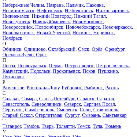
Набережные Челны
,
Назрань
,
Нальчик
,
Находка
,
Невинномысск
,
Нефтекамск
,
Нефтеюганск
,
Нижневартовск
,
Нижнекамск
,
Нижний Новгород
,
Нижний Тагил
,
Новокузнецк
,
Новокуйбышевск
,
Новомосковск
,
Новороссийск
,
Новосибирск
,
Новочебоксарск
,
Новочеркасск
,
Новошахтинск
,
Новый Уренгой
,
Ногинск
,
Норильск
,
Ноябрьск
О
Обнинск
,
Одинцово
,
Октябрьский
,
Омск
,
Орёл
,
Оренбург
,
Орехово-Зуево
,
Орск
П
Пенза
,
Первоуральск
,
Пермь
,
Петрозаводск
,
Петропавловск-
Камчатский
,
Подольск
,
Прокопьевск
,
Псков
,
Пушкино
,
Пятигорск
Р
Раменское
,
Ростов-на-Дону
,
Рубцовск
,
Рыбинск
,
Рязань
С
Салават
,
Самара
,
Санкт-Петербург
,
Саранск
,
Саратов
,
Севастополь
,
Северодвинск
,
Северск
,
Сергиев Посад
,
Серпухов
,
Симферополь
,
Смоленск
,
Сочи
,
Ставрополь
,
Старый Оскол
,
Стерлитамак
,
Сургут
,
Сызрань
,
Сыктывкар
Т
Таганрог
,
Тамбов
,
Тверь
,
Тольятти
,
Томск
,
Тула
,
Тюмень
У