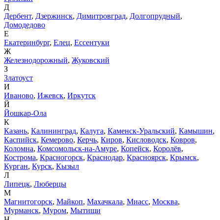
Д
Дербент
,
Дзержинск
,
Димитровград
,
Долгопрудный
,
Домодедово
Е
Екатеринбург
,
Елец
,
Ессентуки
Ж
Железнодорожный
,
Жуковский
З
Златоуст
И
Иваново
,
Ижевск
,
Иркутск
Й
Йошкар-Ола
К
Казань
,
Калининград
,
Калуга
,
Каменск-Уральский
,
Камышин
,
Каспийск
,
Кемерово
,
Керчь
,
Киров
,
Кисловодск
,
Ковров
,
Коломна
,
Комсомольск-на-Амуре
,
Копейск
,
Королёв
,
Кострома
,
Красногорск
,
Краснодар
,
Красноярск
,
Крымск
,
Курган
,
Курск
,
Кызыл
Л
Липецк
,
Люберцы
М
Магнитогорск
,
Майкоп
,
Махачкала
,
Миасс
,
Москва
,
Мурманск
,
Муром
,
Мытищи
Н