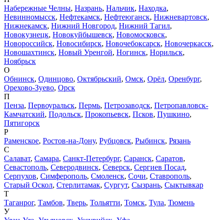
Набережные Челны
,
Назрань
,
Нальчик
,
Находка
,
Невинномысск
,
Нефтекамск
,
Нефтеюганск
,
Нижневартовск
,
Нижнекамск
,
Нижний Новгород
,
Нижний Тагил
,
Новокузнецк
,
Новокуйбышевск
,
Новомосковск
,
Новороссийск
,
Новосибирск
,
Новочебоксарск
,
Новочеркасск
,
Новошахтинск
,
Новый Уренгой
,
Ногинск
,
Норильск
,
Ноябрьск
О
Обнинск
,
Одинцово
,
Октябрьский
,
Омск
,
Орёл
,
Оренбург
,
Орехово-Зуево
,
Орск
П
Пенза
,
Первоуральск
,
Пермь
,
Петрозаводск
,
Петропавловск-
Камчатский
,
Подольск
,
Прокопьевск
,
Псков
,
Пушкино
,
Пятигорск
Р
Раменское
,
Ростов-на-Дону
,
Рубцовск
,
Рыбинск
,
Рязань
С
Салават
,
Самара
,
Санкт-Петербург
,
Саранск
,
Саратов
,
Севастополь
,
Северодвинск
,
Северск
,
Сергиев Посад
,
Серпухов
,
Симферополь
,
Смоленск
,
Сочи
,
Ставрополь
,
Старый Оскол
,
Стерлитамак
,
Сургут
,
Сызрань
,
Сыктывкар
Т
Таганрог
,
Тамбов
,
Тверь
,
Тольятти
,
Томск
,
Тула
,
Тюмень
У