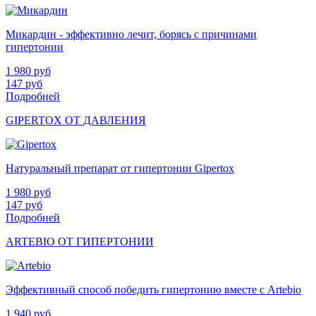
Микардин - эффективно лечит, борясь с причинами
гипертонии
1 980
руб
147
руб
Подробней
GIPERTOX ОТ ДАВЛЕНИЯ
Натуральный препарат от гипертонии Gipertox
1 980
руб
147
руб
Подробней
ARTEBIO ОТ ГИПЕРТОНИИ
Эффективный способ победить гипертонию вместе с Artebio
1 940
руб