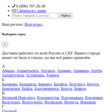
Skip
8 (800) 707-26-39
to
Связаться с нами
content
Ваш регион:
Волгоград
Выберите город
×
Доставка работает по всей России и СНГ. Вашего города
может не быть в списке, но мы всё равно привезём.
А
Абакан
,
Альметьевск
,
Ангарск
,
Арзамас
,
Армавир
,
Артём
,
Архангельск
,
Астрахань
,
Ачинск
Б
Балаково
,
Балашиха
,
Барнаул
,
Батайск
,
Белгород
,
Бердск
,
Березники
,
Бийск
,
Благовещенск
,
Братск
,
Брянск
В
Великий Новгород
,
Владивосток
,
Владикавказ
,
Владимир
,
Волгоград
,
Волгодонск
,
Волжский
,
Вологда
,
Воронеж
Г
Грозный