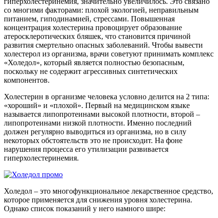
гиперхолестеринемия, значительно увеличилось. Это связано
со многими факторами: плохой экологией, неправильным
питанием, гиподинамией, стрессами. Повышенная
концентрация холестерина провоцирует образование
атеросклеротических бляшек, что становится причиной
развития смертельно опасных заболеваний. Чтобы вывести
холестерол из организма, врачи советуют принимать комплекс
«Холедол», который является полностью безопасным,
поскольку не содержит агрессивных синтетических
компонентов.
Холестерин в организме человека условно делится на 2 типа:
«хороший» и «плохой». Первый на медицинском языке
называется липопротеинами высокой плотности, второй –
липопротеинами низкой плотности. Именно последний
должен регулярно выводиться из организма, но в силу
некоторых обстоятельств это не происходит. На фоне
нарушения процесса его утилизации развивается
гиперхолестеринемия.
Холедол – это многофункциональное лекарственное средство,
которое применяется для снижения уровня холестерина.
Однако список показаний у него намного шире: