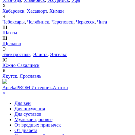
Улан-Удэ
,
Ульяновск
,
Уссурийск
,
Уфа
Х
Хабаровск
,
Хасавюрт
,
Химки
Ч
Чебоксары
,
Челябинск
,
Череповец
,
Черкесск
,
Чита
Ш
Шахты
Щ
Щелково
Э
Электросталь
,
Элиста
,
Энгельс
Ю
Южно-Сахалинск
Я
Якутск
,
Ярославль
AptekaPROM
Интернет-Аптека
×
Для вен
Для похудения
Для суставов
Мужское здоровье
От вредных привычек
От диабета