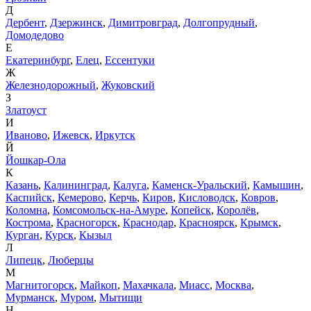
Д
Дербент
,
Дзержинск
,
Димитровград
,
Долгопрудный
,
Домодедово
Е
Екатеринбург
,
Елец
,
Ессентуки
Ж
Железнодорожный
,
Жуковский
З
Златоуст
И
Иваново
,
Ижевск
,
Иркутск
Й
Йошкар-Ола
К
Казань
,
Калининград
,
Калуга
,
Каменск-Уральский
,
Камышин
,
Каспийск
,
Кемерово
,
Керчь
,
Киров
,
Кисловодск
,
Ковров
,
Коломна
,
Комсомольск-на-Амуре
,
Копейск
,
Королёв
,
Кострома
,
Красногорск
,
Краснодар
,
Красноярск
,
Крымск
,
Курган
,
Курск
,
Кызыл
Л
Липецк
,
Люберцы
М
Магнитогорск
,
Майкоп
,
Махачкала
,
Миасс
,
Москва
,
Мурманск
,
Муром
,
Мытищи
Н