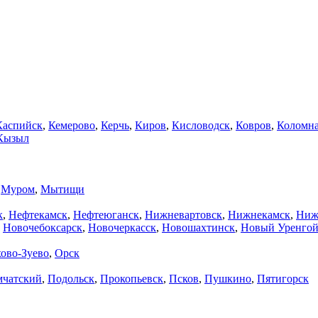
Каспийск
,
Кемерово
,
Керчь
,
Киров
,
Кисловодск
,
Ковров
,
Коломн
Кызыл
,
Муром
,
Мытищи
к
,
Нефтекамск
,
Нефтеюганск
,
Нижневартовск
,
Нижнекамск
,
Ниж
,
Новочебоксарск
,
Новочеркасск
,
Новошахтинск
,
Новый Уренго
ово-Зуево
,
Орск
мчатский
,
Подольск
,
Прокопьевск
,
Псков
,
Пушкино
,
Пятигорск