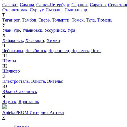
Салават
,
Самара
,
Санкт-Петербург
,
Саранск
,
Саратов
,
Севастоп
Стерлитамак
,
Сургут
,
Сызрань
,
Сыктывкар
Т
Таганрог
,
Тамбов
,
Тверь
,
Тольятти
,
Томск
,
Тула
,
Тюмень
У
Улан-Удэ
,
Ульяновск
,
Уссурийск
,
Уфа
Х
Хабаровск
,
Хасавюрт
,
Химки
Ч
Чебоксары
,
Челябинск
,
Череповец
,
Черкесск
,
Чита
Ш
Шахты
Щ
Щелково
Э
Электросталь
,
Элиста
,
Энгельс
Ю
Южно-Сахалинск
Я
Якутск
,
Ярославль
AptekaPROM
Интернет-Аптека
×