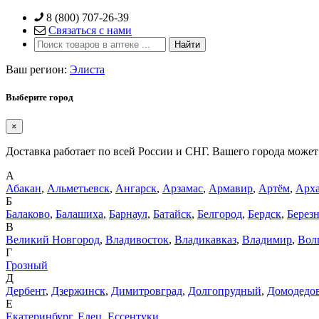
Skip
8 (800) 707-26-39
to
Связаться с нами
content
Ваш регион:
Элиста
Выберите город
×
Доставка работает по всей России и СНГ. Вашего города может 
А
Абакан
,
Альметьевск
,
Ангарск
,
Арзамас
,
Армавир
,
Артём
,
Арха
Б
Балаково
,
Балашиха
,
Барнаул
,
Батайск
,
Белгород
,
Бердск
,
Берез
В
Великий Новгород
,
Владивосток
,
Владикавказ
,
Владимир
,
Вол
Г
Грозный
Д
Дербент
,
Дзержинск
,
Димитровград
,
Долгопрудный
,
Домодедо
Е
Екатеринбург
,
Елец
,
Ессентуки