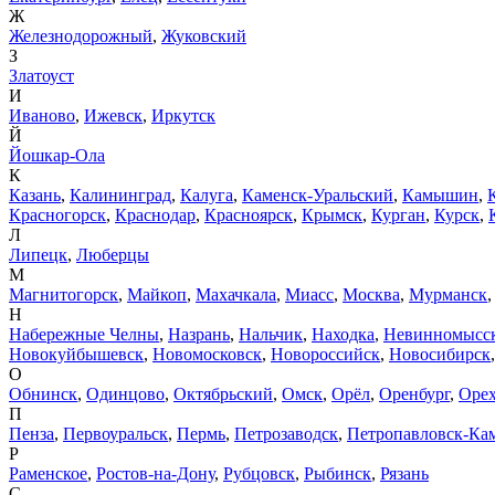
Ж
Железнодорожный
,
Жуковский
З
Златоуст
И
Иваново
,
Ижевск
,
Иркутск
Й
Йошкар-Ола
К
Казань
,
Калининград
,
Калуга
,
Каменск-Уральский
,
Камышин
,
Красногорск
,
Краснодар
,
Красноярск
,
Крымск
,
Курган
,
Курск
,
Л
Липецк
,
Люберцы
М
Магнитогорск
,
Майкоп
,
Махачкала
,
Миасс
,
Москва
,
Мурманск
Н
Набережные Челны
,
Назрань
,
Нальчик
,
Находка
,
Невинномысс
Новокуйбышевск
,
Новомосковск
,
Новороссийск
,
Новосибирск
О
Обнинск
,
Одинцово
,
Октябрьский
,
Омск
,
Орёл
,
Оренбург
,
Орех
П
Пенза
,
Первоуральск
,
Пермь
,
Петрозаводск
,
Петропавловск-Ка
Р
Раменское
,
Ростов-на-Дону
,
Рубцовск
,
Рыбинск
,
Рязань
С