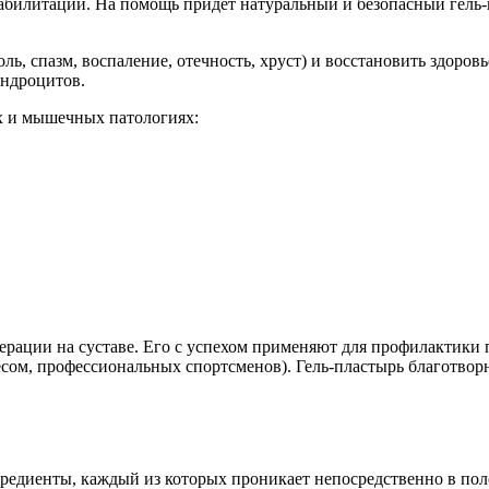
абилитации. На помощь придет натуральный и безопасный гель-п
ь, спазм, воспаление, отечность, хруст) и восстановить здоро
ондроцитов.
х и мышечных патологиях:
перации на суставе. Его с успехом применяют для профилактики 
м, профессиональных спортсменов). Гель-пластырь благотворно
едиенты, каждый из которых проникает непосредственно в поло