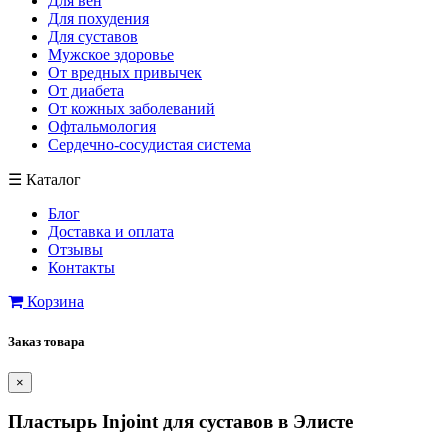
Для вен
Для похудения
Для суставов
Мужское здоровье
От вредных привычек
От диабета
От кожных заболеваний
Офтальмология
Сердечно-сосудистая система
☰
Каталог
Блог
Доставка и оплата
Отзывы
Контакты
Корзина
Заказ товара
×
Пластырь Injoint для суставов в Элисте