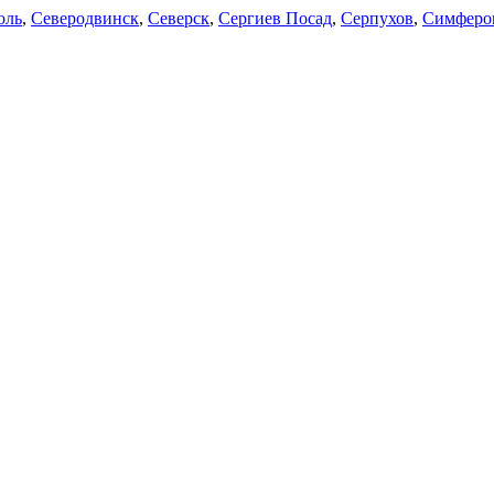
оль
,
Северодвинск
,
Северск
,
Сергиев Посад
,
Серпухов
,
Симферо