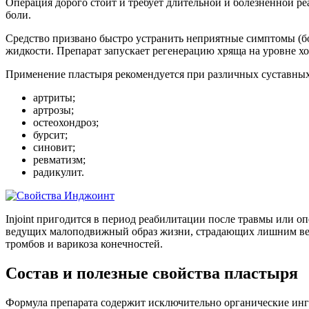
Операция дорого стоит и требует длительной и болезненной ре
боли.
Средство призвано быстро устранить неприятные симптомы (бол
жидкости. Препарат запускает регенерацию хряща на уровне х
Применение пластыря рекомендуется при различных суставны
артриты;
артрозы;
остеохондроз;
бурсит;
синовит;
ревматизм;
радикулит.
Injoint пригодится в период реабилитации после травмы или о
ведущих малоподвижный образ жизни, страдающих лишним весо
тромбов и варикоза конечностей.
Состав и полезные свойства пластыря
Формула препарата содержит исключительно органические ингр