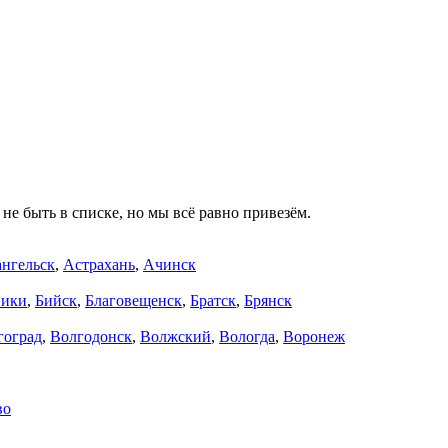
не быть в списке, но мы всё равно привезём.
нгельск
,
Астрахань
,
Ачинск
ники
,
Бийск
,
Благовещенск
,
Братск
,
Брянск
гоград
,
Волгодонск
,
Волжский
,
Вологда
,
Воронеж
во