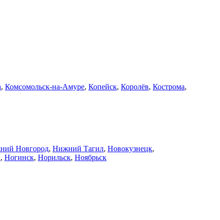
а
,
Комсомольск-на-Амуре
,
Копейск
,
Королёв
,
Кострома
,
ний Новгород
,
Нижний Тагил
,
Новокузнецк
,
й
,
Ногинск
,
Норильск
,
Ноябрьск