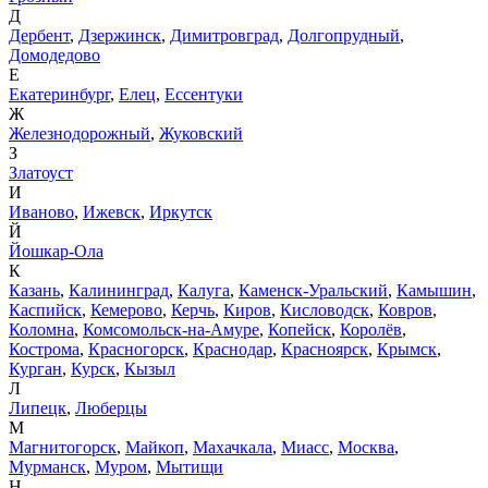
Д
Дербент
,
Дзержинск
,
Димитровград
,
Долгопрудный
,
Домодедово
Е
Екатеринбург
,
Елец
,
Ессентуки
Ж
Железнодорожный
,
Жуковский
З
Златоуст
И
Иваново
,
Ижевск
,
Иркутск
Й
Йошкар-Ола
К
Казань
,
Калининград
,
Калуга
,
Каменск-Уральский
,
Камышин
,
Каспийск
,
Кемерово
,
Керчь
,
Киров
,
Кисловодск
,
Ковров
,
Коломна
,
Комсомольск-на-Амуре
,
Копейск
,
Королёв
,
Кострома
,
Красногорск
,
Краснодар
,
Красноярск
,
Крымск
,
Курган
,
Курск
,
Кызыл
Л
Липецк
,
Люберцы
М
Магнитогорск
,
Майкоп
,
Махачкала
,
Миасс
,
Москва
,
Мурманск
,
Муром
,
Мытищи
Н