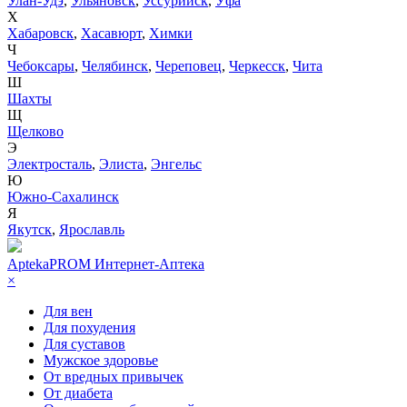
Улан-Удэ
,
Ульяновск
,
Уссурийск
,
Уфа
Х
Хабаровск
,
Хасавюрт
,
Химки
Ч
Чебоксары
,
Челябинск
,
Череповец
,
Черкесск
,
Чита
Ш
Шахты
Щ
Щелково
Э
Электросталь
,
Элиста
,
Энгельс
Ю
Южно-Сахалинск
Я
Якутск
,
Ярославль
AptekaPROM
Интернет-Аптека
×
Для вен
Для похудения
Для суставов
Мужское здоровье
От вредных привычек
От диабета