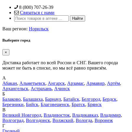
Skip
8 (800) 707-26-39
to
Связаться с нами
content
Ваш регион:
Норильск
Выберите город
×
Доставка работает по всей России и СНГ. Вашего города
может не быть в списке, но мы всё равно привезём.
А
Абакан
,
Альметьевск
,
Ангарск
,
Арзамас
,
Армавир
,
Артём
,
Архангельск
,
Астрахань
,
Ачинск
Б
Балаково
,
Балашиха
,
Барнаул
,
Батайск
,
Белгород
,
Бердск
,
Березники
,
Бийск
,
Благовещенск
,
Братск
,
Брянск
В
Великий Новгород
,
Владивосток
,
Владикавказ
,
Владимир
,
Волгоград
,
Волгодонск
,
Волжский
,
Вологда
,
Воронеж
Г
Грозный