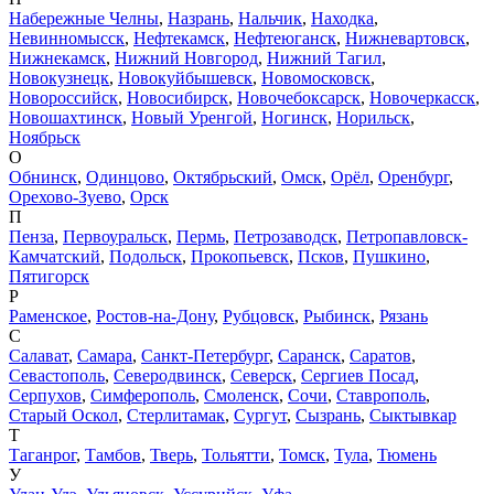
Набережные Челны
,
Назрань
,
Нальчик
,
Находка
,
Невинномысск
,
Нефтекамск
,
Нефтеюганск
,
Нижневартовск
,
Нижнекамск
,
Нижний Новгород
,
Нижний Тагил
,
Новокузнецк
,
Новокуйбышевск
,
Новомосковск
,
Новороссийск
,
Новосибирск
,
Новочебоксарск
,
Новочеркасск
,
Новошахтинск
,
Новый Уренгой
,
Ногинск
,
Норильск
,
Ноябрьск
О
Обнинск
,
Одинцово
,
Октябрьский
,
Омск
,
Орёл
,
Оренбург
,
Орехово-Зуево
,
Орск
П
Пенза
,
Первоуральск
,
Пермь
,
Петрозаводск
,
Петропавловск-
Камчатский
,
Подольск
,
Прокопьевск
,
Псков
,
Пушкино
,
Пятигорск
Р
Раменское
,
Ростов-на-Дону
,
Рубцовск
,
Рыбинск
,
Рязань
С
Салават
,
Самара
,
Санкт-Петербург
,
Саранск
,
Саратов
,
Севастополь
,
Северодвинск
,
Северск
,
Сергиев Посад
,
Серпухов
,
Симферополь
,
Смоленск
,
Сочи
,
Ставрополь
,
Старый Оскол
,
Стерлитамак
,
Сургут
,
Сызрань
,
Сыктывкар
Т
Таганрог
,
Тамбов
,
Тверь
,
Тольятти
,
Томск
,
Тула
,
Тюмень
У