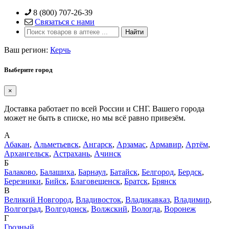
Skip
8 (800) 707-26-39
to
Связаться с нами
content
Ваш регион:
Керчь
Выберите город
×
Доставка работает по всей России и СНГ. Вашего города
может не быть в списке, но мы всё равно привезём.
А
Абакан
,
Альметьевск
,
Ангарск
,
Арзамас
,
Армавир
,
Артём
,
Архангельск
,
Астрахань
,
Ачинск
Б
Балаково
,
Балашиха
,
Барнаул
,
Батайск
,
Белгород
,
Бердск
,
Березники
,
Бийск
,
Благовещенск
,
Братск
,
Брянск
В
Великий Новгород
,
Владивосток
,
Владикавказ
,
Владимир
,
Волгоград
,
Волгодонск
,
Волжский
,
Вологда
,
Воронеж
Г
Грозный