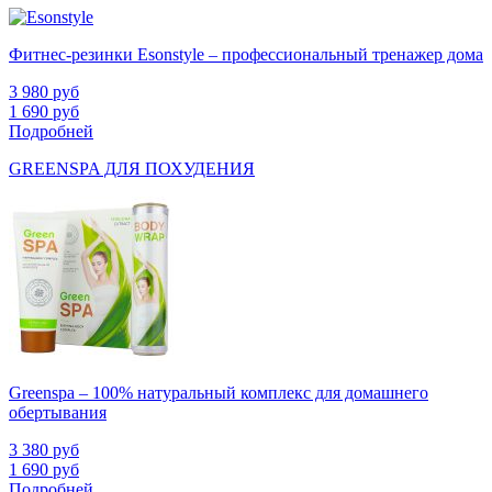
Фитнес-резинки Esonstyle – профессиональный тренажер дома
3 980
руб
1 690
руб
Подробней
GREENSPA ДЛЯ ПОХУДЕНИЯ
Greenspa – 100% натуральный комплекс для домашнего
обертывания
3 380
руб
1 690
руб
Подробней