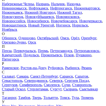
Набережные Челны
,
Назрань
,
Нальчик
,
Находка
,
Невинномысск
,
Нефтекамск
,
Нефтеюганск
,
Нижневартовск
,
Нижнекамск
,
Нижний Новгород
,
Нижний Тагил
,
Новокузнецк
,
Новокуйбышевск
,
Новомосковск
,
Новороссийск
,
Новосибирск
,
Новочебоксарск
,
Новочеркасск
,
Новошахтинск
,
Новый Уренгой
,
Ногинск
,
Норильск
,
Ноябрьск
О
Обнинск
,
Одинцово
,
Октябрьский
,
Омск
,
Орёл
,
Оренбург
,
Орехово-Зуево
,
Орск
П
Пенза
,
Первоуральск
,
Пермь
,
Петрозаводск
,
Петропавловск-
Камчатский
,
Подольск
,
Прокопьевск
,
Псков
,
Пушкино
,
Пятигорск
Р
Раменское
,
Ростов-на-Дону
,
Рубцовск
,
Рыбинск
,
Рязань
С
Салават
,
Самара
,
Санкт-Петербург
,
Саранск
,
Саратов
,
Севастополь
,
Северодвинск
,
Северск
,
Сергиев Посад
,
Серпухов
,
Симферополь
,
Смоленск
,
Сочи
,
Ставрополь
,
Старый Оскол
,
Стерлитамак
,
Сургут
,
Сызрань
,
Сыктывкар
Т
Таганрог
,
Тамбов
,
Тверь
,
Тольятти
,
Томск
,
Тула
,
Тюмень
У