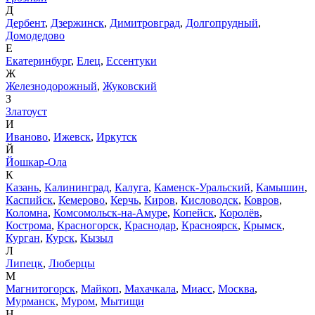
Д
Дербент
,
Дзержинск
,
Димитровград
,
Долгопрудный
,
Домодедово
Е
Екатеринбург
,
Елец
,
Ессентуки
Ж
Железнодорожный
,
Жуковский
З
Златоуст
И
Иваново
,
Ижевск
,
Иркутск
Й
Йошкар-Ола
К
Казань
,
Калининград
,
Калуга
,
Каменск-Уральский
,
Камышин
,
Каспийск
,
Кемерово
,
Керчь
,
Киров
,
Кисловодск
,
Ковров
,
Коломна
,
Комсомольск-на-Амуре
,
Копейск
,
Королёв
,
Кострома
,
Красногорск
,
Краснодар
,
Красноярск
,
Крымск
,
Курган
,
Курск
,
Кызыл
Л
Липецк
,
Люберцы
М
Магнитогорск
,
Майкоп
,
Махачкала
,
Миасс
,
Москва
,
Мурманск
,
Муром
,
Мытищи
Н