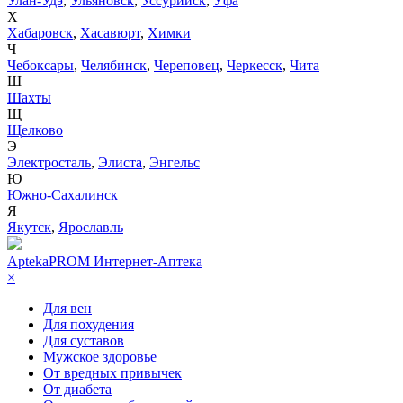
Улан-Удэ
,
Ульяновск
,
Уссурийск
,
Уфа
Х
Хабаровск
,
Хасавюрт
,
Химки
Ч
Чебоксары
,
Челябинск
,
Череповец
,
Черкесск
,
Чита
Ш
Шахты
Щ
Щелково
Э
Электросталь
,
Элиста
,
Энгельс
Ю
Южно-Сахалинск
Я
Якутск
,
Ярославль
AptekaPROM
Интернет-Аптека
×
Для вен
Для похудения
Для суставов
Мужское здоровье
От вредных привычек
От диабета