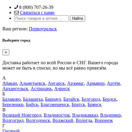
Skip
8 (800) 707-26-39
to
Связаться с нами
content
Ваш регион:
Первоуральск
Выберите город
×
Доставка работает по всей России и СНГ. Вашего города
может не быть в списке, но мы всё равно привезём.
А
Абакан
,
Альметьевск
,
Ангарск
,
Арзамас
,
Армавир
,
Артём
,
Архангельск
,
Астрахань
,
Ачинск
Б
Балаково
,
Балашиха
,
Барнаул
,
Батайск
,
Белгород
,
Бердск
,
Березники
,
Бийск
,
Благовещенск
,
Братск
,
Брянск
В
Великий Новгород
,
Владивосток
,
Владикавказ
,
Владимир
,
Волгоград
,
Волгодонск
,
Волжский
,
Вологда
,
Воронеж
Г
Грозный