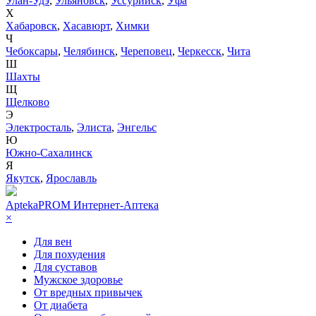
Улан-Удэ
,
Ульяновск
,
Уссурийск
,
Уфа
Х
Хабаровск
,
Хасавюрт
,
Химки
Ч
Чебоксары
,
Челябинск
,
Череповец
,
Черкесск
,
Чита
Ш
Шахты
Щ
Щелково
Э
Электросталь
,
Элиста
,
Энгельс
Ю
Южно-Сахалинск
Я
Якутск
,
Ярославль
AptekaPROM
Интернет-Аптека
×
Для вен
Для похудения
Для суставов
Мужское здоровье
От вредных привычек
От диабета