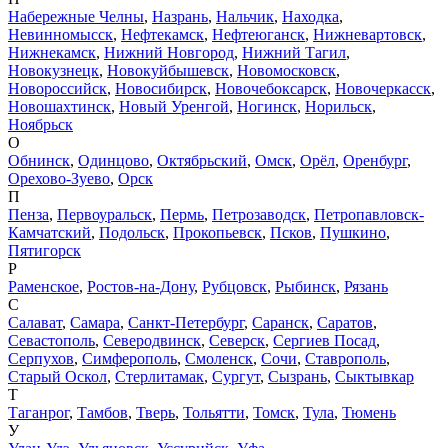
Набережные Челны
,
Назрань
,
Нальчик
,
Находка
,
Невинномысск
,
Нефтекамск
,
Нефтеюганск
,
Нижневартовск
,
Нижнекамск
,
Нижний Новгород
,
Нижний Тагил
,
Новокузнецк
,
Новокуйбышевск
,
Новомосковск
,
Новороссийск
,
Новосибирск
,
Новочебоксарск
,
Новочеркасск
,
Новошахтинск
,
Новый Уренгой
,
Ногинск
,
Норильск
,
Ноябрьск
О
Обнинск
,
Одинцово
,
Октябрьский
,
Омск
,
Орёл
,
Оренбург
,
Орехово-Зуево
,
Орск
П
Пенза
,
Первоуральск
,
Пермь
,
Петрозаводск
,
Петропавловск-
Камчатский
,
Подольск
,
Прокопьевск
,
Псков
,
Пушкино
,
Пятигорск
Р
Раменское
,
Ростов-на-Дону
,
Рубцовск
,
Рыбинск
,
Рязань
С
Салават
,
Самара
,
Санкт-Петербург
,
Саранск
,
Саратов
,
Севастополь
,
Северодвинск
,
Северск
,
Сергиев Посад
,
Серпухов
,
Симферополь
,
Смоленск
,
Сочи
,
Ставрополь
,
Старый Оскол
,
Стерлитамак
,
Сургут
,
Сызрань
,
Сыктывкар
Т
Таганрог
,
Тамбов
,
Тверь
,
Тольятти
,
Томск
,
Тула
,
Тюмень
У