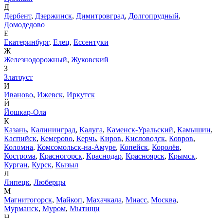
Д
Дербент
,
Дзержинск
,
Димитровград
,
Долгопрудный
,
Домодедово
Е
Екатеринбург
,
Елец
,
Ессентуки
Ж
Железнодорожный
,
Жуковский
З
Златоуст
И
Иваново
,
Ижевск
,
Иркутск
Й
Йошкар-Ола
К
Казань
,
Калининград
,
Калуга
,
Каменск-Уральский
,
Камышин
,
Каспийск
,
Кемерово
,
Керчь
,
Киров
,
Кисловодск
,
Ковров
,
Коломна
,
Комсомольск-на-Амуре
,
Копейск
,
Королёв
,
Кострома
,
Красногорск
,
Краснодар
,
Красноярск
,
Крымск
,
Курган
,
Курск
,
Кызыл
Л
Липецк
,
Люберцы
М
Магнитогорск
,
Майкоп
,
Махачкала
,
Миасс
,
Москва
,
Мурманск
,
Муром
,
Мытищи
Н