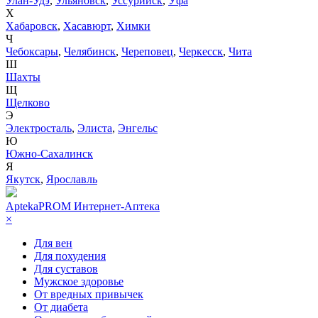
Улан-Удэ
,
Ульяновск
,
Уссурийск
,
Уфа
Х
Хабаровск
,
Хасавюрт
,
Химки
Ч
Чебоксары
,
Челябинск
,
Череповец
,
Черкесск
,
Чита
Ш
Шахты
Щ
Щелково
Э
Электросталь
,
Элиста
,
Энгельс
Ю
Южно-Сахалинск
Я
Якутск
,
Ярославль
AptekaPROM
Интернет-Аптека
×
Для вен
Для похудения
Для суставов
Мужское здоровье
От вредных привычек
От диабета