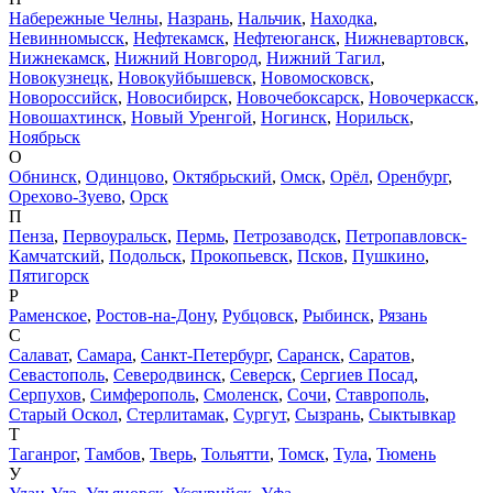
Набережные Челны
,
Назрань
,
Нальчик
,
Находка
,
Невинномысск
,
Нефтекамск
,
Нефтеюганск
,
Нижневартовск
,
Нижнекамск
,
Нижний Новгород
,
Нижний Тагил
,
Новокузнецк
,
Новокуйбышевск
,
Новомосковск
,
Новороссийск
,
Новосибирск
,
Новочебоксарск
,
Новочеркасск
,
Новошахтинск
,
Новый Уренгой
,
Ногинск
,
Норильск
,
Ноябрьск
О
Обнинск
,
Одинцово
,
Октябрьский
,
Омск
,
Орёл
,
Оренбург
,
Орехово-Зуево
,
Орск
П
Пенза
,
Первоуральск
,
Пермь
,
Петрозаводск
,
Петропавловск-
Камчатский
,
Подольск
,
Прокопьевск
,
Псков
,
Пушкино
,
Пятигорск
Р
Раменское
,
Ростов-на-Дону
,
Рубцовск
,
Рыбинск
,
Рязань
С
Салават
,
Самара
,
Санкт-Петербург
,
Саранск
,
Саратов
,
Севастополь
,
Северодвинск
,
Северск
,
Сергиев Посад
,
Серпухов
,
Симферополь
,
Смоленск
,
Сочи
,
Ставрополь
,
Старый Оскол
,
Стерлитамак
,
Сургут
,
Сызрань
,
Сыктывкар
Т
Таганрог
,
Тамбов
,
Тверь
,
Тольятти
,
Томск
,
Тула
,
Тюмень
У