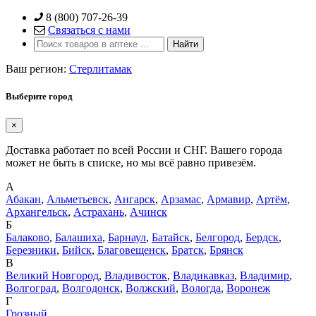
Skip
8 (800) 707-26-39
to
Связаться с нами
content
Ваш регион:
Стерлитамак
Выберите город
×
Доставка работает по всей России и СНГ. Вашего города
может не быть в списке, но мы всё равно привезём.
А
Абакан
,
Альметьевск
,
Ангарск
,
Арзамас
,
Армавир
,
Артём
,
Архангельск
,
Астрахань
,
Ачинск
Б
Балаково
,
Балашиха
,
Барнаул
,
Батайск
,
Белгород
,
Бердск
,
Березники
,
Бийск
,
Благовещенск
,
Братск
,
Брянск
В
Великий Новгород
,
Владивосток
,
Владикавказ
,
Владимир
,
Волгоград
,
Волгодонск
,
Волжский
,
Вологда
,
Воронеж
Г
Грозный