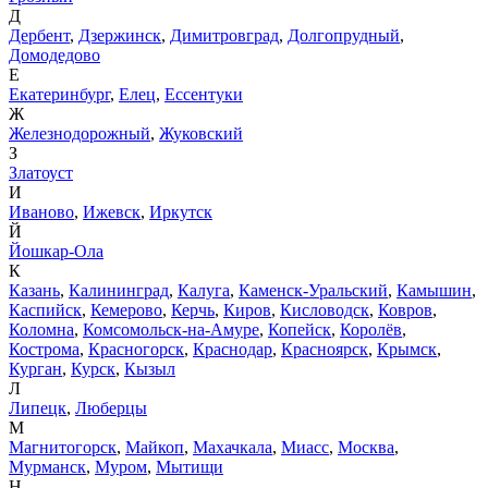
Д
Дербент
,
Дзержинск
,
Димитровград
,
Долгопрудный
,
Домодедово
Е
Екатеринбург
,
Елец
,
Ессентуки
Ж
Железнодорожный
,
Жуковский
З
Златоуст
И
Иваново
,
Ижевск
,
Иркутск
Й
Йошкар-Ола
К
Казань
,
Калининград
,
Калуга
,
Каменск-Уральский
,
Камышин
,
Каспийск
,
Кемерово
,
Керчь
,
Киров
,
Кисловодск
,
Ковров
,
Коломна
,
Комсомольск-на-Амуре
,
Копейск
,
Королёв
,
Кострома
,
Красногорск
,
Краснодар
,
Красноярск
,
Крымск
,
Курган
,
Курск
,
Кызыл
Л
Липецк
,
Люберцы
М
Магнитогорск
,
Майкоп
,
Махачкала
,
Миасс
,
Москва
,
Мурманск
,
Муром
,
Мытищи
Н