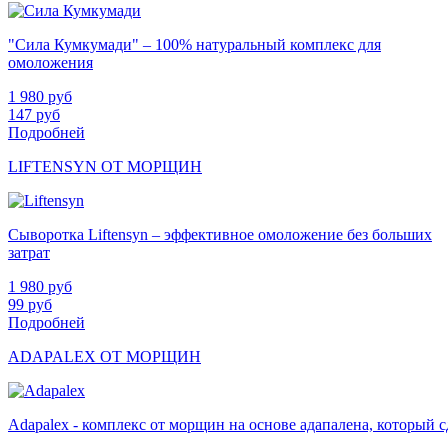
"Сила Кумкумади" – 100% натуральный комплекс для
омоложения
1 980
руб
147
руб
Подробней
LIFTENSYN ОТ МОРЩИН
Сыворотка Liftensyn – эффективное омоложение без больших
затрат
1 980
руб
99
руб
Подробней
ADAPALEX ОТ МОРЩИН
Adapalex - комплекс от морщин на основе адапалена, который