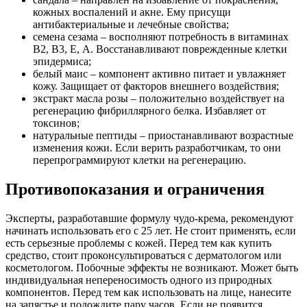
кожных воспалений и акне. Ему присущи
антибактериальные и лечебные свойства;
семена сезама – восполняют потребность в витаминах
В2, В3, Е, А. Восстанавливают поврежденные клетки
эпидермиса;
белый маис – компонент активно питает и увлажняет
кожу. Защищает от факторов внешнего воздействия;
экстракт масла розы – положительно воздействует на
регенерацию фибриллярного белка. Избавляет от
токсинов;
натуральные пептиды – приостанавливают возрастные
изменения кожи. Если верить разработчикам, то они
перепрограммируют клетки на регенерацию.
Противопоказания и ограничения
Эксперты, разработавшие формулу чудо-крема, рекомендуют
начинать использовать его с 25 лет. Не стоит применять, если
есть серьезные проблемы с кожей. Перед тем как купить
средство, стоит проконсультироваться с дерматологом или
косметологом. Побочные эффекты не возникают. Может быть
индивидуальная непереносимость одного из природных
компонентов. Перед тем как использовать на лице, нанесите
на запястье и подождите пару часов. Если не появится