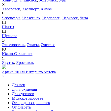
Улан-Удэ
,
Ульяновск
,
Уссурийск
,
Уфа
Х
Хабаровск
,
Хасавюрт
,
Химки
Ч
Чебоксары
,
Челябинск
,
Череповец
,
Черкесск
,
Чита
Ш
Шахты
Щ
Щелково
Э
Электросталь
,
Элиста
,
Энгельс
Ю
Южно-Сахалинск
Я
Якутск
,
Ярославль
AptekaPROM
Интернет-Аптека
×
Для вен
Для похудения
Для суставов
Мужское здоровье
От вредных привычек
От диабета