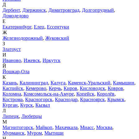
Д
Дербент
,
Дзержинск
,
Димитровград
,
Долгопрудный
,
Домодедово
Е
Екатеринбург
,
Елец
,
Ессентуки
Ж
Железнодорожный
,
Жуковский
З
Златоуст
И
Иваново
,
Ижевск
,
Иркутск
Й
Йошкар-Ола
К
Казань
,
Калининград
,
Калуга
,
Каменск-Уральский
,
Камышин
,
Каспийск
,
Кемерово
,
Керчь
,
Киров
,
Кисловодск
,
Ковров
,
Коломна
,
Комсомольск-на-Амуре
,
Копейск
,
Королёв
,
Кострома
,
Красногорск
,
Краснодар
,
Красноярск
,
Крымск
,
Курган
,
Курск
,
Кызыл
Л
Липецк
,
Люберцы
М
Магнитогорск
,
Майкоп
,
Махачкала
,
Миасс
,
Москва
,
Мурманск
,
Муром
,
Мытищи
Н