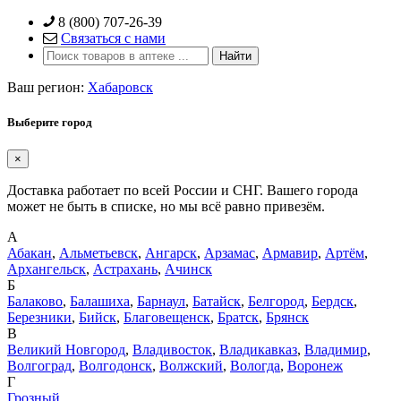
Skip
8 (800) 707-26-39
to
Связаться с нами
content
Ваш регион:
Хабаровск
Выберите город
×
Доставка работает по всей России и СНГ. Вашего города
может не быть в списке, но мы всё равно привезём.
А
Абакан
,
Альметьевск
,
Ангарск
,
Арзамас
,
Армавир
,
Артём
,
Архангельск
,
Астрахань
,
Ачинск
Б
Балаково
,
Балашиха
,
Барнаул
,
Батайск
,
Белгород
,
Бердск
,
Березники
,
Бийск
,
Благовещенск
,
Братск
,
Брянск
В
Великий Новгород
,
Владивосток
,
Владикавказ
,
Владимир
,
Волгоград
,
Волгодонск
,
Волжский
,
Вологда
,
Воронеж
Г
Грозный