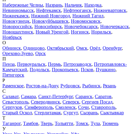
Набережные Челны
,
Назрань
,
Нальчик
,
Находка
,
Невинномысск
,
Нефтекамск
,
Нефтеюганск
,
Нижневартовск
,
Нижнекамск
,
Нижний Новгород
,
Нижний Тагил
,
Новокузнецк
,
Новокуйбышевск
,
Новомосковск
,
Новороссийск
,
Новосибирск
,
Новочебоксарск
,
Новочеркасск
,
Новошахтинск
,
Новый Уренгой
,
Ногинск
,
Норильск
,
Ноябрьск
О
Обнинск
,
Одинцово
,
Октябрьский
,
Омск
,
Орёл
,
Оренбург
,
Орехово-Зуево
,
Орск
П
Пенза
,
Первоуральск
,
Пермь
,
Петрозаводск
,
Петропавловск-
Камчатский
,
Подольск
,
Прокопьевск
,
Псков
,
Пушкино
,
Пятигорск
Р
Раменское
,
Ростов-на-Дону
,
Рубцовск
,
Рыбинск
,
Рязань
С
Салават
,
Самара
,
Санкт-Петербург
,
Саранск
,
Саратов
,
Севастополь
,
Северодвинск
,
Северск
,
Сергиев Посад
,
Серпухов
,
Симферополь
,
Смоленск
,
Сочи
,
Ставрополь
,
Старый Оскол
,
Стерлитамак
,
Сургут
,
Сызрань
,
Сыктывкар
Т
Таганрог
,
Тамбов
,
Тверь
,
Тольятти
,
Томск
,
Тула
,
Тюмень
У