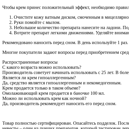
Чтобы крем принес положительный эффект, необходимо правил
Очистите кожу ватным диском, смоченным в мицеллярно
Руки помойте с мылом.
Небольшое количество препарата нанесите на ладони. Под
Вотрите препарат легкими движениями. Уделяйте внимани
Рекомендовано наносить перед сном. В день используйте 1 раз
Многие покупатели задают вопросы перед приобретением сред
Распространенные вопросы
С какого возраста можно использовать?
Производитель советует начинать использовать с 25 лет. В бол
Является ли крем гипоаллергенным?
Да, средство является гипоаллергенным и некомедогенным.
Крем продается только в таком объеме?
Омолаживающий крем продается в баночке 100 мл.
Можно ли использовать крем как ночной?
Да, производитель рекомендует наносить его перед сном.
Товар полностью сертифицирован. Опасайтесь подделок. После
невесты – один из лучших препаратов, который тестирован дер