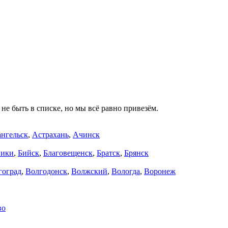
не быть в списке, но мы всё равно привезём.
нгельск
,
Астрахань
,
Ачинск
ники
,
Бийск
,
Благовещенск
,
Братск
,
Брянск
гоград
,
Волгодонск
,
Волжский
,
Вологда
,
Воронеж
во