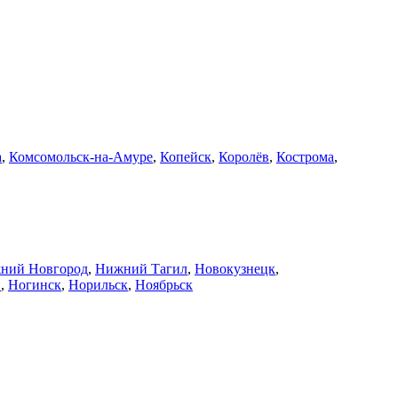
а
,
Комсомольск-на-Амуре
,
Копейск
,
Королёв
,
Кострома
,
ний Новгород
,
Нижний Тагил
,
Новокузнецк
,
й
,
Ногинск
,
Норильск
,
Ноябрьск