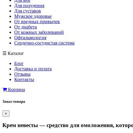
Для вен
Для похудения
Для суставов
Мужское здоровье
От вредных привычек
От диабета
От кожных заболеваний
Офтальмология
Сердечно-сосудистая система
☰
Каталог
Блог
Доставка и оплата
Отзывы
Контакты
Корзина
Заказ товара
×
Крем невесты — средство для омоложения, которо