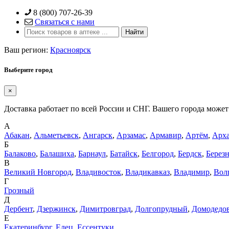
Skip
8 (800) 707-26-39
to
Связаться с нами
content
Ваш регион:
Красноярск
Выберите город
×
Доставка работает по всей России и СНГ. Вашего города может 
А
Абакан
,
Альметьевск
,
Ангарск
,
Арзамас
,
Армавир
,
Артём
,
Арха
Б
Балаково
,
Балашиха
,
Барнаул
,
Батайск
,
Белгород
,
Бердск
,
Берез
В
Великий Новгород
,
Владивосток
,
Владикавказ
,
Владимир
,
Вол
Г
Грозный
Д
Дербент
,
Дзержинск
,
Димитровград
,
Долгопрудный
,
Домодедо
Е
Екатеринбург
,
Елец
,
Ессентуки