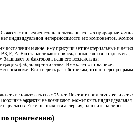
В качестве ингредиентов использованы только природные компон
с нет индивидуальной непереносимости его компонентов. Компон
ных воспалений и акне. Ему присущи антибактериальные и лечеб
, В3, Е, А. Восстанавливают поврежденные клетки эпидермиса;
у. Защищает от факторов внешнего воздействия;
енерацию фибриллярного белка. Избавляет от токсинов;
менения кожи. Если верить разработчикам, то они перепрограм
нать использовать его с 25 лет. Не стоит применять, если есть 
м. Побочные эффекты не возникают. Может быть индивидуальная
е пару часов. Если не появится аллергия, наносите на лицо.
 по применению)