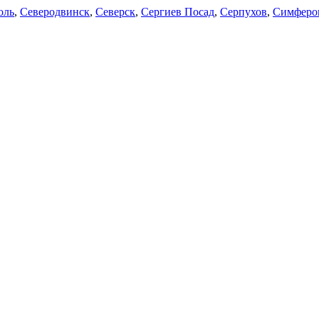
оль
,
Северодвинск
,
Северск
,
Сергиев Посад
,
Серпухов
,
Симферо