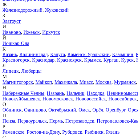
Ж
Железнодорожный
,
Жуковский
З
Златоуст
И
Иваново
,
Ижевск
,
Иркутск
Й
Йошкар-Ола
К
Казань
,
Калининград
,
Калуга
,
Каменск-Уральский
,
Камышин
,
Красногорск
,
Краснодар
,
Красноярск
,
Крымск
,
Курган
,
Курск
,
Л
Липецк
,
Люберцы
М
Магнитогорск
,
Майкоп
,
Махачкала
,
Миасс
,
Москва
,
Мурманск
Н
Набережные Челны
,
Назрань
,
Нальчик
,
Находка
,
Невинномысс
Новокуйбышевск
,
Новомосковск
,
Новороссийск
,
Новосибирск
О
Обнинск
,
Одинцово
,
Октябрьский
,
Омск
,
Орёл
,
Оренбург
,
Орех
П
Пенза
,
Первоуральск
,
Пермь
,
Петрозаводск
,
Петропавловск-Ка
Р
Раменское
,
Ростов-на-Дону
,
Рубцовск
,
Рыбинск
,
Рязань
С