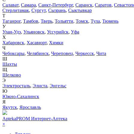
Салават
,
Самара
,
Санкт-Петербург
,
Саранск
,
Саратов
,
Севастоп
Стерлитамак
,
Сургут
,
Сызрань
,
Сыктывкар
Т
Таганрог
,
Тамбов
,
Тверь
,
Тольятти
,
Томск
,
Тула
,
Тюмень
У
Улан-Удэ
,
Ульяновск
,
Уссурийск
,
Уфа
Х
Хабаровск
,
Хасавюрт
,
Химки
Ч
Чебоксары
,
Челябинск
,
Череповец
,
Черкесск
,
Чита
Ш
Шахты
Щ
Щелково
Э
Электросталь
,
Элиста
,
Энгельс
Ю
Южно-Сахалинск
Я
Якутск
,
Ярославль
AptekaPROM
Интернет-Аптека
×