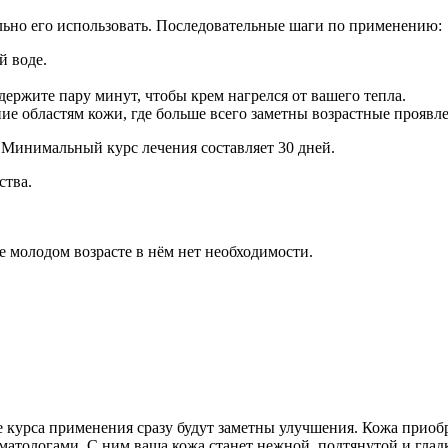
ьно его использовать. Последовательные шаги по применению:
й воде.
ержите пару минут, чтобы крем нагрелся от вашего тепла.
е областям кожи, где больше всего заметны возрастные проявле
. Минимальный курс лечения составляет 30 дней.
ства.
ее молодом возрасте в нём нет необходимости.
 курса применения сразу будут заметны улучшения. Кожа приобр
матологами. С ним ваша кожа станет нежной, подтянутой и глад