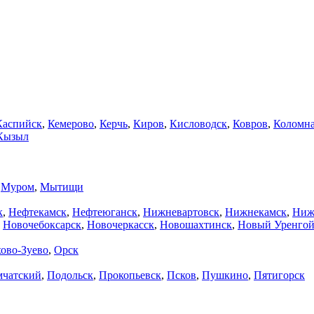
Каспийск
,
Кемерово
,
Керчь
,
Киров
,
Кисловодск
,
Ковров
,
Коломн
Кызыл
,
Муром
,
Мытищи
к
,
Нефтекамск
,
Нефтеюганск
,
Нижневартовск
,
Нижнекамск
,
Ниж
,
Новочебоксарск
,
Новочеркасск
,
Новошахтинск
,
Новый Уренго
ово-Зуево
,
Орск
мчатский
,
Подольск
,
Прокопьевск
,
Псков
,
Пушкино
,
Пятигорск