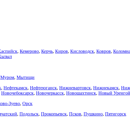
Каспийск
,
Кемерово
,
Керчь
,
Киров
,
Кисловодск
,
Ковров
,
Коломн
Кызыл
,
Муром
,
Мытищи
к
,
Нефтекамск
,
Нефтеюганск
,
Нижневартовск
,
Нижнекамск
,
Ниж
,
Новочебоксарск
,
Новочеркасск
,
Новошахтинск
,
Новый Уренго
ово-Зуево
,
Орск
мчатский
,
Подольск
,
Прокопьевск
,
Псков
,
Пушкино
,
Пятигорск