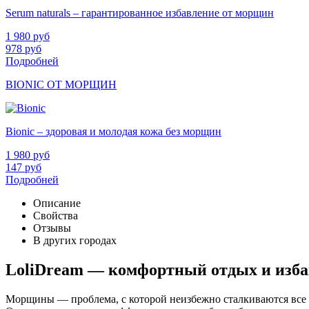
Serum naturals – гарантированное избавление от морщин
1 980
руб
978
руб
Подробней
BIONIC ОТ МОРЩИН
Bionic – здоровая и молодая кожа без морщин
1 980
руб
147
руб
Подробней
Описание
Свойства
Отзывы
В других городах
LoliDream — комфортный отдых и изба
Морщины — проблема, с которой неизбежно сталкиваются все 