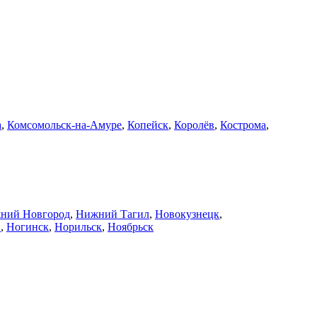
а
,
Комсомольск-на-Амуре
,
Копейск
,
Королёв
,
Кострома
,
ний Новгород
,
Нижний Тагил
,
Новокузнецк
,
й
,
Ногинск
,
Норильск
,
Ноябрьск