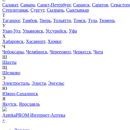
Салават
,
Самара
,
Санкт-Петербург
,
Саранск
,
Саратов
,
Севастоп
Стерлитамак
,
Сургут
,
Сызрань
,
Сыктывкар
Т
Таганрог
,
Тамбов
,
Тверь
,
Тольятти
,
Томск
,
Тула
,
Тюмень
У
Улан-Удэ
,
Ульяновск
,
Уссурийск
,
Уфа
Х
Хабаровск
,
Хасавюрт
,
Химки
Ч
Чебоксары
,
Челябинск
,
Череповец
,
Черкесск
,
Чита
Ш
Шахты
Щ
Щелково
Э
Электросталь
,
Элиста
,
Энгельс
Ю
Южно-Сахалинск
Я
Якутск
,
Ярославль
AptekaPROM
Интернет-Аптека
×