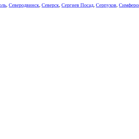
оль
,
Северодвинск
,
Северск
,
Сергиев Посад
,
Серпухов
,
Симферо