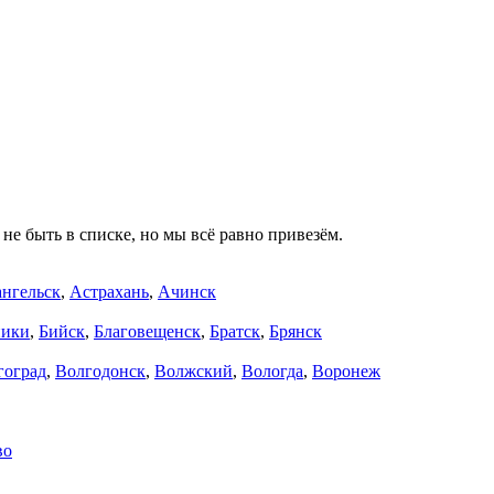
не быть в списке, но мы всё равно привезём.
нгельск
,
Астрахань
,
Ачинск
ники
,
Бийск
,
Благовещенск
,
Братск
,
Брянск
гоград
,
Волгодонск
,
Волжский
,
Вологда
,
Воронеж
во