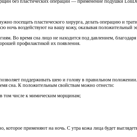
орщин без пластических операций — применение подушки LoliD
 нужно посещать пластического хирурга, делать операцию и трат
всю ночь воздействуют на вашу кожу, оказывая положительный э
иям. Во время сна лицо не находится под давлением, благодаря
 хорошей профилактикой их появления.
 позволяет поддерживать шею и голову в правильном положении.
ремя сна. К положительным свойствам можно отнести:
 в том числе к мимическим морщинам;
во, которое применяют на ночь. С утра кожа лица будет выгляде