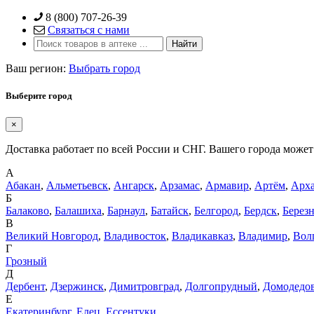
Skip
8 (800) 707-26-39
to
Связаться с нами
content
Ваш регион:
Выбрать город
Выберите город
×
Доставка работает по всей России и СНГ. Вашего города может 
А
Абакан
,
Альметьевск
,
Ангарск
,
Арзамас
,
Армавир
,
Артём
,
Арха
Б
Балаково
,
Балашиха
,
Барнаул
,
Батайск
,
Белгород
,
Бердск
,
Берез
В
Великий Новгород
,
Владивосток
,
Владикавказ
,
Владимир
,
Вол
Г
Грозный
Д
Дербент
,
Дзержинск
,
Димитровград
,
Долгопрудный
,
Домодедо
Е
Екатеринбург
,
Елец
,
Ессентуки