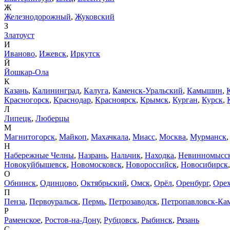
Ж
Железнодорожный
,
Жуковский
З
Златоуст
И
Иваново
,
Ижевск
,
Иркутск
Й
Йошкар-Ола
К
Казань
,
Калининград
,
Калуга
,
Каменск-Уральский
,
Камышин
,
Красногорск
,
Краснодар
,
Красноярск
,
Крымск
,
Курган
,
Курск
,
Л
Липецк
,
Люберцы
М
Магнитогорск
,
Майкоп
,
Махачкала
,
Миасс
,
Москва
,
Мурманск
Н
Набережные Челны
,
Назрань
,
Нальчик
,
Находка
,
Невинномысс
Новокуйбышевск
,
Новомосковск
,
Новороссийск
,
Новосибирск
О
Обнинск
,
Одинцово
,
Октябрьский
,
Омск
,
Орёл
,
Оренбург
,
Орех
П
Пенза
,
Первоуральск
,
Пермь
,
Петрозаводск
,
Петропавловск-Ка
Р
Раменское
,
Ростов-на-Дону
,
Рубцовск
,
Рыбинск
,
Рязань
С