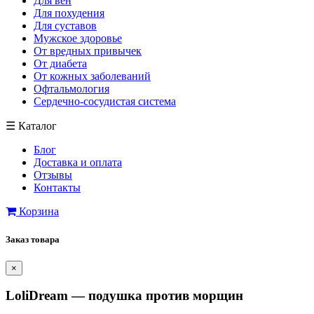
Для вен
Для похудения
Для суставов
Мужское здоровье
От вредных привычек
От диабета
От кожных заболеваний
Офтальмология
Сердечно-сосудистая система
☰
Каталог
Блог
Доставка и оплата
Отзывы
Контакты
Корзина
Заказ товара
×
LoliDream — подушка против морщин