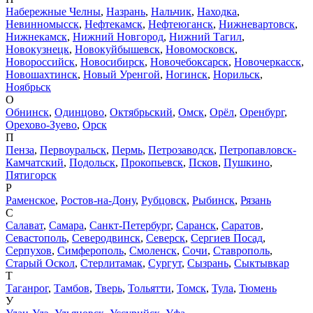
Набережные Челны
,
Назрань
,
Нальчик
,
Находка
,
Невинномысск
,
Нефтекамск
,
Нефтеюганск
,
Нижневартовск
,
Нижнекамск
,
Нижний Новгород
,
Нижний Тагил
,
Новокузнецк
,
Новокуйбышевск
,
Новомосковск
,
Новороссийск
,
Новосибирск
,
Новочебоксарск
,
Новочеркасск
,
Новошахтинск
,
Новый Уренгой
,
Ногинск
,
Норильск
,
Ноябрьск
О
Обнинск
,
Одинцово
,
Октябрьский
,
Омск
,
Орёл
,
Оренбург
,
Орехово-Зуево
,
Орск
П
Пенза
,
Первоуральск
,
Пермь
,
Петрозаводск
,
Петропавловск-
Камчатский
,
Подольск
,
Прокопьевск
,
Псков
,
Пушкино
,
Пятигорск
Р
Раменское
,
Ростов-на-Дону
,
Рубцовск
,
Рыбинск
,
Рязань
С
Салават
,
Самара
,
Санкт-Петербург
,
Саранск
,
Саратов
,
Севастополь
,
Северодвинск
,
Северск
,
Сергиев Посад
,
Серпухов
,
Симферополь
,
Смоленск
,
Сочи
,
Ставрополь
,
Старый Оскол
,
Стерлитамак
,
Сургут
,
Сызрань
,
Сыктывкар
Т
Таганрог
,
Тамбов
,
Тверь
,
Тольятти
,
Томск
,
Тула
,
Тюмень
У