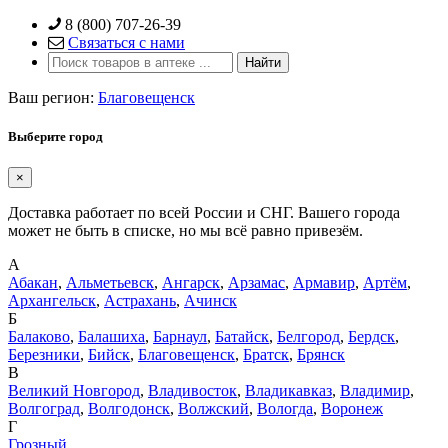
Skip
8 (800) 707-26-39
to
Связаться с нами
content
Ваш регион:
Благовещенск
Выберите город
×
Доставка работает по всей России и СНГ. Вашего города
может не быть в списке, но мы всё равно привезём.
А
Абакан
,
Альметьевск
,
Ангарск
,
Арзамас
,
Армавир
,
Артём
,
Архангельск
,
Астрахань
,
Ачинск
Б
Балаково
,
Балашиха
,
Барнаул
,
Батайск
,
Белгород
,
Бердск
,
Березники
,
Бийск
,
Благовещенск
,
Братск
,
Брянск
В
Великий Новгород
,
Владивосток
,
Владикавказ
,
Владимир
,
Волгоград
,
Волгодонск
,
Волжский
,
Вологда
,
Воронеж
Г
Грозный