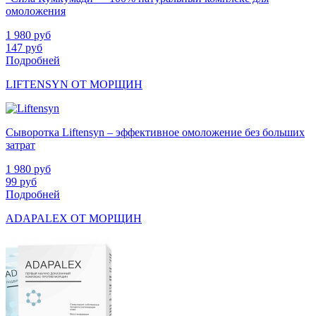
омоложения
1 980
руб
147
руб
Подробней
LIFTENSYN ОТ МОРЩИН
Сыворотка Liftensyn – эффективное омоложение без больших
затрат
1 980
руб
99
руб
Подробней
ADAPALEX ОТ МОРЩИН