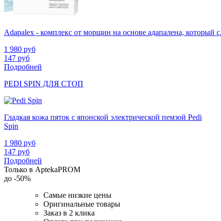
Adapalex - комплекс от морщин на основе адапалена, который
1 980
руб
147
руб
Подробней
PEDI SPIN ДЛЯ СТОП
Гладкая кожа пяток с японской электрической пемзой Pedi
Spin
1 980
руб
147
руб
Подробней
Только в AptekaPROM
до
-50%
Самые низкие цены
Оригинальные товары
Заказ в 2 клика