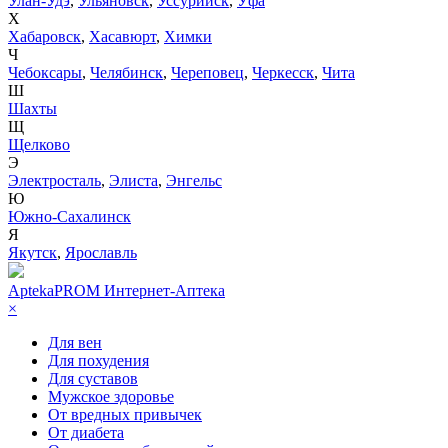
Улан-Удэ
,
Ульяновск
,
Уссурийск
,
Уфа
Х
Хабаровск
,
Хасавюрт
,
Химки
Ч
Чебоксары
,
Челябинск
,
Череповец
,
Черкесск
,
Чита
Ш
Шахты
Щ
Щелково
Э
Электросталь
,
Элиста
,
Энгельс
Ю
Южно-Сахалинск
Я
Якутск
,
Ярославль
AptekaPROM
Интернет-Аптека
×
Для вен
Для похудения
Для суставов
Мужское здоровье
От вредных привычек
От диабета