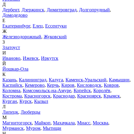
Д
Дербент
,
Дзержинск
,
Димитровград
,
Долгопрудный
,
Домодедово
Е
Екатеринбург
,
Елец
,
Ессентуки
Ж
Железнодорожный
,
Жуковский
З
Златоуст
И
Иваново
,
Ижевск
,
Иркутск
Й
Йошкар-Ола
К
Казань
,
Калининград
,
Калуга
,
Каменск-Уральский
,
Камышин
,
Каспийск
,
Кемерово
,
Керчь
,
Киров
,
Кисловодск
,
Ковров
,
Коломна
,
Комсомольск-на-Амуре
,
Копейск
,
Королёв
,
Кострома
,
Красногорск
,
Краснодар
,
Красноярск
,
Крымск
,
Курган
,
Курск
,
Кызыл
Л
Липецк
,
Люберцы
М
Магнитогорск
,
Майкоп
,
Махачкала
,
Миасс
,
Москва
,
Мурманск
,
Муром
,
Мытищи
Н