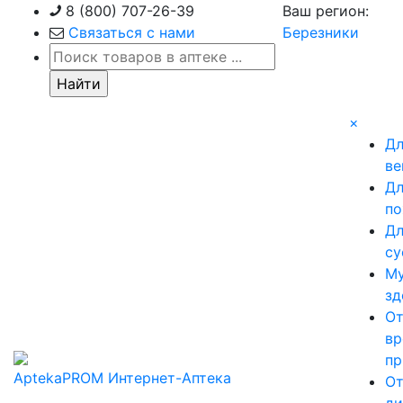
Skip
8 (800) 707-26-39
Ваш регион:
to
Связаться с нами
Березники
content
×
Д
ве
Д
по
Д
су
М
зд
О
вр
пр
AptekaPROM
Интернет-Аптека
О