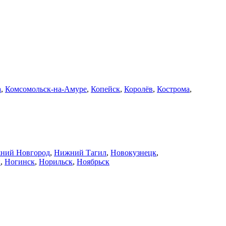
а
,
Комсомольск-на-Амуре
,
Копейск
,
Королёв
,
Кострома
,
ний Новгород
,
Нижний Тагил
,
Новокузнецк
,
й
,
Ногинск
,
Норильск
,
Ноябрьск