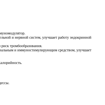
ммуномодулятор.
ельной и нервной систем, улучшает работу эндокринной
 риск тромбообразования.
териальным и иммуностимулирующим средством, улучшает
калорийность.
цессы.