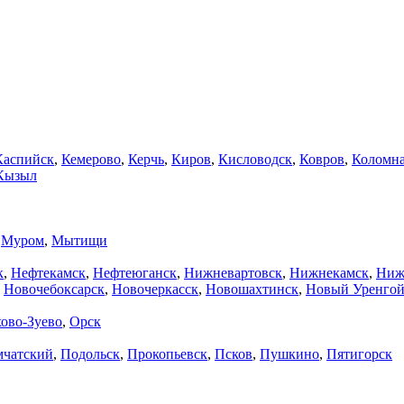
Каспийск
,
Кемерово
,
Керчь
,
Киров
,
Кисловодск
,
Ковров
,
Коломн
Кызыл
,
Муром
,
Мытищи
к
,
Нефтекамск
,
Нефтеюганск
,
Нижневартовск
,
Нижнекамск
,
Ниж
,
Новочебоксарск
,
Новочеркасск
,
Новошахтинск
,
Новый Уренго
ово-Зуево
,
Орск
мчатский
,
Подольск
,
Прокопьевск
,
Псков
,
Пушкино
,
Пятигорск