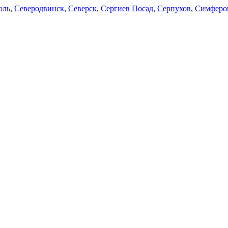
оль
,
Северодвинск
,
Северск
,
Сергиев Посад
,
Серпухов
,
Симферо