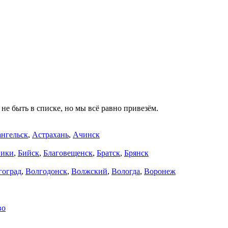
не быть в списке, но мы всё равно привезём.
нгельск
,
Астрахань
,
Ачинск
ники
,
Бийск
,
Благовещенск
,
Братск
,
Брянск
гоград
,
Волгодонск
,
Волжский
,
Вологда
,
Воронеж
во