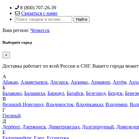
Skip
8 (800) 707-26-39
to
Связаться с нами
content
Ваш регион:
Черкесск
Выберите город
×
Доставка работает по всей России и СНГ. Вашего города может 
А
Абакан
,
Альметьевск
,
Ангарск
,
Арзамас
,
Армавир
,
Артём
,
Арха
Б
Балаково
,
Балашиха
,
Барнаул
,
Батайск
,
Белгород
,
Бердск
,
Берез
В
Великий Новгород
,
Владивосток
,
Владикавказ
,
Владимир
,
Вол
Г
Грозный
Д
Дербент
,
Дзержинск
,
Димитровград
,
Долгопрудный
,
Домодедо
Е
Екатеринбург
,
Елец
,
Ессентуки