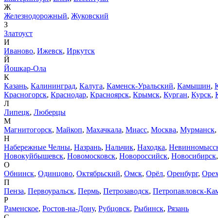
Ж
Железнодорожный
,
Жуковский
З
Златоуст
И
Иваново
,
Ижевск
,
Иркутск
Й
Йошкар-Ола
К
Казань
,
Калининград
,
Калуга
,
Каменск-Уральский
,
Камышин
,
Красногорск
,
Краснодар
,
Красноярск
,
Крымск
,
Курган
,
Курск
,
Л
Липецк
,
Люберцы
М
Магнитогорск
,
Майкоп
,
Махачкала
,
Миасс
,
Москва
,
Мурманск
Н
Набережные Челны
,
Назрань
,
Нальчик
,
Находка
,
Невинномысс
Новокуйбышевск
,
Новомосковск
,
Новороссийск
,
Новосибирск
О
Обнинск
,
Одинцово
,
Октябрьский
,
Омск
,
Орёл
,
Оренбург
,
Орех
П
Пенза
,
Первоуральск
,
Пермь
,
Петрозаводск
,
Петропавловск-Ка
Р
Раменское
,
Ростов-на-Дону
,
Рубцовск
,
Рыбинск
,
Рязань
С