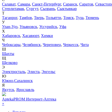
Салават
,
Самара
,
Санкт-Петербург
,
Саранск
,
Саратов
,
Севастоп
Стерлитамак
,
Сургут
,
Сызрань
,
Сыктывкар
Т
Таганрог
,
Тамбов
,
Тверь
,
Тольятти
,
Томск
,
Тула
,
Тюмень
У
Улан-Удэ
,
Ульяновск
,
Уссурийск
,
Уфа
Х
Хабаровск
,
Хасавюрт
,
Химки
Ч
Чебоксары
,
Челябинск
,
Череповец
,
Черкесск
,
Чита
Ш
Шахты
Щ
Щелково
Э
Электросталь
,
Элиста
,
Энгельс
Ю
Южно-Сахалинск
Я
Якутск
,
Ярославль
AptekaPROM
Интернет-Аптека
×