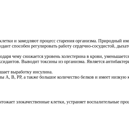
оклетки и замедляют процесс старения организма. Природный и
дант способен регулировать работу сердечно-сосудистой, дыхат
даря чему снижается уровень холестерина в крови, уменьшается
оксидантов. Выводит токсины из организма. Является антибак
чшает выработку инсулина.
ы А, В, РР, а также большое количество белков и имеет низкую 
тожает злокачественные клетки, устраняет воспалительные про