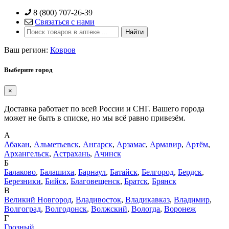
Skip
8 (800) 707-26-39
to
Связаться с нами
content
Ваш регион:
Ковров
Выберите город
×
Доставка работает по всей России и СНГ. Вашего города
может не быть в списке, но мы всё равно привезём.
А
Абакан
,
Альметьевск
,
Ангарск
,
Арзамас
,
Армавир
,
Артём
,
Архангельск
,
Астрахань
,
Ачинск
Б
Балаково
,
Балашиха
,
Барнаул
,
Батайск
,
Белгород
,
Бердск
,
Березники
,
Бийск
,
Благовещенск
,
Братск
,
Брянск
В
Великий Новгород
,
Владивосток
,
Владикавказ
,
Владимир
,
Волгоград
,
Волгодонск
,
Волжский
,
Вологда
,
Воронеж
Г
Грозный