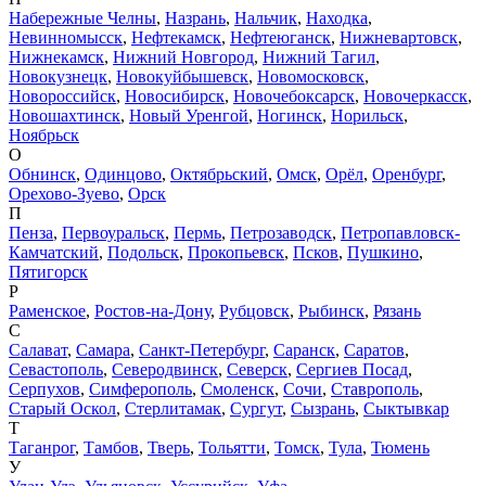
Набережные Челны
,
Назрань
,
Нальчик
,
Находка
,
Невинномысск
,
Нефтекамск
,
Нефтеюганск
,
Нижневартовск
,
Нижнекамск
,
Нижний Новгород
,
Нижний Тагил
,
Новокузнецк
,
Новокуйбышевск
,
Новомосковск
,
Новороссийск
,
Новосибирск
,
Новочебоксарск
,
Новочеркасск
,
Новошахтинск
,
Новый Уренгой
,
Ногинск
,
Норильск
,
Ноябрьск
О
Обнинск
,
Одинцово
,
Октябрьский
,
Омск
,
Орёл
,
Оренбург
,
Орехово-Зуево
,
Орск
П
Пенза
,
Первоуральск
,
Пермь
,
Петрозаводск
,
Петропавловск-
Камчатский
,
Подольск
,
Прокопьевск
,
Псков
,
Пушкино
,
Пятигорск
Р
Раменское
,
Ростов-на-Дону
,
Рубцовск
,
Рыбинск
,
Рязань
С
Салават
,
Самара
,
Санкт-Петербург
,
Саранск
,
Саратов
,
Севастополь
,
Северодвинск
,
Северск
,
Сергиев Посад
,
Серпухов
,
Симферополь
,
Смоленск
,
Сочи
,
Ставрополь
,
Старый Оскол
,
Стерлитамак
,
Сургут
,
Сызрань
,
Сыктывкар
Т
Таганрог
,
Тамбов
,
Тверь
,
Тольятти
,
Томск
,
Тула
,
Тюмень
У