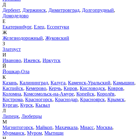
Д
Дербент
,
Дзержинск
,
Димитровград
,
Долгопрудный
,
Домодедово
Е
Екатеринбург
,
Елец
,
Ессентуки
Ж
Железнодорожный
,
Жуковский
З
Златоуст
И
Иваново
,
Ижевск
,
Иркутск
Й
Йошкар-Ола
К
Казань
,
Калининград
,
Калуга
,
Каменск-Уральский
,
Камышин
,
Каспийск
,
Кемерово
,
Керчь
,
Киров
,
Кисловодск
,
Ковров
,
Коломна
,
Комсомольск-на-Амуре
,
Копейск
,
Королёв
,
Кострома
,
Красногорск
,
Краснодар
,
Красноярск
,
Крымск
,
Курган
,
Курск
,
Кызыл
Л
Липецк
,
Люберцы
М
Магнитогорск
,
Майкоп
,
Махачкала
,
Миасс
,
Москва
,
Мурманск
,
Муром
,
Мытищи
Н