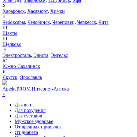
Улан-Удэ
,
Ульяновск
,
Уссурийск
,
Уфа
Х
Хабаровск
,
Хасавюрт
,
Химки
Ч
Чебоксары
,
Челябинск
,
Череповец
,
Черкесск
,
Чита
Ш
Шахты
Щ
Щелково
Э
Электросталь
,
Элиста
,
Энгельс
Ю
Южно-Сахалинск
Я
Якутск
,
Ярославль
AptekaPROM
Интернет-Аптека
×
Для вен
Для похудения
Для суставов
Мужское здоровье
От вредных привычек
От диабета