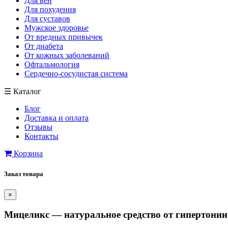
Для вен
Для похудения
Для суставов
Мужское здоровье
От вредных привычек
От диабета
От кожных заболеваний
Офтальмология
Сердечно-сосудистая система
☰
Каталог
Блог
Доставка и оплата
Отзывы
Контакты
Корзина
Заказ товара
×
Мицеликс — натуральное средство от гипертонии