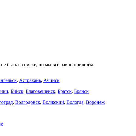
не быть в списке, но мы всё равно привезём.
нгельск
,
Астрахань
,
Ачинск
ники
,
Бийск
,
Благовещенск
,
Братск
,
Брянск
гоград
,
Волгодонск
,
Волжский
,
Вологда
,
Воронеж
во