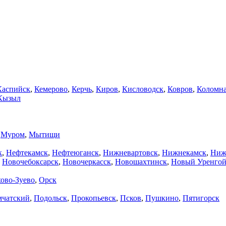
Каспийск
,
Кемерово
,
Керчь
,
Киров
,
Кисловодск
,
Ковров
,
Коломн
Кызыл
,
Муром
,
Мытищи
к
,
Нефтекамск
,
Нефтеюганск
,
Нижневартовск
,
Нижнекамск
,
Ниж
,
Новочебоксарск
,
Новочеркасск
,
Новошахтинск
,
Новый Уренго
ово-Зуево
,
Орск
мчатский
,
Подольск
,
Прокопьевск
,
Псков
,
Пушкино
,
Пятигорск