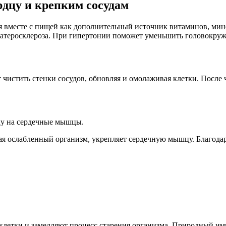
рдцу и крепким сосудам
я вместе с пищей как дополнительный источник витаминов, ми
е атеросклероза. При гипертонии поможет уменьшить головокруж
чистить стенки сосудов, обновляя и омолаживая клетки. После 
ку на сердечные мышцы.
ая ослабленный организм, укрепляет сердечную мышцу. Благода
оклетки и замедляют процесс старения организма. Природный и