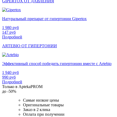
GIPERTOX ОТ ДАВЛЕНИЯ
Натуральный препарат от гипертонии Gipertox
1 980
руб
147
руб
Подробней
ARTEBIO ОТ ГИПЕРТОНИИ
Эффективный способ победить гипертонию вместе с Artebio
1 940
руб
990
руб
Подробней
Только в AptekaPROM
до
-50%
Самые низкие цены
Оригинальные товары
Заказ в 2 клика
Оплата при получении