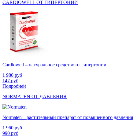
CARDIOWELL ОТ ГИПЕРТОНИИ
Cardiowell – натуральное средство от гипертонии
1 980
руб
147
руб
Подробней
NORMATEN ОТ ДАВЛЕНИЯ
Normaten – растительный препарат от повышенного давления
1 960
руб
990
руб