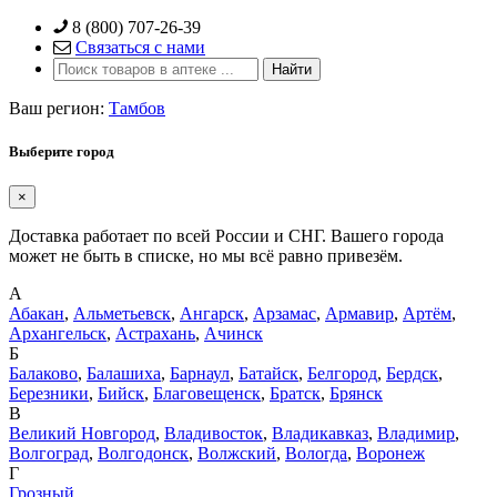
Skip
8 (800) 707-26-39
to
Связаться с нами
content
Ваш регион:
Тамбов
Выберите город
×
Доставка работает по всей России и СНГ. Вашего города
может не быть в списке, но мы всё равно привезём.
А
Абакан
,
Альметьевск
,
Ангарск
,
Арзамас
,
Армавир
,
Артём
,
Архангельск
,
Астрахань
,
Ачинск
Б
Балаково
,
Балашиха
,
Барнаул
,
Батайск
,
Белгород
,
Бердск
,
Березники
,
Бийск
,
Благовещенск
,
Братск
,
Брянск
В
Великий Новгород
,
Владивосток
,
Владикавказ
,
Владимир
,
Волгоград
,
Волгодонск
,
Волжский
,
Вологда
,
Воронеж
Г
Грозный