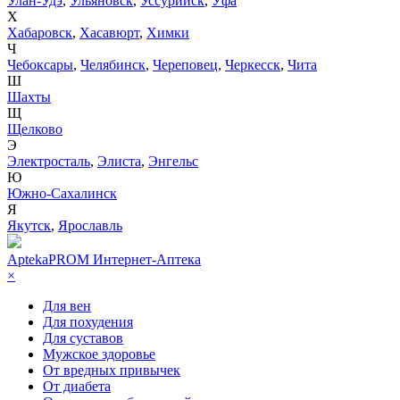
Улан-Удэ
,
Ульяновск
,
Уссурийск
,
Уфа
Х
Хабаровск
,
Хасавюрт
,
Химки
Ч
Чебоксары
,
Челябинск
,
Череповец
,
Черкесск
,
Чита
Ш
Шахты
Щ
Щелково
Э
Электросталь
,
Элиста
,
Энгельс
Ю
Южно-Сахалинск
Я
Якутск
,
Ярославль
AptekaPROM
Интернет-Аптека
×
Для вен
Для похудения
Для суставов
Мужское здоровье
От вредных привычек
От диабета