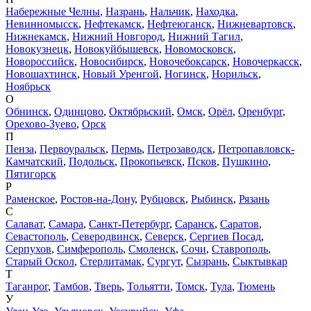
Набережные Челны
,
Назрань
,
Нальчик
,
Находка
,
Невинномысск
,
Нефтекамск
,
Нефтеюганск
,
Нижневартовск
,
Нижнекамск
,
Нижний Новгород
,
Нижний Тагил
,
Новокузнецк
,
Новокуйбышевск
,
Новомосковск
,
Новороссийск
,
Новосибирск
,
Новочебоксарск
,
Новочеркасск
,
Новошахтинск
,
Новый Уренгой
,
Ногинск
,
Норильск
,
Ноябрьск
О
Обнинск
,
Одинцово
,
Октябрьский
,
Омск
,
Орёл
,
Оренбург
,
Орехово-Зуево
,
Орск
П
Пенза
,
Первоуральск
,
Пермь
,
Петрозаводск
,
Петропавловск-
Камчатский
,
Подольск
,
Прокопьевск
,
Псков
,
Пушкино
,
Пятигорск
Р
Раменское
,
Ростов-на-Дону
,
Рубцовск
,
Рыбинск
,
Рязань
С
Салават
,
Самара
,
Санкт-Петербург
,
Саранск
,
Саратов
,
Севастополь
,
Северодвинск
,
Северск
,
Сергиев Посад
,
Серпухов
,
Симферополь
,
Смоленск
,
Сочи
,
Ставрополь
,
Старый Оскол
,
Стерлитамак
,
Сургут
,
Сызрань
,
Сыктывкар
Т
Таганрог
,
Тамбов
,
Тверь
,
Тольятти
,
Томск
,
Тула
,
Тюмень
У