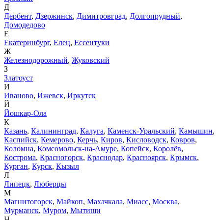
Д
Дербент
,
Дзержинск
,
Димитровград
,
Долгопрудный
,
Домодедово
Е
Екатеринбург
,
Елец
,
Ессентуки
Ж
Железнодорожный
,
Жуковский
З
Златоуст
И
Иваново
,
Ижевск
,
Иркутск
Й
Йошкар-Ола
К
Казань
,
Калининград
,
Калуга
,
Каменск-Уральский
,
Камышин
,
Каспийск
,
Кемерово
,
Керчь
,
Киров
,
Кисловодск
,
Ковров
,
Коломна
,
Комсомольск-на-Амуре
,
Копейск
,
Королёв
,
Кострома
,
Красногорск
,
Краснодар
,
Красноярск
,
Крымск
,
Курган
,
Курск
,
Кызыл
Л
Липецк
,
Люберцы
М
Магнитогорск
,
Майкоп
,
Махачкала
,
Миасс
,
Москва
,
Мурманск
,
Муром
,
Мытищи
Н