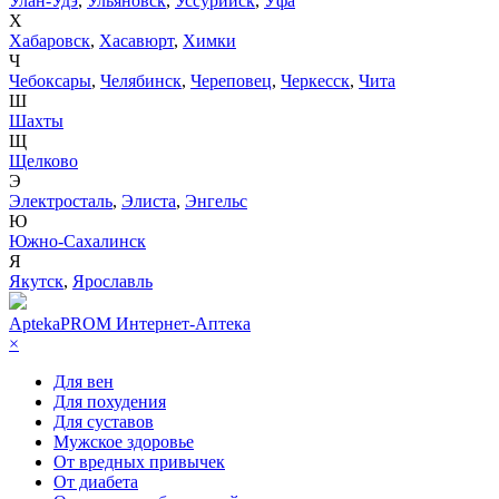
Улан-Удэ
,
Ульяновск
,
Уссурийск
,
Уфа
Х
Хабаровск
,
Хасавюрт
,
Химки
Ч
Чебоксары
,
Челябинск
,
Череповец
,
Черкесск
,
Чита
Ш
Шахты
Щ
Щелково
Э
Электросталь
,
Элиста
,
Энгельс
Ю
Южно-Сахалинск
Я
Якутск
,
Ярославль
AptekaPROM
Интернет-Аптека
×
Для вен
Для похудения
Для суставов
Мужское здоровье
От вредных привычек
От диабета