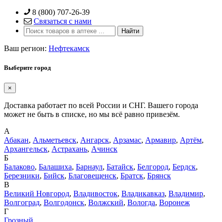
Skip
8 (800) 707-26-39
to
Связаться с нами
content
Ваш регион:
Нефтекамск
Выберите город
×
Доставка работает по всей России и СНГ. Вашего города
может не быть в списке, но мы всё равно привезём.
А
Абакан
,
Альметьевск
,
Ангарск
,
Арзамас
,
Армавир
,
Артём
,
Архангельск
,
Астрахань
,
Ачинск
Б
Балаково
,
Балашиха
,
Барнаул
,
Батайск
,
Белгород
,
Бердск
,
Березники
,
Бийск
,
Благовещенск
,
Братск
,
Брянск
В
Великий Новгород
,
Владивосток
,
Владикавказ
,
Владимир
,
Волгоград
,
Волгодонск
,
Волжский
,
Вологда
,
Воронеж
Г
Грозный