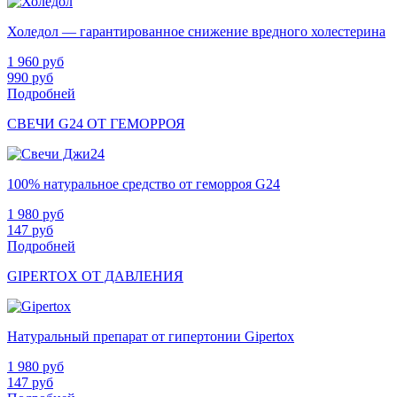
Холедол — гарантированное снижение вредного холестерина
1 960
руб
990
руб
Подробней
СВЕЧИ G24 ОТ ГЕМОРРОЯ
100% натуральное средство от геморроя G24
1 980
руб
147
руб
Подробней
GIPERTOX ОТ ДАВЛЕНИЯ
Натуральный препарат от гипертонии Gipertox
1 980
руб
147
руб