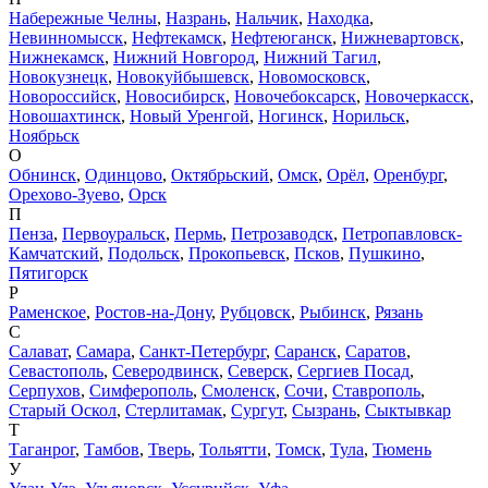
Набережные Челны
,
Назрань
,
Нальчик
,
Находка
,
Невинномысск
,
Нефтекамск
,
Нефтеюганск
,
Нижневартовск
,
Нижнекамск
,
Нижний Новгород
,
Нижний Тагил
,
Новокузнецк
,
Новокуйбышевск
,
Новомосковск
,
Новороссийск
,
Новосибирск
,
Новочебоксарск
,
Новочеркасск
,
Новошахтинск
,
Новый Уренгой
,
Ногинск
,
Норильск
,
Ноябрьск
О
Обнинск
,
Одинцово
,
Октябрьский
,
Омск
,
Орёл
,
Оренбург
,
Орехово-Зуево
,
Орск
П
Пенза
,
Первоуральск
,
Пермь
,
Петрозаводск
,
Петропавловск-
Камчатский
,
Подольск
,
Прокопьевск
,
Псков
,
Пушкино
,
Пятигорск
Р
Раменское
,
Ростов-на-Дону
,
Рубцовск
,
Рыбинск
,
Рязань
С
Салават
,
Самара
,
Санкт-Петербург
,
Саранск
,
Саратов
,
Севастополь
,
Северодвинск
,
Северск
,
Сергиев Посад
,
Серпухов
,
Симферополь
,
Смоленск
,
Сочи
,
Ставрополь
,
Старый Оскол
,
Стерлитамак
,
Сургут
,
Сызрань
,
Сыктывкар
Т
Таганрог
,
Тамбов
,
Тверь
,
Тольятти
,
Томск
,
Тула
,
Тюмень
У