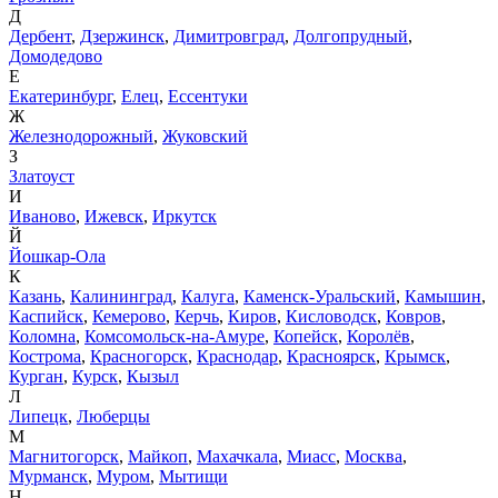
Д
Дербент
,
Дзержинск
,
Димитровград
,
Долгопрудный
,
Домодедово
Е
Екатеринбург
,
Елец
,
Ессентуки
Ж
Железнодорожный
,
Жуковский
З
Златоуст
И
Иваново
,
Ижевск
,
Иркутск
Й
Йошкар-Ола
К
Казань
,
Калининград
,
Калуга
,
Каменск-Уральский
,
Камышин
,
Каспийск
,
Кемерово
,
Керчь
,
Киров
,
Кисловодск
,
Ковров
,
Коломна
,
Комсомольск-на-Амуре
,
Копейск
,
Королёв
,
Кострома
,
Красногорск
,
Краснодар
,
Красноярск
,
Крымск
,
Курган
,
Курск
,
Кызыл
Л
Липецк
,
Люберцы
М
Магнитогорск
,
Майкоп
,
Махачкала
,
Миасс
,
Москва
,
Мурманск
,
Муром
,
Мытищи
Н