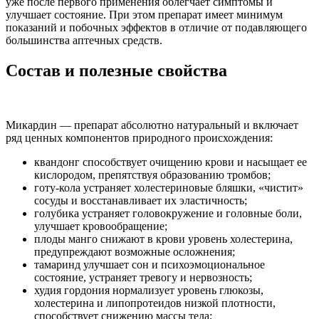
уже после первого применения облегчает симптомы и
улучшает состояние. При этом препарат имеет минимум
показаний и побочных эффектов в отличие от подавляющего
большинства аптечных средств.
Состав и полезные свойства
Микардин — препарат абсолютно натуральный и включает
ряд ценных компонентов природного происхождения:
квандонг способствует очищению крови и насыщает ее
кислородом, препятствуя образованию тромбов;
готу-кола устраняет холестериновые бляшки, «чистит»
сосуды и восстанавливает их эластичность;
голубика устраняет головокружение и головные боли,
улучшает кровообращение;
плоды манго снижают в крови уровень холестерина,
предупреждают возможные осложнения;
тамаринд улучшает сон и психоэмоциональное
состояние, устраняет тревогу и нервозность;
худия гордония нормализует уровень глюкозы,
холестерина и липопротеидов низкой плотности,
способствует снижению массы тела;