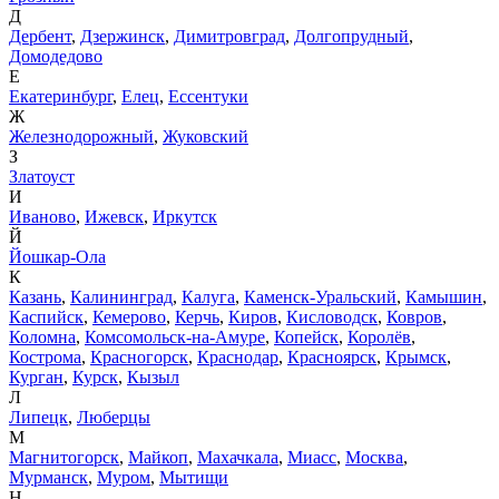
Д
Дербент
,
Дзержинск
,
Димитровград
,
Долгопрудный
,
Домодедово
Е
Екатеринбург
,
Елец
,
Ессентуки
Ж
Железнодорожный
,
Жуковский
З
Златоуст
И
Иваново
,
Ижевск
,
Иркутск
Й
Йошкар-Ола
К
Казань
,
Калининград
,
Калуга
,
Каменск-Уральский
,
Камышин
,
Каспийск
,
Кемерово
,
Керчь
,
Киров
,
Кисловодск
,
Ковров
,
Коломна
,
Комсомольск-на-Амуре
,
Копейск
,
Королёв
,
Кострома
,
Красногорск
,
Краснодар
,
Красноярск
,
Крымск
,
Курган
,
Курск
,
Кызыл
Л
Липецк
,
Люберцы
М
Магнитогорск
,
Майкоп
,
Махачкала
,
Миасс
,
Москва
,
Мурманск
,
Муром
,
Мытищи
Н