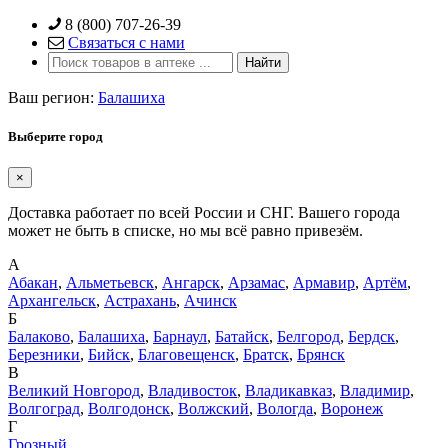
Skip
8 (800) 707-26-39
to
Связаться с нами
content
Ваш регион:
Балашиха
Выберите город
×
Доставка работает по всей России и СНГ. Вашего города
может не быть в списке, но мы всё равно привезём.
А
Абакан
,
Альметьевск
,
Ангарск
,
Арзамас
,
Армавир
,
Артём
,
Архангельск
,
Астрахань
,
Ачинск
Б
Балаково
,
Балашиха
,
Барнаул
,
Батайск
,
Белгород
,
Бердск
,
Березники
,
Бийск
,
Благовещенск
,
Братск
,
Брянск
В
Великий Новгород
,
Владивосток
,
Владикавказ
,
Владимир
,
Волгоград
,
Волгодонск
,
Волжский
,
Вологда
,
Воронеж
Г
Грозный