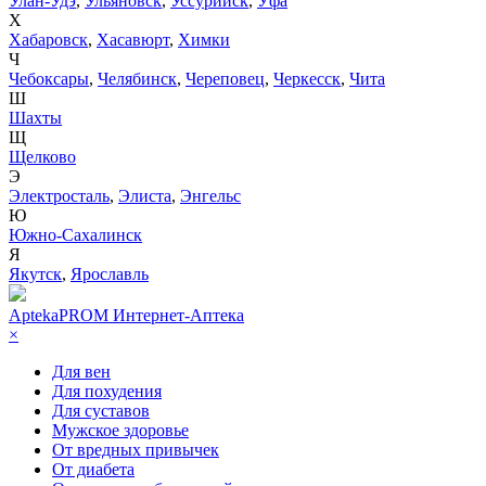
Улан-Удэ
,
Ульяновск
,
Уссурийск
,
Уфа
Х
Хабаровск
,
Хасавюрт
,
Химки
Ч
Чебоксары
,
Челябинск
,
Череповец
,
Черкесск
,
Чита
Ш
Шахты
Щ
Щелково
Э
Электросталь
,
Элиста
,
Энгельс
Ю
Южно-Сахалинск
Я
Якутск
,
Ярославль
AptekaPROM
Интернет-Аптека
×
Для вен
Для похудения
Для суставов
Мужское здоровье
От вредных привычек
От диабета