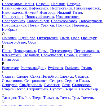
Набережные Челны
,
Назрань
,
Нальчик
,
Находка
,
Невинномысск
,
Нефтекамск
,
Нефтеюганск
,
Нижневартовск
,
Нижнекамск
,
Нижний Новгород
,
Нижний Тагил
,
Новокузнецк
,
Новокуйбышевск
,
Новомосковск
,
Новороссийск
,
Новосибирск
,
Новочебоксарск
,
Новочеркасск
,
Новошахтинск
,
Новый Уренгой
,
Ногинск
,
Норильск
,
Ноябрьск
О
Обнинск
,
Одинцово
,
Октябрьский
,
Омск
,
Орёл
,
Оренбург
,
Орехово-Зуево
,
Орск
П
Пенза
,
Первоуральск
,
Пермь
,
Петрозаводск
,
Петропавловск-
Камчатский
,
Подольск
,
Прокопьевск
,
Псков
,
Пушкино
,
Пятигорск
Р
Раменское
,
Ростов-на-Дону
,
Рубцовск
,
Рыбинск
,
Рязань
С
Салават
,
Самара
,
Санкт-Петербург
,
Саранск
,
Саратов
,
Севастополь
,
Северодвинск
,
Северск
,
Сергиев Посад
,
Серпухов
,
Симферополь
,
Смоленск
,
Сочи
,
Ставрополь
,
Старый Оскол
,
Стерлитамак
,
Сургут
,
Сызрань
,
Сыктывкар
Т
Таганрог
,
Тамбов
,
Тверь
,
Тольятти
,
Томск
,
Тула
,
Тюмень
У