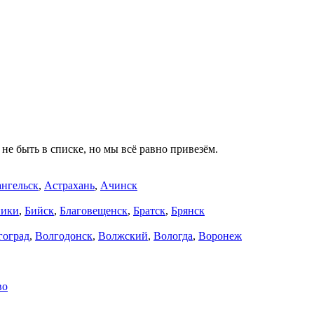
не быть в списке, но мы всё равно привезём.
нгельск
,
Астрахань
,
Ачинск
ники
,
Бийск
,
Благовещенск
,
Братск
,
Брянск
гоград
,
Волгодонск
,
Волжский
,
Вологда
,
Воронеж
во