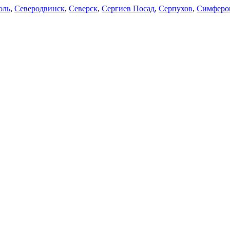
оль
,
Северодвинск
,
Северск
,
Сергиев Посад
,
Серпухов
,
Симферо