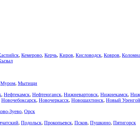
Каспийск
,
Кемерово
,
Керчь
,
Киров
,
Кисловодск
,
Ковров
,
Коломн
Кызыл
,
Муром
,
Мытищи
к
,
Нефтекамск
,
Нефтеюганск
,
Нижневартовск
,
Нижнекамск
,
Ниж
,
Новочебоксарск
,
Новочеркасск
,
Новошахтинск
,
Новый Уренго
ово-Зуево
,
Орск
мчатский
,
Подольск
,
Прокопьевск
,
Псков
,
Пушкино
,
Пятигорск