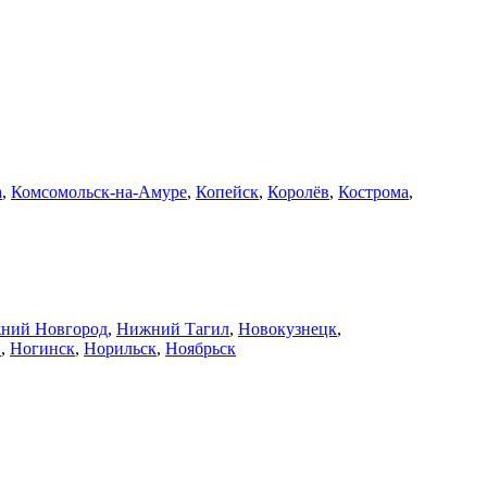
а
,
Комсомольск-на-Амуре
,
Копейск
,
Королёв
,
Кострома
,
ний Новгород
,
Нижний Тагил
,
Новокузнецк
,
й
,
Ногинск
,
Норильск
,
Ноябрьск