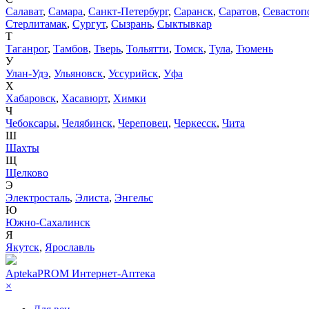
Салават
,
Самара
,
Санкт-Петербург
,
Саранск
,
Саратов
,
Севастоп
Стерлитамак
,
Сургут
,
Сызрань
,
Сыктывкар
Т
Таганрог
,
Тамбов
,
Тверь
,
Тольятти
,
Томск
,
Тула
,
Тюмень
У
Улан-Удэ
,
Ульяновск
,
Уссурийск
,
Уфа
Х
Хабаровск
,
Хасавюрт
,
Химки
Ч
Чебоксары
,
Челябинск
,
Череповец
,
Черкесск
,
Чита
Ш
Шахты
Щ
Щелково
Э
Электросталь
,
Элиста
,
Энгельс
Ю
Южно-Сахалинск
Я
Якутск
,
Ярославль
AptekaPROM
Интернет-Аптека
×