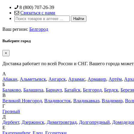
Skip
8 (800) 707-26-39
to
Связаться с нами
content
Ваш регион:
Белгород
Выберите город
×
Доставка работает по всей России и СНГ. Вашего города может 
А
Абакан
,
Альметьевск
,
Ангарск
,
Арзамас
,
Армавир
,
Артём
,
Арха
Б
Балаково
,
Балашиха
,
Барнаул
,
Батайск
,
Белгород
,
Бердск
,
Берез
В
Великий Новгород
,
Владивосток
,
Владикавказ
,
Владимир
,
Вол
Г
Грозный
Д
Дербент
,
Дзержинск
,
Димитровград
,
Долгопрудный
,
Домодедо
Е
Екатеринбург
,
Елец
,
Ессентуки