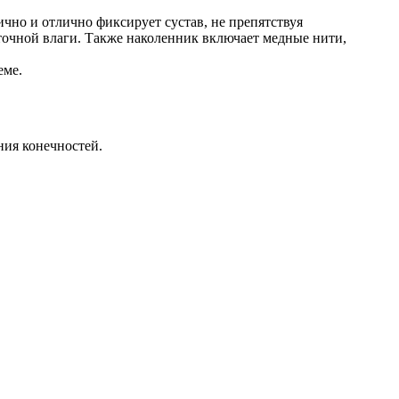
чно и отлично фиксирует сустав, не препятствуя
очной влаги. Также наколенник включает медные нити,
еме.
ния конечностей.