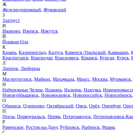
Ж
Железнодорожный
,
Жуковский
З
Златоуст
И
Иваново
,
Ижевск
,
Иркутск
Й
Йошкар-Ола
К
Казань
,
Калининград
,
Калуга
,
Каменск-Уральский
,
Камышин
,
Красногорск
,
Краснодар
,
Красноярск
,
Крымск
,
Курган
,
Курск
,
Л
Липецк
,
Люберцы
М
Магнитогорск
,
Майкоп
,
Махачкала
,
Миасс
,
Москва
,
Мурманск
Н
Набережные Челны
,
Назрань
,
Нальчик
,
Находка
,
Невинномысс
Новокуйбышевск
,
Новомосковск
,
Новороссийск
,
Новосибирск
О
Обнинск
,
Одинцово
,
Октябрьский
,
Омск
,
Орёл
,
Оренбург
,
Орех
П
Пенза
,
Первоуральск
,
Пермь
,
Петрозаводск
,
Петропавловск-Ка
Р
Раменское
,
Ростов-на-Дону
,
Рубцовск
,
Рыбинск
,
Рязань
С