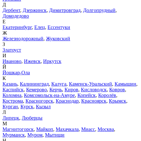
Д
Дербент
,
Дзержинск
,
Димитровград
,
Долгопрудный
,
Домодедово
Е
Екатеринбург
,
Елец
,
Ессентуки
Ж
Железнодорожный
,
Жуковский
З
Златоуст
И
Иваново
,
Ижевск
,
Иркутск
Й
Йошкар-Ола
К
Казань
,
Калининград
,
Калуга
,
Каменск-Уральский
,
Камышин
,
Каспийск
,
Кемерово
,
Керчь
,
Киров
,
Кисловодск
,
Ковров
,
Коломна
,
Комсомольск-на-Амуре
,
Копейск
,
Королёв
,
Кострома
,
Красногорск
,
Краснодар
,
Красноярск
,
Крымск
,
Курган
,
Курск
,
Кызыл
Л
Липецк
,
Люберцы
М
Магнитогорск
,
Майкоп
,
Махачкала
,
Миасс
,
Москва
,
Мурманск
,
Муром
,
Мытищи
Н