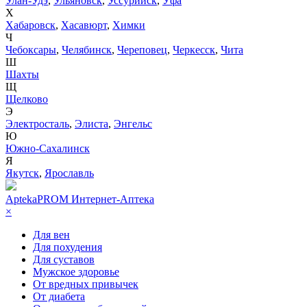
Улан-Удэ
,
Ульяновск
,
Уссурийск
,
Уфа
Х
Хабаровск
,
Хасавюрт
,
Химки
Ч
Чебоксары
,
Челябинск
,
Череповец
,
Черкесск
,
Чита
Ш
Шахты
Щ
Щелково
Э
Электросталь
,
Элиста
,
Энгельс
Ю
Южно-Сахалинск
Я
Якутск
,
Ярославль
AptekaPROM
Интернет-Аптека
×
Для вен
Для похудения
Для суставов
Мужское здоровье
От вредных привычек
От диабета