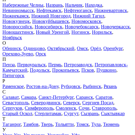
Набережные Челны
,
Назрань
,
Нальчик
,
Находка
,
Невинномысск
,
Нефтекамск
,
Нефтеюганск
,
Нижневартовск
,
Нижнекамск
,
Нижний Новгород
,
Нижний Тагил
,
Новокузнецк
,
Новокуйбышевск
,
Новомосковск
,
Новороссийск
,
Новосибирск
,
Новочебоксарск
,
Новочеркасск
,
Новошахтинск
,
Новый Уренгой
,
Ногинск
,
Норильск
,
Ноябрьск
О
Обнинск
,
Одинцово
,
Октябрьский
,
Омск
,
Орёл
,
Оренбург
,
Орехово-Зуево
,
Орск
П
Пенза
,
Первоуральск
,
Пермь
,
Петрозаводск
,
Петропавловск-
Камчатский
,
Подольск
,
Прокопьевск
,
Псков
,
Пушкино
,
Пятигорск
Р
Раменское
,
Ростов-на-Дону
,
Рубцовск
,
Рыбинск
,
Рязань
С
Салават
,
Самара
,
Санкт-Петербург
,
Саранск
,
Саратов
,
Севастополь
,
Северодвинск
,
Северск
,
Сергиев Посад
,
Серпухов
,
Симферополь
,
Смоленск
,
Сочи
,
Ставрополь
,
Старый Оскол
,
Стерлитамак
,
Сургут
,
Сызрань
,
Сыктывкар
Т
Таганрог
,
Тамбов
,
Тверь
,
Тольятти
,
Томск
,
Тула
,
Тюмень
У