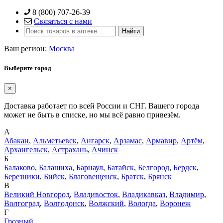
Skip
8 (800) 707-26-39
to
Связаться с нами
content
Ваш регион:
Москва
Выберите город
×
Доставка работает по всей России и СНГ. Вашего города
может не быть в списке, но мы всё равно привезём.
А
Абакан
,
Альметьевск
,
Ангарск
,
Арзамас
,
Армавир
,
Артём
,
Архангельск
,
Астрахань
,
Ачинск
Б
Балаково
,
Балашиха
,
Барнаул
,
Батайск
,
Белгород
,
Бердск
,
Березники
,
Бийск
,
Благовещенск
,
Братск
,
Брянск
В
Великий Новгород
,
Владивосток
,
Владикавказ
,
Владимир
,
Волгоград
,
Волгодонск
,
Волжский
,
Вологда
,
Воронеж
Г
Грозный