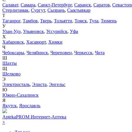
Салават
,
Самара
,
Санкт-Петербург
,
Саранск
,
Саратов
,
Севастоп
Стерлитамак
,
Сургут
,
Сызрань
,
Сыктывкар
Т
Таганрог
,
Тамбов
,
Тверь
,
Тольятти
,
Томск
,
Тула
,
Тюмень
У
Улан-Удэ
,
Ульяновск
,
Уссурийск
,
Уфа
Х
Хабаровск
,
Хасавюрт
,
Химки
Ч
Чебоксары
,
Челябинск
,
Череповец
,
Черкесск
,
Чита
Ш
Шахты
Щ
Щелково
Э
Электросталь
,
Элиста
,
Энгельс
Ю
Южно-Сахалинск
Я
Якутск
,
Ярославль
AptekaPROM
Интернет-Аптека
×