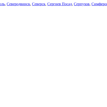
оль
,
Северодвинск
,
Северск
,
Сергиев Посад
,
Серпухов
,
Симферо