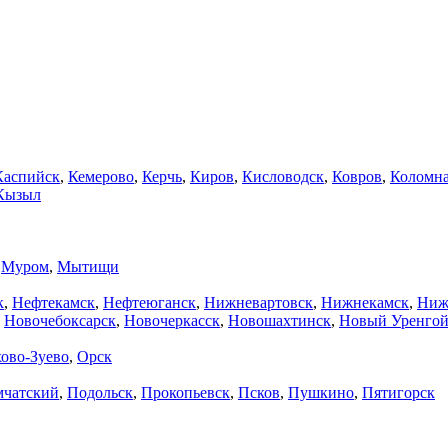
Каспийск
,
Кемерово
,
Керчь
,
Киров
,
Кисловодск
,
Ковров
,
Коломн
Кызыл
,
Муром
,
Мытищи
к
,
Нефтекамск
,
Нефтеюганск
,
Нижневартовск
,
Нижнекамск
,
Ниж
,
Новочебоксарск
,
Новочеркасск
,
Новошахтинск
,
Новый Уренго
ово-Зуево
,
Орск
мчатский
,
Подольск
,
Прокопьевск
,
Псков
,
Пушкино
,
Пятигорск