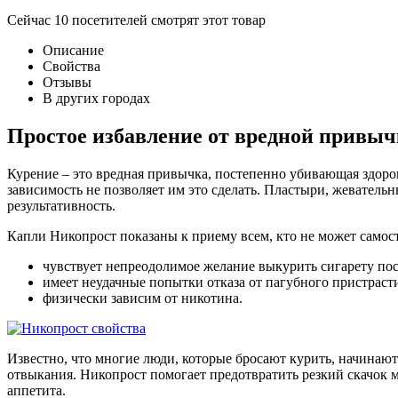
Сейчас
10
посетителей
смотрят
этот товар
Описание
Свойства
Отзывы
В других городах
Простое избавление от вредной привыч
Курение – это вредная привычка, постепенно убивающая здоров
зависимость не позволяет им это сделать. Пластыри, жеватель
результативность.
Капли Никопрост показаны к приему всем, кто не может самост
чувствует непреодолимое желание выкурить сигарету пос
имеет неудачные попытки отказа от пагубного пристраст
физически зависим от никотина.
Известно, что многие люди, которые бросают курить, начинаю
отвыкания. Никопрост помогает предотвратить резкий скачок ма
аппетита.