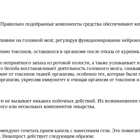
. Правильно подобранные компоненты средства обеспечивают ком
ияние на головной мозг, регулируя функционирование нейронов
ию токсинов, оставшихся в организме после отказа от курения
ю неприятного запаха из ротовой полости, а также успокаивает 
о билоба восстанавливает деятельность головного мозга, снижа
ние от токсинов тканей организма, особенно тех, которые были
организм, укрепляя иммунитет и очищая организм от токсинов и
ти не вызывает никаких побочных действий. Их возникновение 
ого или нескольких компонентов лекарства.
ендуют сочетать прием капель с нанесением геля. Это помогает
. Никопрост действует следующим образом: