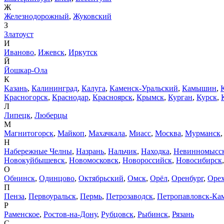
Ж
Железнодорожный
,
Жуковский
З
Златоуст
И
Иваново
,
Ижевск
,
Иркутск
Й
Йошкар-Ола
К
Казань
,
Калининград
,
Калуга
,
Каменск-Уральский
,
Камышин
,
Красногорск
,
Краснодар
,
Красноярск
,
Крымск
,
Курган
,
Курск
,
Л
Липецк
,
Люберцы
М
Магнитогорск
,
Майкоп
,
Махачкала
,
Миасс
,
Москва
,
Мурманск
Н
Набережные Челны
,
Назрань
,
Нальчик
,
Находка
,
Невинномысс
Новокуйбышевск
,
Новомосковск
,
Новороссийск
,
Новосибирск
О
Обнинск
,
Одинцово
,
Октябрьский
,
Омск
,
Орёл
,
Оренбург
,
Орех
П
Пенза
,
Первоуральск
,
Пермь
,
Петрозаводск
,
Петропавловск-Ка
Р
Раменское
,
Ростов-на-Дону
,
Рубцовск
,
Рыбинск
,
Рязань
С