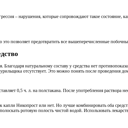
рессия – нарушения, которые сопровождают такое состояние, к
нно это позволяет предотвратить все вышеперечисленные побочны
едство
я. Благодаря натуральному составу у средства нет противопоказ
курильщика отсутствует. Это можно понять после проведения до
тавляет 0,5 ч. л. на полстакана. После употребления раствора н
к капли Никопрост или нет. Но лучше комбинировать оба средств
ополоскать ротовую полость чистой водой. Использовать лекарств