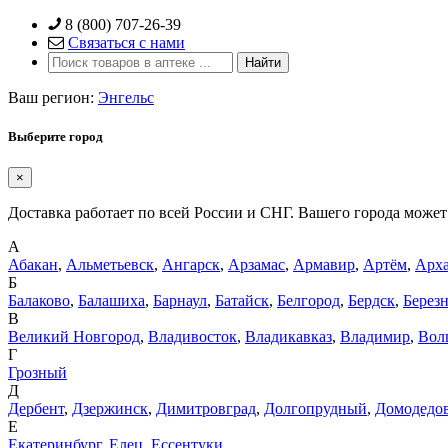
Skip
8 (800) 707-26-39
to
Связаться с нами
content
Ваш регион:
Энгельс
Выберите город
×
Доставка работает по всей России и СНГ. Вашего города может 
А
Абакан
,
Альметьевск
,
Ангарск
,
Арзамас
,
Армавир
,
Артём
,
Арха
Б
Балаково
,
Балашиха
,
Барнаул
,
Батайск
,
Белгород
,
Бердск
,
Берез
В
Великий Новгород
,
Владивосток
,
Владикавказ
,
Владимир
,
Вол
Г
Грозный
Д
Дербент
,
Дзержинск
,
Димитровград
,
Долгопрудный
,
Домодедо
Е
Екатеринбург
,
Елец
,
Ессентуки