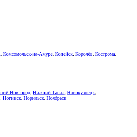
а
,
Комсомольск-на-Амуре
,
Копейск
,
Королёв
,
Кострома
,
ний Новгород
,
Нижний Тагил
,
Новокузнецк
,
й
,
Ногинск
,
Норильск
,
Ноябрьск