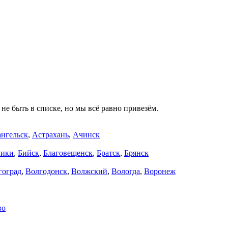
не быть в списке, но мы всё равно привезём.
нгельск
,
Астрахань
,
Ачинск
ники
,
Бийск
,
Благовещенск
,
Братск
,
Брянск
гоград
,
Волгодонск
,
Волжский
,
Вологда
,
Воронеж
во