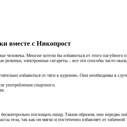
ки вместе с Никопрост
ье человека. Многие хотели бы избавиться от этого пагубного пр
ные резинки, электронные сигареты – все эти способы часто ок
оятельно избавиться от тяги к курению. Они необходимы в случ
ле употребления спиртного;
ия;
т бесконтрольно поглощать пищу. Таким образом, они нередко н
ссы тела, так как он мягко и постепенно избавляет от табачной 