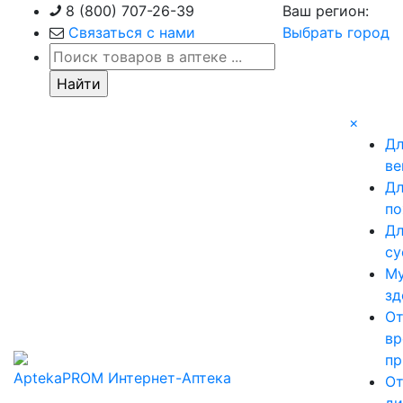
Skip
8 (800) 707-26-39
Ваш регион:
to
Связаться с нами
Выбрать город
content
×
Д
ве
Д
по
Д
су
М
зд
О
вр
пр
AptekaPROM
Интернет-Аптека
О