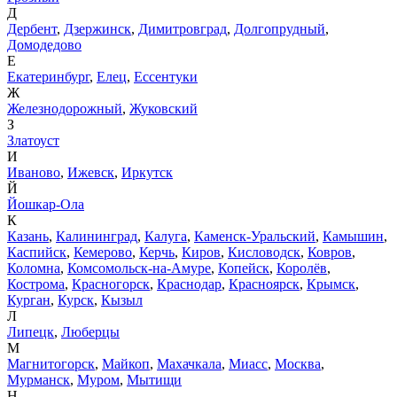
Д
Дербент
,
Дзержинск
,
Димитровград
,
Долгопрудный
,
Домодедово
Е
Екатеринбург
,
Елец
,
Ессентуки
Ж
Железнодорожный
,
Жуковский
З
Златоуст
И
Иваново
,
Ижевск
,
Иркутск
Й
Йошкар-Ола
К
Казань
,
Калининград
,
Калуга
,
Каменск-Уральский
,
Камышин
,
Каспийск
,
Кемерово
,
Керчь
,
Киров
,
Кисловодск
,
Ковров
,
Коломна
,
Комсомольск-на-Амуре
,
Копейск
,
Королёв
,
Кострома
,
Красногорск
,
Краснодар
,
Красноярск
,
Крымск
,
Курган
,
Курск
,
Кызыл
Л
Липецк
,
Люберцы
М
Магнитогорск
,
Майкоп
,
Махачкала
,
Миасс
,
Москва
,
Мурманск
,
Муром
,
Мытищи
Н