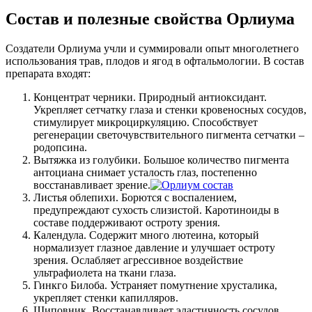
Состав и полезные свойства Орлиума
Создатели Орлиума учли и суммировали опыт многолетнего
использования трав, плодов и ягод в офтальмологии. В состав
препарата входят:
Концентрат черники. Природный антиоксидант.
Укрепляет сетчатку глаза и стенки кровеносных сосудов,
стимулирует микроциркуляцию. Способствует
регенерации светочувствительного пигмента сетчатки –
родопсина.
Вытяжка из голубики. Большое количество пигмента
антоциана снимает усталость глаз, постепенно
восстанавливает зрение.
Листья облепихи. Борются с воспалением,
предупреждают сухость слизистой. Каротиноиды в
составе поддерживают остроту зрения.
Календула. Содержит много лютеина, который
нормализует глазное давление и улучшает остроту
зрения. Ослабляет агрессивное воздействие
ультрафиолета на ткани глаза.
Гинкго Билоба. Устраняет помутнение хрусталика,
укрепляет стенки капилляров.
Шиповник. Восстанавливает эластичность сосудов.