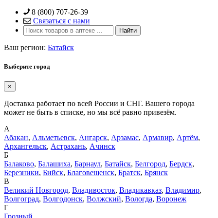
Skip
8 (800) 707-26-39
to
Связаться с нами
content
Ваш регион:
Батайск
Выберите город
×
Доставка работает по всей России и СНГ. Вашего города
может не быть в списке, но мы всё равно привезём.
А
Абакан
,
Альметьевск
,
Ангарск
,
Арзамас
,
Армавир
,
Артём
,
Архангельск
,
Астрахань
,
Ачинск
Б
Балаково
,
Балашиха
,
Барнаул
,
Батайск
,
Белгород
,
Бердск
,
Березники
,
Бийск
,
Благовещенск
,
Братск
,
Брянск
В
Великий Новгород
,
Владивосток
,
Владикавказ
,
Владимир
,
Волгоград
,
Волгодонск
,
Волжский
,
Вологда
,
Воронеж
Г
Грозный