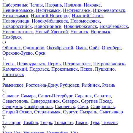
Набережные Челны
,
Назрань
,
Нальчик
,
Находка
,
Невинномысск
,
Нефтекамск
,
Нефтеюганск
,
Нижневартовск
,
Нижнекамск
,
Нижний Новгород
,
Нижний Тагил
,
Новокузнецк
,
Новокуйбышевск
,
Новомосковск
,
Новороссийск
,
Новосибирск
,
Новочебоксарск
,
Новочеркасск
,
Новошахтинск
,
Новый Уренгой
,
Ногинск
,
Норильск
,
Ноябрьск
О
Обнинск
,
Одинцово
,
Октябрьский
,
Омск
,
Орёл
,
Оренбург
,
Орехово-Зуево
,
Орск
П
Пенза
,
Первоуральск
,
Пермь
,
Петрозаводск
,
Петропавловск-
Камчатский
,
Подольск
,
Прокопьевск
,
Псков
,
Пушкино
,
Пятигорск
Р
Раменское
,
Ростов-на-Дону
,
Рубцовск
,
Рыбинск
,
Рязань
С
Салават
,
Самара
,
Санкт-Петербург
,
Саранск
,
Саратов
,
Севастополь
,
Северодвинск
,
Северск
,
Сергиев Посад
,
Серпухов
,
Симферополь
,
Смоленск
,
Сочи
,
Ставрополь
,
Старый Оскол
,
Стерлитамак
,
Сургут
,
Сызрань
,
Сыктывкар
Т
Таганрог
,
Тамбов
,
Тверь
,
Тольятти
,
Томск
,
Тула
,
Тюмень
У