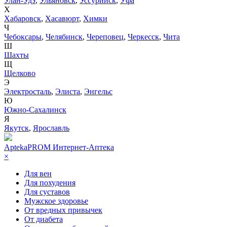
Улан-Удэ
,
Ульяновск
,
Уссурийск
,
Уфа
Х
Хабаровск
,
Хасавюрт
,
Химки
Ч
Чебоксары
,
Челябинск
,
Череповец
,
Черкесск
,
Чита
Ш
Шахты
Щ
Щелково
Э
Электросталь
,
Элиста
,
Энгельс
Ю
Южно-Сахалинск
Я
Якутск
,
Ярославль
AptekaPROM
Интернет-Аптека
×
Для вен
Для похудения
Для суставов
Мужское здоровье
От вредных привычек
От диабета