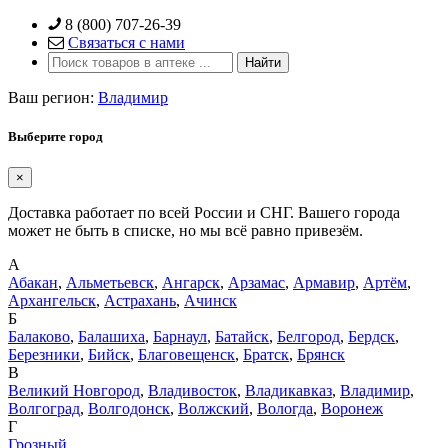
Skip
8 (800) 707-26-39
to
Связаться с нами
content
Ваш регион:
Владимир
Выберите город
×
Доставка работает по всей России и СНГ. Вашего города
может не быть в списке, но мы всё равно привезём.
А
Абакан
,
Альметьевск
,
Ангарск
,
Арзамас
,
Армавир
,
Артём
,
Архангельск
,
Астрахань
,
Ачинск
Б
Балаково
,
Балашиха
,
Барнаул
,
Батайск
,
Белгород
,
Бердск
,
Березники
,
Бийск
,
Благовещенск
,
Братск
,
Брянск
В
Великий Новгород
,
Владивосток
,
Владикавказ
,
Владимир
,
Волгоград
,
Волгодонск
,
Волжский
,
Вологда
,
Воронеж
Г
Грозный