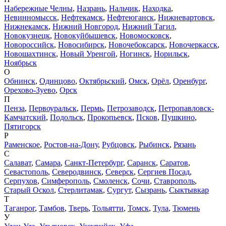
Набережные Челны
,
Назрань
,
Нальчик
,
Находка
,
Невинномысск
,
Нефтекамск
,
Нефтеюганск
,
Нижневартовск
,
Нижнекамск
,
Нижний Новгород
,
Нижний Тагил
,
Новокузнецк
,
Новокуйбышевск
,
Новомосковск
,
Новороссийск
,
Новосибирск
,
Новочебоксарск
,
Новочеркасск
,
Новошахтинск
,
Новый Уренгой
,
Ногинск
,
Норильск
,
Ноябрьск
О
Обнинск
,
Одинцово
,
Октябрьский
,
Омск
,
Орёл
,
Оренбург
,
Орехово-Зуево
,
Орск
П
Пенза
,
Первоуральск
,
Пермь
,
Петрозаводск
,
Петропавловск-
Камчатский
,
Подольск
,
Прокопьевск
,
Псков
,
Пушкино
,
Пятигорск
Р
Раменское
,
Ростов-на-Дону
,
Рубцовск
,
Рыбинск
,
Рязань
С
Салават
,
Самара
,
Санкт-Петербург
,
Саранск
,
Саратов
,
Севастополь
,
Северодвинск
,
Северск
,
Сергиев Посад
,
Серпухов
,
Симферополь
,
Смоленск
,
Сочи
,
Ставрополь
,
Старый Оскол
,
Стерлитамак
,
Сургут
,
Сызрань
,
Сыктывкар
Т
Таганрог
,
Тамбов
,
Тверь
,
Тольятти
,
Томск
,
Тула
,
Тюмень
У