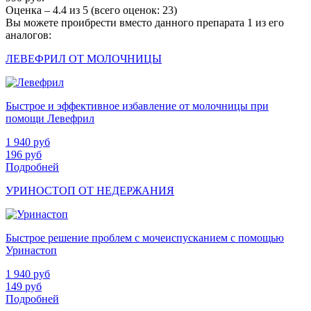
Оценка –
4.4
из
5
(всего оценок:
23
)
Вы можете проибрести вместо данного препарата 1 из его
аналогов:
ЛЕВЕФРИЛ ОТ МОЛОЧНИЦЫ
Быстрое и эффективное избавление от молочницы при
помощи Левефрил
1 940
руб
196
руб
Подробней
УРИНОСТОП ОТ НЕДЕРЖАНИЯ
Быстрое решение проблем с мочеиспусканием с помощью
Уринастоп
1 940
руб
149
руб
Подробней