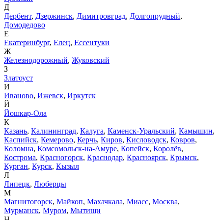
Д
Дербент
,
Дзержинск
,
Димитровград
,
Долгопрудный
,
Домодедово
Е
Екатеринбург
,
Елец
,
Ессентуки
Ж
Железнодорожный
,
Жуковский
З
Златоуст
И
Иваново
,
Ижевск
,
Иркутск
Й
Йошкар-Ола
К
Казань
,
Калининград
,
Калуга
,
Каменск-Уральский
,
Камышин
,
Каспийск
,
Кемерово
,
Керчь
,
Киров
,
Кисловодск
,
Ковров
,
Коломна
,
Комсомольск-на-Амуре
,
Копейск
,
Королёв
,
Кострома
,
Красногорск
,
Краснодар
,
Красноярск
,
Крымск
,
Курган
,
Курск
,
Кызыл
Л
Липецк
,
Люберцы
М
Магнитогорск
,
Майкоп
,
Махачкала
,
Миасс
,
Москва
,
Мурманск
,
Муром
,
Мытищи
Н