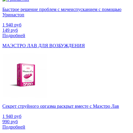
Быстрое решение проблем с мочеиспусканием с помощью
Уринастоп
1 940
руб
149
руб
Подробней
МАЭСТРО ЛАВ ДЛЯ ВОЗБУЖДЕНИЯ
Секрет струйного оргазма раскрыт вместе с Маэстро Лав
1 940
руб
990
руб
Подробней