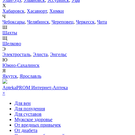
Улан-Удэ
,
Ульяновск
,
Уссурийск
,
Уфа
Х
Хабаровск
,
Хасавюрт
,
Химки
Ч
Чебоксары
,
Челябинск
,
Череповец
,
Черкесск
,
Чита
Ш
Шахты
Щ
Щелково
Э
Электросталь
,
Элиста
,
Энгельс
Ю
Южно-Сахалинск
Я
Якутск
,
Ярославль
AptekaPROM
Интернет-Аптека
×
Для вен
Для похудения
Для суставов
Мужское здоровье
От вредных привычек
От диабета