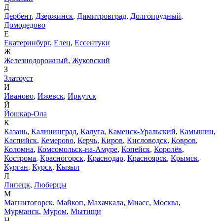
Д
Дербент
,
Дзержинск
,
Димитровград
,
Долгопрудный
,
Домодедово
Е
Екатеринбург
,
Елец
,
Ессентуки
Ж
Железнодорожный
,
Жуковский
З
Златоуст
И
Иваново
,
Ижевск
,
Иркутск
Й
Йошкар-Ола
К
Казань
,
Калининград
,
Калуга
,
Каменск-Уральский
,
Камышин
,
Каспийск
,
Кемерово
,
Керчь
,
Киров
,
Кисловодск
,
Ковров
,
Коломна
,
Комсомольск-на-Амуре
,
Копейск
,
Королёв
,
Кострома
,
Красногорск
,
Краснодар
,
Красноярск
,
Крымск
,
Курган
,
Курск
,
Кызыл
Л
Липецк
,
Люберцы
М
Магнитогорск
,
Майкоп
,
Махачкала
,
Миасс
,
Москва
,
Мурманск
,
Муром
,
Мытищи
Н