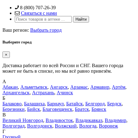
Skip
8 (800) 707-26-39
to
Связаться с нами
content
Ваш регион:
Выбрать город
Выберите город
×
Доставка работает по всей России и СНГ. Вашего города
может не быть в списке, но мы всё равно привезём.
А
Абакан
,
Альметьевск
,
Ангарск
,
Арзамас
,
Армавир
,
Артём
,
Архангельск
,
Астрахань
,
Ачинск
Б
Балаково
,
Балашиха
,
Барнаул
,
Батайск
,
Белгород
,
Бердск
,
Березники
,
Бийск
,
Благовещенск
,
Братск
,
Брянск
В
Великий Новгород
,
Владивосток
,
Владикавказ
,
Владимир
,
Волгоград
,
Волгодонск
,
Волжский
,
Вологда
,
Воронеж
Г
Грозный