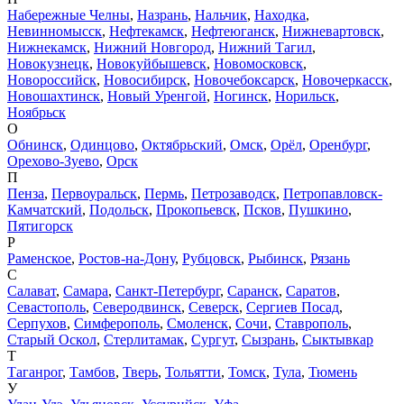
Набережные Челны
,
Назрань
,
Нальчик
,
Находка
,
Невинномысск
,
Нефтекамск
,
Нефтеюганск
,
Нижневартовск
,
Нижнекамск
,
Нижний Новгород
,
Нижний Тагил
,
Новокузнецк
,
Новокуйбышевск
,
Новомосковск
,
Новороссийск
,
Новосибирск
,
Новочебоксарск
,
Новочеркасск
,
Новошахтинск
,
Новый Уренгой
,
Ногинск
,
Норильск
,
Ноябрьск
О
Обнинск
,
Одинцово
,
Октябрьский
,
Омск
,
Орёл
,
Оренбург
,
Орехово-Зуево
,
Орск
П
Пенза
,
Первоуральск
,
Пермь
,
Петрозаводск
,
Петропавловск-
Камчатский
,
Подольск
,
Прокопьевск
,
Псков
,
Пушкино
,
Пятигорск
Р
Раменское
,
Ростов-на-Дону
,
Рубцовск
,
Рыбинск
,
Рязань
С
Салават
,
Самара
,
Санкт-Петербург
,
Саранск
,
Саратов
,
Севастополь
,
Северодвинск
,
Северск
,
Сергиев Посад
,
Серпухов
,
Симферополь
,
Смоленск
,
Сочи
,
Ставрополь
,
Старый Оскол
,
Стерлитамак
,
Сургут
,
Сызрань
,
Сыктывкар
Т
Таганрог
,
Тамбов
,
Тверь
,
Тольятти
,
Томск
,
Тула
,
Тюмень
У