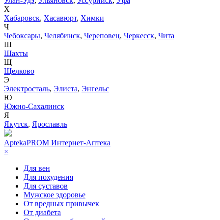
Улан-Удэ
,
Ульяновск
,
Уссурийск
,
Уфа
Х
Хабаровск
,
Хасавюрт
,
Химки
Ч
Чебоксары
,
Челябинск
,
Череповец
,
Черкесск
,
Чита
Ш
Шахты
Щ
Щелково
Э
Электросталь
,
Элиста
,
Энгельс
Ю
Южно-Сахалинск
Я
Якутск
,
Ярославль
AptekaPROM
Интернет-Аптека
×
Для вен
Для похудения
Для суставов
Мужское здоровье
От вредных привычек
От диабета