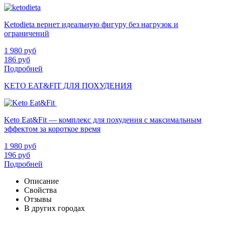
Ketodieta вернет идеальную фигуру без нагрузок и
ограничений
1 980
руб
186
руб
Подробней
KETO EAT&FIT ДЛЯ ПОХУДЕНИЯ
Keto Eat&Fit — комплекс для похудения с максимальным
эффектом за короткое время
1 980
руб
196
руб
Подробней
Описание
Свойства
Отзывы
В других городах