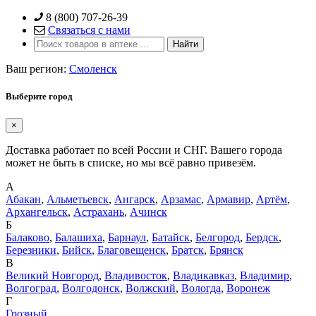
Skip
8 (800) 707-26-39
to
Связаться с нами
content
Ваш регион:
Смоленск
Выберите город
×
Доставка работает по всей России и СНГ. Вашего города
может не быть в списке, но мы всё равно привезём.
А
Абакан
,
Альметьевск
,
Ангарск
,
Арзамас
,
Армавир
,
Артём
,
Архангельск
,
Астрахань
,
Ачинск
Б
Балаково
,
Балашиха
,
Барнаул
,
Батайск
,
Белгород
,
Бердск
,
Березники
,
Бийск
,
Благовещенск
,
Братск
,
Брянск
В
Великий Новгород
,
Владивосток
,
Владикавказ
,
Владимир
,
Волгоград
,
Волгодонск
,
Волжский
,
Вологда
,
Воронеж
Г
Грозный