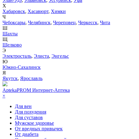
Улан-Удэ
,
Ульяновск
,
Уссурийск
,
Уфа
Х
Хабаровск
,
Хасавюрт
,
Химки
Ч
Чебоксары
,
Челябинск
,
Череповец
,
Черкесск
,
Чита
Ш
Шахты
Щ
Щелково
Э
Электросталь
,
Элиста
,
Энгельс
Ю
Южно-Сахалинск
Я
Якутск
,
Ярославль
AptekaPROM
Интернет-Аптека
×
Для вен
Для похудения
Для суставов
Мужское здоровье
От вредных привычек
От диабета