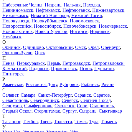
Набережные Челны
,
Назрань
,
Нальчик
,
Находка
,
Невинномысск
,
Нефтекамск
,
Нефтеюганск
,
Нижневартовск
,
Нижнекамск
,
Нижний Новгород
,
Нижний Тагил
,
Новокузнецк
,
Новокуйбышевск
,
Новомосковск
,
Новороссийск
,
Новосибирск
,
Новочебоксарск
,
Новочеркасск
,
Новошахтинск
,
Новый Уренгой
,
Ногинск
,
Норильск
,
Ноябрьск
О
Обнинск
,
Одинцово
,
Октябрьский
,
Омск
,
Орёл
,
Оренбург
,
Орехово-Зуево
,
Орск
П
Пенза
,
Первоуральск
,
Пермь
,
Петрозаводск
,
Петропавловск-
Камчатский
,
Подольск
,
Прокопьевск
,
Псков
,
Пушкино
,
Пятигорск
Р
Раменское
,
Ростов-на-Дону
,
Рубцовск
,
Рыбинск
,
Рязань
С
Салават
,
Самара
,
Санкт-Петербург
,
Саранск
,
Саратов
,
Севастополь
,
Северодвинск
,
Северск
,
Сергиев Посад
,
Серпухов
,
Симферополь
,
Смоленск
,
Сочи
,
Ставрополь
,
Старый Оскол
,
Стерлитамак
,
Сургут
,
Сызрань
,
Сыктывкар
Т
Таганрог
,
Тамбов
,
Тверь
,
Тольятти
,
Томск
,
Тула
,
Тюмень
У