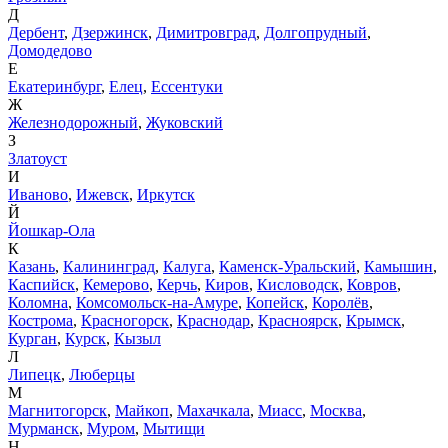
Д
Дербент
,
Дзержинск
,
Димитровград
,
Долгопрудный
,
Домодедово
Е
Екатеринбург
,
Елец
,
Ессентуки
Ж
Железнодорожный
,
Жуковский
З
Златоуст
И
Иваново
,
Ижевск
,
Иркутск
Й
Йошкар-Ола
К
Казань
,
Калининград
,
Калуга
,
Каменск-Уральский
,
Камышин
,
Каспийск
,
Кемерово
,
Керчь
,
Киров
,
Кисловодск
,
Ковров
,
Коломна
,
Комсомольск-на-Амуре
,
Копейск
,
Королёв
,
Кострома
,
Красногорск
,
Краснодар
,
Красноярск
,
Крымск
,
Курган
,
Курск
,
Кызыл
Л
Липецк
,
Люберцы
М
Магнитогорск
,
Майкоп
,
Махачкала
,
Миасс
,
Москва
,
Мурманск
,
Муром
,
Мытищи
Н