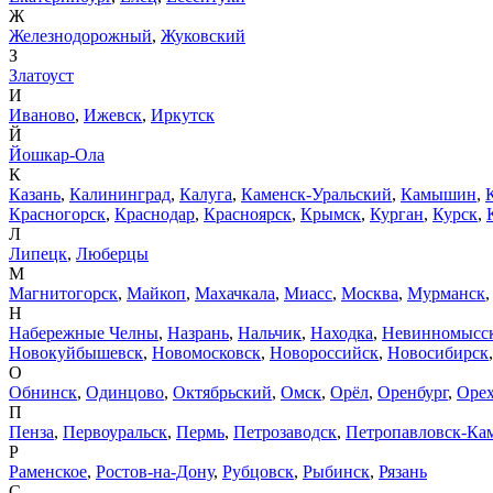
Ж
Железнодорожный
,
Жуковский
З
Златоуст
И
Иваново
,
Ижевск
,
Иркутск
Й
Йошкар-Ола
К
Казань
,
Калининград
,
Калуга
,
Каменск-Уральский
,
Камышин
,
Красногорск
,
Краснодар
,
Красноярск
,
Крымск
,
Курган
,
Курск
,
Л
Липецк
,
Люберцы
М
Магнитогорск
,
Майкоп
,
Махачкала
,
Миасс
,
Москва
,
Мурманск
Н
Набережные Челны
,
Назрань
,
Нальчик
,
Находка
,
Невинномысс
Новокуйбышевск
,
Новомосковск
,
Новороссийск
,
Новосибирск
О
Обнинск
,
Одинцово
,
Октябрьский
,
Омск
,
Орёл
,
Оренбург
,
Орех
П
Пенза
,
Первоуральск
,
Пермь
,
Петрозаводск
,
Петропавловск-Ка
Р
Раменское
,
Ростов-на-Дону
,
Рубцовск
,
Рыбинск
,
Рязань
С