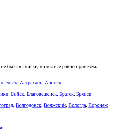
не быть в списке, но мы всё равно привезём.
нгельск
,
Астрахань
,
Ачинск
ники
,
Бийск
,
Благовещенск
,
Братск
,
Брянск
гоград
,
Волгодонск
,
Волжский
,
Вологда
,
Воронеж
во