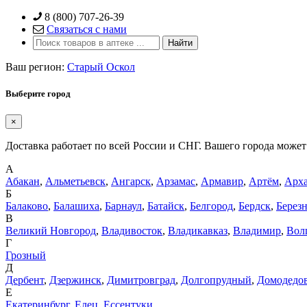
Skip
8 (800) 707-26-39
to
Связаться с нами
content
Ваш регион:
Старый Оскол
Выберите город
×
Доставка работает по всей России и СНГ. Вашего города может 
А
Абакан
,
Альметьевск
,
Ангарск
,
Арзамас
,
Армавир
,
Артём
,
Арха
Б
Балаково
,
Балашиха
,
Барнаул
,
Батайск
,
Белгород
,
Бердск
,
Берез
В
Великий Новгород
,
Владивосток
,
Владикавказ
,
Владимир
,
Вол
Г
Грозный
Д
Дербент
,
Дзержинск
,
Димитровград
,
Долгопрудный
,
Домодедо
Е
Екатеринбург
,
Елец
,
Ессентуки