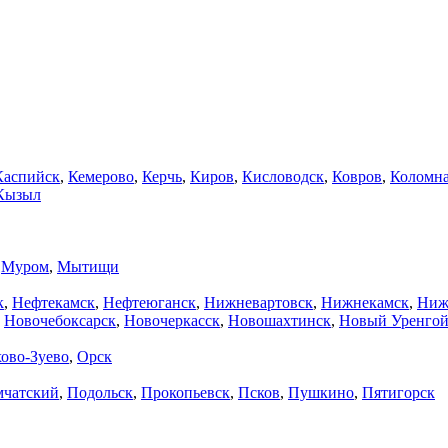
Каспийск
,
Кемерово
,
Керчь
,
Киров
,
Кисловодск
,
Ковров
,
Коломн
Кызыл
,
Муром
,
Мытищи
к
,
Нефтекамск
,
Нефтеюганск
,
Нижневартовск
,
Нижнекамск
,
Ниж
,
Новочебоксарск
,
Новочеркасск
,
Новошахтинск
,
Новый Уренго
ово-Зуево
,
Орск
мчатский
,
Подольск
,
Прокопьевск
,
Псков
,
Пушкино
,
Пятигорск