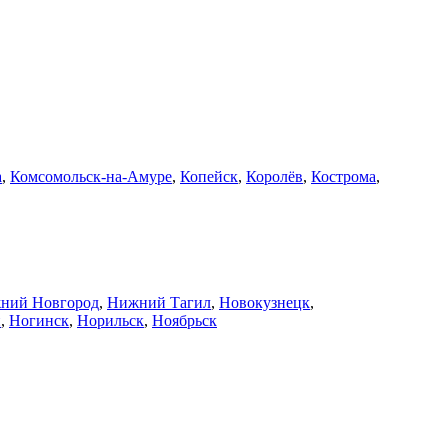
а
,
Комсомольск-на-Амуре
,
Копейск
,
Королёв
,
Кострома
,
ний Новгород
,
Нижний Тагил
,
Новокузнецк
,
й
,
Ногинск
,
Норильск
,
Ноябрьск