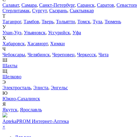
Салават
,
Самара
,
Санкт-Петербург
,
Саранск
,
Саратов
,
Севастоп
Стерлитамак
,
Сургут
,
Сызрань
,
Сыктывкар
Т
Таганрог
,
Тамбов
,
Тверь
,
Тольятти
,
Томск
,
Тула
,
Тюмень
У
Улан-Удэ
,
Ульяновск
,
Уссурийск
,
Уфа
Х
Хабаровск
,
Хасавюрт
,
Химки
Ч
Чебоксары
,
Челябинск
,
Череповец
,
Черкесск
,
Чита
Ш
Шахты
Щ
Щелково
Э
Электросталь
,
Элиста
,
Энгельс
Ю
Южно-Сахалинск
Я
Якутск
,
Ярославль
AptekaPROM
Интернет-Аптека
×