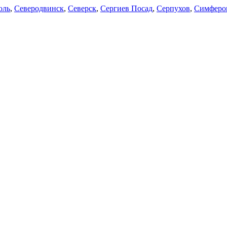
оль
,
Северодвинск
,
Северск
,
Сергиев Посад
,
Серпухов
,
Симферо