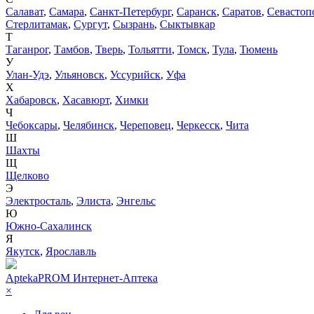
Салават
,
Самара
,
Санкт-Петербург
,
Саранск
,
Саратов
,
Севастоп
Стерлитамак
,
Сургут
,
Сызрань
,
Сыктывкар
Т
Таганрог
,
Тамбов
,
Тверь
,
Тольятти
,
Томск
,
Тула
,
Тюмень
У
Улан-Удэ
,
Ульяновск
,
Уссурийск
,
Уфа
Х
Хабаровск
,
Хасавюрт
,
Химки
Ч
Чебоксары
,
Челябинск
,
Череповец
,
Черкесск
,
Чита
Ш
Шахты
Щ
Щелково
Э
Электросталь
,
Элиста
,
Энгельс
Ю
Южно-Сахалинск
Я
Якутск
,
Ярославль
AptekaPROM
Интернет-Аптека
×