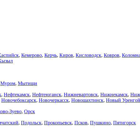
Каспийск
,
Кемерово
,
Керчь
,
Киров
,
Кисловодск
,
Ковров
,
Коломн
Кызыл
,
Муром
,
Мытищи
к
,
Нефтекамск
,
Нефтеюганск
,
Нижневартовск
,
Нижнекамск
,
Ниж
,
Новочебоксарск
,
Новочеркасск
,
Новошахтинск
,
Новый Уренго
ово-Зуево
,
Орск
мчатский
,
Подольск
,
Прокопьевск
,
Псков
,
Пушкино
,
Пятигорск