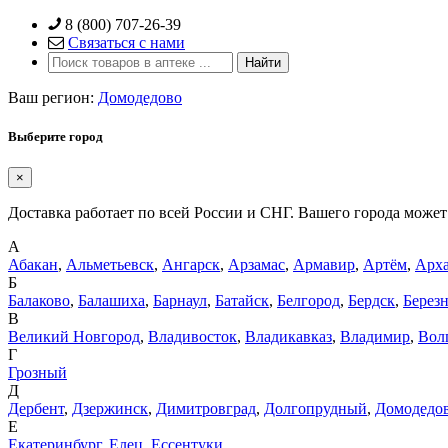
Skip
8 (800) 707-26-39
to
Связаться с нами
content
Ваш регион:
Домодедово
Выберите город
×
Доставка работает по всей России и СНГ. Вашего города может 
А
Абакан
,
Альметьевск
,
Ангарск
,
Арзамас
,
Армавир
,
Артём
,
Арха
Б
Балаково
,
Балашиха
,
Барнаул
,
Батайск
,
Белгород
,
Бердск
,
Берез
В
Великий Новгород
,
Владивосток
,
Владикавказ
,
Владимир
,
Вол
Г
Грозный
Д
Дербент
,
Дзержинск
,
Димитровград
,
Долгопрудный
,
Домодедо
Е
Екатеринбург
,
Елец
,
Ессентуки