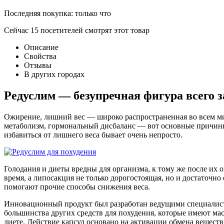
Последняя покупка:
только что
Сейчас
15
посетителей
смотрят
этот товар
Описание
Свойства
Отзывы
В других городах
Редуслим — безупречная фигура всего з
Ожирение, лишний вес — широко распространенная во всем мир
метаболизм, гормональный дисбаланс — вот основные причины
избавиться от лишнего веса бывает очень непросто.
Голодания и диеты вредны для организма, к тому же после их 
время, а липосакция не только дорогостоящая, но и достаточно
помогают прочие способы снижения веса.
Инновационный продукт был разработан ведущими специалиста
большинства других средств для похудения, которые имеют ма
диете. Действие капсул основано на активации обмена вещест