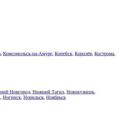
а
,
Комсомольск-на-Амуре
,
Копейск
,
Королёв
,
Кострома
,
ний Новгород
,
Нижний Тагил
,
Новокузнецк
,
й
,
Ногинск
,
Норильск
,
Ноябрьск