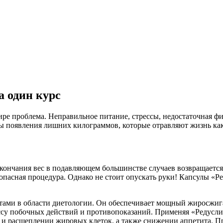
а один курс
е проблема. Неправильное питание, стрессы, недостаточная фи
 появления лишних килограммов, которые отравляют жизнь как 
окончания вес в подавляющем большинстве случаев возвращается.
 опасная процедура. Однако не стоит опускать руки! Капсулы «Р
ми в области диетологии. Он обеспечивает мощный жиросжигаю
ссу побочных действий и противопоказаний. Применяя «Редуслим
в и расщеплении жировых клеток, а также снижении аппетита. П