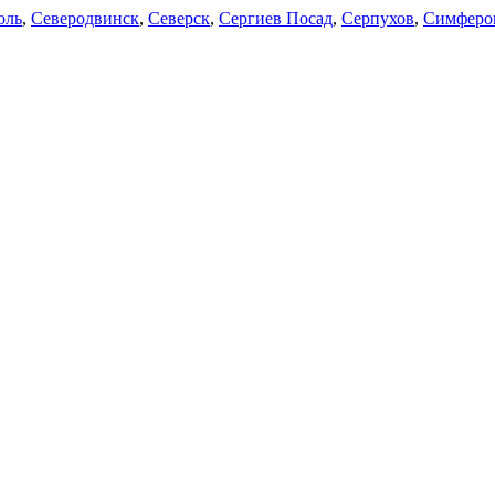
оль
,
Северодвинск
,
Северск
,
Сергиев Посад
,
Серпухов
,
Симферо