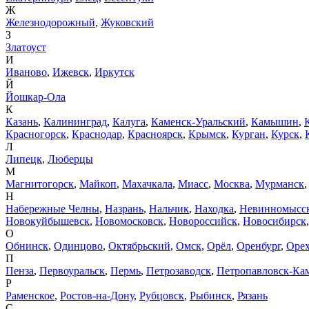
Ж
Железнодорожный
,
Жуковский
З
Златоуст
И
Иваново
,
Ижевск
,
Иркутск
Й
Йошкар-Ола
К
Казань
,
Калининград
,
Калуга
,
Каменск-Уральский
,
Камышин
,
Красногорск
,
Краснодар
,
Красноярск
,
Крымск
,
Курган
,
Курск
,
Л
Липецк
,
Люберцы
М
Магнитогорск
,
Майкоп
,
Махачкала
,
Миасс
,
Москва
,
Мурманск
Н
Набережные Челны
,
Назрань
,
Нальчик
,
Находка
,
Невинномысс
Новокуйбышевск
,
Новомосковск
,
Новороссийск
,
Новосибирск
О
Обнинск
,
Одинцово
,
Октябрьский
,
Омск
,
Орёл
,
Оренбург
,
Орех
П
Пенза
,
Первоуральск
,
Пермь
,
Петрозаводск
,
Петропавловск-Ка
Р
Раменское
,
Ростов-на-Дону
,
Рубцовск
,
Рыбинск
,
Рязань
С