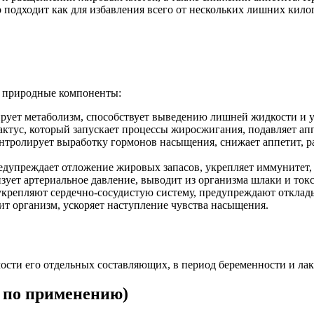
 подходит как для избавления всего от нескольких лишних кило
е природные компоненты:
ирует метаболизм, способствует выведению лишней жидкости и
тус, который запускает процессы жиросжигания, подавляет аппе
нтролирует выработку гормонов насыщения, снижает аппетит, р
дупреждает отложение жировых запасов, укрепляет иммунитет,
ует артериальное давление, выводит из организма шлаки и ток
 укрепляют сердечно-сосудистую систему, предупреждают отклад
т организм, ускоряет наступление чувства насыщения.
сти его отдельных составляющих, в период беременности и лакт
 по применению)