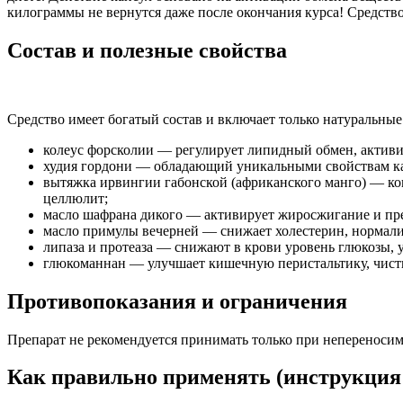
килограммы не вернутся даже после окончания курса! Средство
Состав и полезные свойства
Средство имеет богатый состав и включает только натуральны
колеус форсколии — регулирует липидный обмен, актив
худия гордони — обладающий уникальными свойствам как
вытяжка ирвингии габонской (африканского манго) — ко
целлюлит;
масло шафрана дикого — активирует жиросжигание и пре
масло примулы вечерней — снижает холестерин, нормализ
липаза и протеаза — снижают в крови уровень глюкозы,
глюкоманнан — улучшает кишечную перистальтику, чисти
Противопоказания и ограничения
Препарат не рекомендуется принимать только при непереносимо
Как правильно применять (инструкция