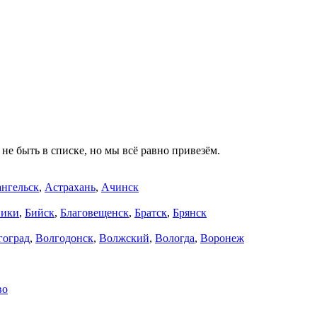
не быть в списке, но мы всё равно привезём.
нгельск
,
Астрахань
,
Ачинск
ники
,
Бийск
,
Благовещенск
,
Братск
,
Брянск
гоград
,
Волгодонск
,
Волжский
,
Вологда
,
Воронеж
во