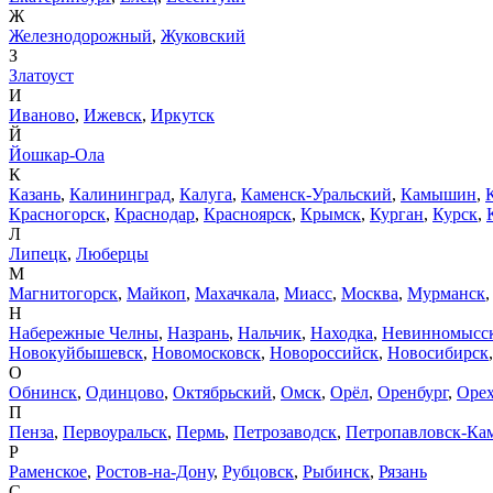
Ж
Железнодорожный
,
Жуковский
З
Златоуст
И
Иваново
,
Ижевск
,
Иркутск
Й
Йошкар-Ола
К
Казань
,
Калининград
,
Калуга
,
Каменск-Уральский
,
Камышин
,
Красногорск
,
Краснодар
,
Красноярск
,
Крымск
,
Курган
,
Курск
,
Л
Липецк
,
Люберцы
М
Магнитогорск
,
Майкоп
,
Махачкала
,
Миасс
,
Москва
,
Мурманск
Н
Набережные Челны
,
Назрань
,
Нальчик
,
Находка
,
Невинномысс
Новокуйбышевск
,
Новомосковск
,
Новороссийск
,
Новосибирск
О
Обнинск
,
Одинцово
,
Октябрьский
,
Омск
,
Орёл
,
Оренбург
,
Орех
П
Пенза
,
Первоуральск
,
Пермь
,
Петрозаводск
,
Петропавловск-Ка
Р
Раменское
,
Ростов-на-Дону
,
Рубцовск
,
Рыбинск
,
Рязань
С