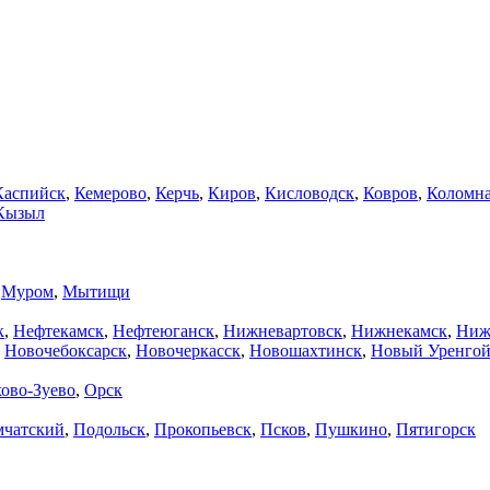
Каспийск
,
Кемерово
,
Керчь
,
Киров
,
Кисловодск
,
Ковров
,
Коломн
Кызыл
,
Муром
,
Мытищи
к
,
Нефтекамск
,
Нефтеюганск
,
Нижневартовск
,
Нижнекамск
,
Ниж
,
Новочебоксарск
,
Новочеркасск
,
Новошахтинск
,
Новый Уренго
ово-Зуево
,
Орск
мчатский
,
Подольск
,
Прокопьевск
,
Псков
,
Пушкино
,
Пятигорск