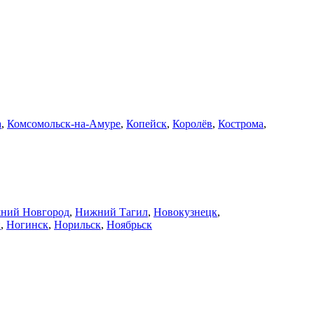
а
,
Комсомольск-на-Амуре
,
Копейск
,
Королёв
,
Кострома
,
ний Новгород
,
Нижний Тагил
,
Новокузнецк
,
й
,
Ногинск
,
Норильск
,
Ноябрьск