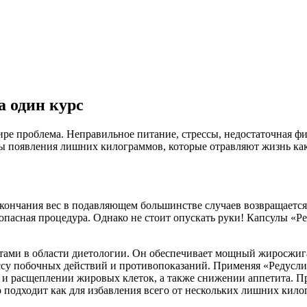
а один курс
е проблема. Неправильное питание, стрессы, недостаточная фи
 появления лишних килограммов, которые отравляют жизнь как 
окончания вес в подавляющем большинстве случаев возвращается.
 опасная процедура. Однако не стоит опускать руки! Капсулы «Р
ми в области диетологии. Он обеспечивает мощный жиросжигаю
ссу побочных действий и противопоказаний. Применяя «Редуслим
в и расщеплении жировых клеток, а также снижении аппетита. П
 подходит как для избавления всего от нескольких лишних кило