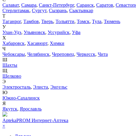
Салават
,
Самара
,
Санкт-Петербург
,
Саранск
,
Саратов
,
Севастоп
Стерлитамак
,
Сургут
,
Сызрань
,
Сыктывкар
Т
Таганрог
,
Тамбов
,
Тверь
,
Тольятти
,
Томск
,
Тула
,
Тюмень
У
Улан-Удэ
,
Ульяновск
,
Уссурийск
,
Уфа
Х
Хабаровск
,
Хасавюрт
,
Химки
Ч
Чебоксары
,
Челябинск
,
Череповец
,
Черкесск
,
Чита
Ш
Шахты
Щ
Щелково
Э
Электросталь
,
Элиста
,
Энгельс
Ю
Южно-Сахалинск
Я
Якутск
,
Ярославль
AptekaPROM
Интернет-Аптека
×