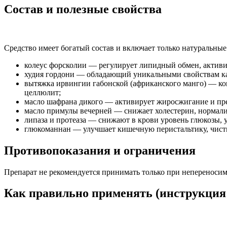
Состав и полезные свойства
Средство имеет богатый состав и включает только натуральны
колеус форсколии — регулирует липидный обмен, актив
худия гордони — обладающий уникальными свойствам как
вытяжка ирвингии габонской (африканского манго) — ко
целлюлит;
масло шафрана дикого — активирует жиросжигание и пре
масло примулы вечерней — снижает холестерин, нормализ
липаза и протеаза — снижают в крови уровень глюкозы,
глюкоманнан — улучшает кишечную перистальтику, чисти
Противопоказания и ограничения
Препарат не рекомендуется принимать только при непереносимо
Как правильно применять (инструкция