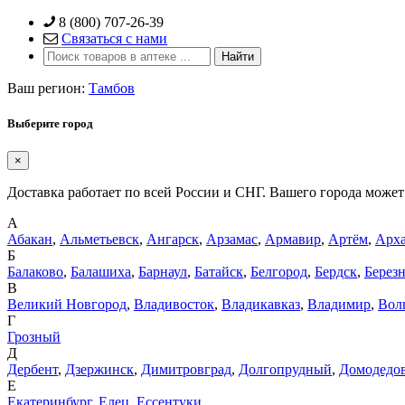
Skip
8 (800) 707-26-39
to
Связаться с нами
content
Ваш регион:
Тамбов
Выберите город
×
Доставка работает по всей России и СНГ. Вашего города может 
А
Абакан
,
Альметьевск
,
Ангарск
,
Арзамас
,
Армавир
,
Артём
,
Арха
Б
Балаково
,
Балашиха
,
Барнаул
,
Батайск
,
Белгород
,
Бердск
,
Берез
В
Великий Новгород
,
Владивосток
,
Владикавказ
,
Владимир
,
Вол
Г
Грозный
Д
Дербент
,
Дзержинск
,
Димитровград
,
Долгопрудный
,
Домодедо
Е
Екатеринбург
,
Елец
,
Ессентуки