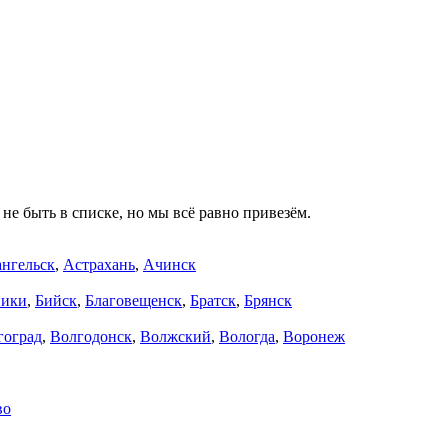
не быть в списке, но мы всё равно привезём.
нгельск
,
Астрахань
,
Ачинск
ники
,
Бийск
,
Благовещенск
,
Братск
,
Брянск
гоград
,
Волгодонск
,
Волжский
,
Вологда
,
Воронеж
во