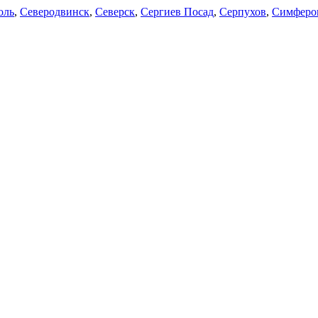
оль
,
Северодвинск
,
Северск
,
Сергиев Посад
,
Серпухов
,
Симферо