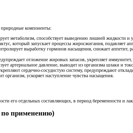
е природные компоненты:
ирует метаболизм, способствует выведению лишней жидкости и
тус, который запускает процессы жиросжигания, подавляет аппе
нтролирует выработку гормонов насыщения, снижает аппетит, р
дупреждает отложение жировых запасов, укрепляет иммунитет,
ует артериальное давление, выводит из организма шлаки и ток
 укрепляют сердечно-сосудистую систему, предупреждают отклад
т организм, ускоряет наступление чувства насыщения.
сти его отдельных составляющих, в период беременности и лакт
 по применению)