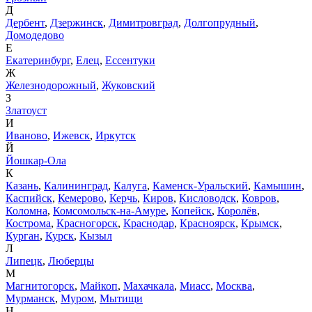
Д
Дербент
,
Дзержинск
,
Димитровград
,
Долгопрудный
,
Домодедово
Е
Екатеринбург
,
Елец
,
Ессентуки
Ж
Железнодорожный
,
Жуковский
З
Златоуст
И
Иваново
,
Ижевск
,
Иркутск
Й
Йошкар-Ола
К
Казань
,
Калининград
,
Калуга
,
Каменск-Уральский
,
Камышин
,
Каспийск
,
Кемерово
,
Керчь
,
Киров
,
Кисловодск
,
Ковров
,
Коломна
,
Комсомольск-на-Амуре
,
Копейск
,
Королёв
,
Кострома
,
Красногорск
,
Краснодар
,
Красноярск
,
Крымск
,
Курган
,
Курск
,
Кызыл
Л
Липецк
,
Люберцы
М
Магнитогорск
,
Майкоп
,
Махачкала
,
Миасс
,
Москва
,
Мурманск
,
Муром
,
Мытищи
Н