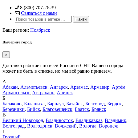
Skip
8 (800) 707-26-39
to
Связаться с нами
content
Ваш регион:
Ноябрьск
Выберите город
×
Доставка работает по всей России и СНГ. Вашего города
может не быть в списке, но мы всё равно привезём.
А
Абакан
,
Альметьевск
,
Ангарск
,
Арзамас
,
Армавир
,
Артём
,
Архангельск
,
Астрахань
,
Ачинск
Б
Балаково
,
Балашиха
,
Барнаул
,
Батайск
,
Белгород
,
Бердск
,
Березники
,
Бийск
,
Благовещенск
,
Братск
,
Брянск
В
Великий Новгород
,
Владивосток
,
Владикавказ
,
Владимир
,
Волгоград
,
Волгодонск
,
Волжский
,
Вологда
,
Воронеж
Г
Грозный