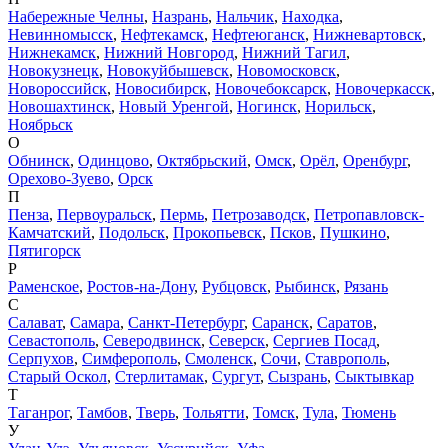
Набережные Челны
,
Назрань
,
Нальчик
,
Находка
,
Невинномысск
,
Нефтекамск
,
Нефтеюганск
,
Нижневартовск
,
Нижнекамск
,
Нижний Новгород
,
Нижний Тагил
,
Новокузнецк
,
Новокуйбышевск
,
Новомосковск
,
Новороссийск
,
Новосибирск
,
Новочебоксарск
,
Новочеркасск
,
Новошахтинск
,
Новый Уренгой
,
Ногинск
,
Норильск
,
Ноябрьск
О
Обнинск
,
Одинцово
,
Октябрьский
,
Омск
,
Орёл
,
Оренбург
,
Орехово-Зуево
,
Орск
П
Пенза
,
Первоуральск
,
Пермь
,
Петрозаводск
,
Петропавловск-
Камчатский
,
Подольск
,
Прокопьевск
,
Псков
,
Пушкино
,
Пятигорск
Р
Раменское
,
Ростов-на-Дону
,
Рубцовск
,
Рыбинск
,
Рязань
С
Салават
,
Самара
,
Санкт-Петербург
,
Саранск
,
Саратов
,
Севастополь
,
Северодвинск
,
Северск
,
Сергиев Посад
,
Серпухов
,
Симферополь
,
Смоленск
,
Сочи
,
Ставрополь
,
Старый Оскол
,
Стерлитамак
,
Сургут
,
Сызрань
,
Сыктывкар
Т
Таганрог
,
Тамбов
,
Тверь
,
Тольятти
,
Томск
,
Тула
,
Тюмень
У