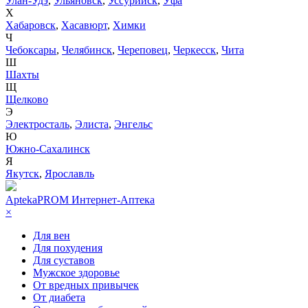
Улан-Удэ
,
Ульяновск
,
Уссурийск
,
Уфа
Х
Хабаровск
,
Хасавюрт
,
Химки
Ч
Чебоксары
,
Челябинск
,
Череповец
,
Черкесск
,
Чита
Ш
Шахты
Щ
Щелково
Э
Электросталь
,
Элиста
,
Энгельс
Ю
Южно-Сахалинск
Я
Якутск
,
Ярославль
AptekaPROM
Интернет-Аптека
×
Для вен
Для похудения
Для суставов
Мужское здоровье
От вредных привычек
От диабета