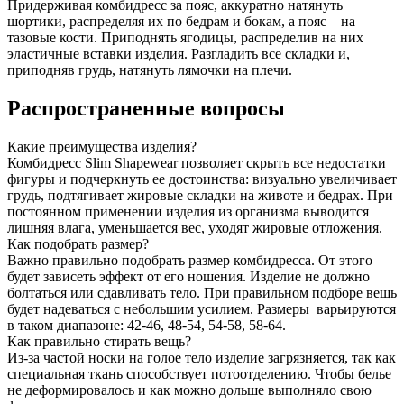
Придерживая комбидресс за пояс, аккуратно натянуть
шортики, распределяя их по бедрам и бокам, а пояс – на
тазовые кости. Приподнять ягодицы, распределив на них
эластичные вставки изделия. Разгладить все складки и,
приподняв грудь, натянуть лямочки на плечи.
Распространенные вопросы
Какие преимущества изделия?
Комбидресс Slim Shapewear позволяет скрыть все недостатки
фигуры и подчеркнуть ее достоинства: визуально увеличивает
грудь, подтягивает жировые складки на животе и бедрах. При
постоянном применении изделия из организма выводится
лишняя влага, уменьшается вес, уходят жировые отложения.
Как подобрать размер?
Важно правильно подобрать размер комбидресса. От этого
будет зависеть эффект от его ношения. Изделие не должно
болтаться или сдавливать тело. При правильном подборе вещь
будет надеваться с небольшим усилием. Размеры варьируются
в таком диапазоне: 42-46, 48-54, 54-58, 58-64.
Как правильно стирать вещь?
Из-за частой носки на голое тело изделие загрязняется, так как
специальная ткань способствует потоотделению. Чтобы белье
не деформировалось и как можно дольше выполняло свою