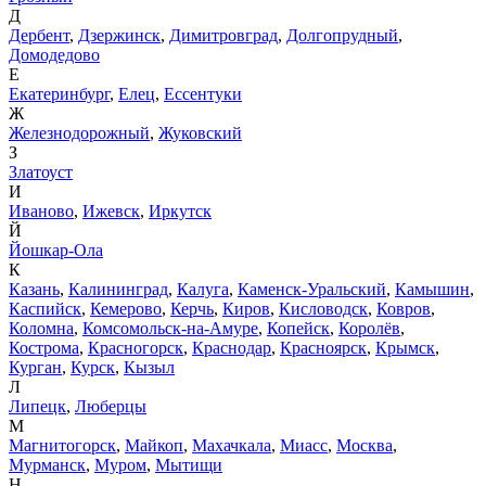
Д
Дербент
,
Дзержинск
,
Димитровград
,
Долгопрудный
,
Домодедово
Е
Екатеринбург
,
Елец
,
Ессентуки
Ж
Железнодорожный
,
Жуковский
З
Златоуст
И
Иваново
,
Ижевск
,
Иркутск
Й
Йошкар-Ола
К
Казань
,
Калининград
,
Калуга
,
Каменск-Уральский
,
Камышин
,
Каспийск
,
Кемерово
,
Керчь
,
Киров
,
Кисловодск
,
Ковров
,
Коломна
,
Комсомольск-на-Амуре
,
Копейск
,
Королёв
,
Кострома
,
Красногорск
,
Краснодар
,
Красноярск
,
Крымск
,
Курган
,
Курск
,
Кызыл
Л
Липецк
,
Люберцы
М
Магнитогорск
,
Майкоп
,
Махачкала
,
Миасс
,
Москва
,
Мурманск
,
Муром
,
Мытищи
Н