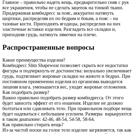
Главное – правильно надеть вещь, предварительно сняв с рук
все украшения, чтобы не сделать зацепок на тонкой ткани.
Придерживая комбидресс за пояс, аккуратно натянуть
шортики, распределяя их по бедрам и бокам, а пояс – на
тазовые кости. Приподнять ягодицы, распределив на них
эластичные вставки изделия. Разгладить все складки и,
приподняв грудь, натянуть лямочки на плечи.
Распространенные вопросы
Какие преимущества изделия?
Комбидресс Slim Shapewear позволяет скрыть все недостатки
фигуры и подчеркнуть ее достоинства: визуально увеличивает
грудь, подтягивает жировые складки на животе и бедрах. При
постоянном применении изделия из организма выводится
лишняя влага, уменьшается вес, уходят жировые отложения.
Как подобрать размер?
Важно правильно подобрать размер комбидресса. От этого
будет зависеть эффект от его ношения. Изделие не должно
болтаться или сдавливать тело. При правильном подборе вещь
будет надеваться с небольшим усилием. Размеры варьируются
в таком диапазоне: 42-46, 48-54, 54-58, 58-64.
Как правильно стирать вещь?
Из-за частой носки на голое тело изделие загрязняется, так как