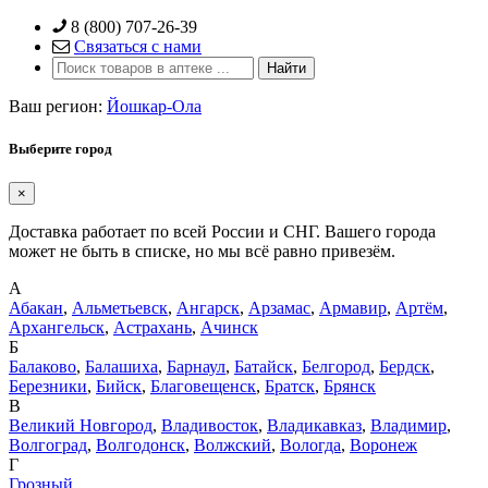
Skip
8 (800) 707-26-39
to
Связаться с нами
content
Ваш регион:
Йошкар-Ола
Выберите город
×
Доставка работает по всей России и СНГ. Вашего города
может не быть в списке, но мы всё равно привезём.
А
Абакан
,
Альметьевск
,
Ангарск
,
Арзамас
,
Армавир
,
Артём
,
Архангельск
,
Астрахань
,
Ачинск
Б
Балаково
,
Балашиха
,
Барнаул
,
Батайск
,
Белгород
,
Бердск
,
Березники
,
Бийск
,
Благовещенск
,
Братск
,
Брянск
В
Великий Новгород
,
Владивосток
,
Владикавказ
,
Владимир
,
Волгоград
,
Волгодонск
,
Волжский
,
Вологда
,
Воронеж
Г
Грозный