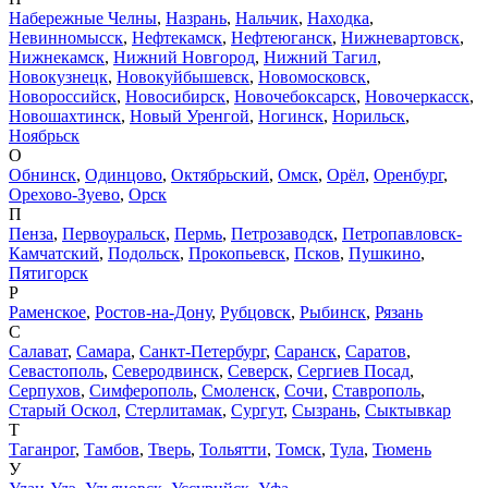
Набережные Челны
,
Назрань
,
Нальчик
,
Находка
,
Невинномысск
,
Нефтекамск
,
Нефтеюганск
,
Нижневартовск
,
Нижнекамск
,
Нижний Новгород
,
Нижний Тагил
,
Новокузнецк
,
Новокуйбышевск
,
Новомосковск
,
Новороссийск
,
Новосибирск
,
Новочебоксарск
,
Новочеркасск
,
Новошахтинск
,
Новый Уренгой
,
Ногинск
,
Норильск
,
Ноябрьск
О
Обнинск
,
Одинцово
,
Октябрьский
,
Омск
,
Орёл
,
Оренбург
,
Орехово-Зуево
,
Орск
П
Пенза
,
Первоуральск
,
Пермь
,
Петрозаводск
,
Петропавловск-
Камчатский
,
Подольск
,
Прокопьевск
,
Псков
,
Пушкино
,
Пятигорск
Р
Раменское
,
Ростов-на-Дону
,
Рубцовск
,
Рыбинск
,
Рязань
С
Салават
,
Самара
,
Санкт-Петербург
,
Саранск
,
Саратов
,
Севастополь
,
Северодвинск
,
Северск
,
Сергиев Посад
,
Серпухов
,
Симферополь
,
Смоленск
,
Сочи
,
Ставрополь
,
Старый Оскол
,
Стерлитамак
,
Сургут
,
Сызрань
,
Сыктывкар
Т
Таганрог
,
Тамбов
,
Тверь
,
Тольятти
,
Томск
,
Тула
,
Тюмень
У