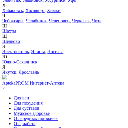
Улан-Удэ
,
Ульяновск
,
Уссурийск
,
Уфа
Х
Хабаровск
,
Хасавюрт
,
Химки
Ч
Чебоксары
,
Челябинск
,
Череповец
,
Черкесск
,
Чита
Ш
Шахты
Щ
Щелково
Э
Электросталь
,
Элиста
,
Энгельс
Ю
Южно-Сахалинск
Я
Якутск
,
Ярославль
AptekaPROM
Интернет-Аптека
×
Для вен
Для похудения
Для суставов
Мужское здоровье
От вредных привычек
От диабета