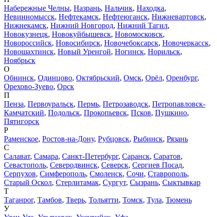
Набережные Челны
,
Назрань
,
Нальчик
,
Находка
,
Невинномысск
,
Нефтекамск
,
Нефтеюганск
,
Нижневартовск
,
Нижнекамск
,
Нижний Новгород
,
Нижний Тагил
,
Новокузнецк
,
Новокуйбышевск
,
Новомосковск
,
Новороссийск
,
Новосибирск
,
Новочебоксарск
,
Новочеркасск
,
Новошахтинск
,
Новый Уренгой
,
Ногинск
,
Норильск
,
Ноябрьск
О
Обнинск
,
Одинцово
,
Октябрьский
,
Омск
,
Орёл
,
Оренбург
,
Орехово-Зуево
,
Орск
П
Пенза
,
Первоуральск
,
Пермь
,
Петрозаводск
,
Петропавловск-
Камчатский
,
Подольск
,
Прокопьевск
,
Псков
,
Пушкино
,
Пятигорск
Р
Раменское
,
Ростов-на-Дону
,
Рубцовск
,
Рыбинск
,
Рязань
С
Салават
,
Самара
,
Санкт-Петербург
,
Саранск
,
Саратов
,
Севастополь
,
Северодвинск
,
Северск
,
Сергиев Посад
,
Серпухов
,
Симферополь
,
Смоленск
,
Сочи
,
Ставрополь
,
Старый Оскол
,
Стерлитамак
,
Сургут
,
Сызрань
,
Сыктывкар
Т
Таганрог
,
Тамбов
,
Тверь
,
Тольятти
,
Томск
,
Тула
,
Тюмень
У