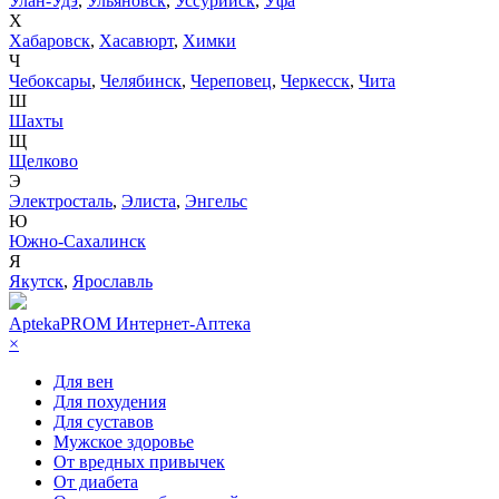
Улан-Удэ
,
Ульяновск
,
Уссурийск
,
Уфа
Х
Хабаровск
,
Хасавюрт
,
Химки
Ч
Чебоксары
,
Челябинск
,
Череповец
,
Черкесск
,
Чита
Ш
Шахты
Щ
Щелково
Э
Электросталь
,
Элиста
,
Энгельс
Ю
Южно-Сахалинск
Я
Якутск
,
Ярославль
AptekaPROM
Интернет-Аптека
×
Для вен
Для похудения
Для суставов
Мужское здоровье
От вредных привычек
От диабета