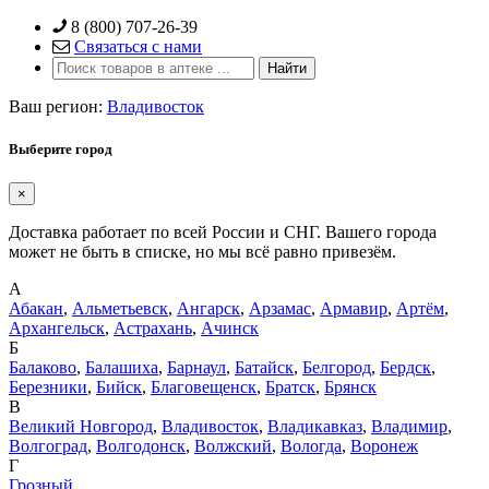
Skip
8 (800) 707-26-39
to
Связаться с нами
content
Ваш регион:
Владивосток
Выберите город
×
Доставка работает по всей России и СНГ. Вашего города
может не быть в списке, но мы всё равно привезём.
А
Абакан
,
Альметьевск
,
Ангарск
,
Арзамас
,
Армавир
,
Артём
,
Архангельск
,
Астрахань
,
Ачинск
Б
Балаково
,
Балашиха
,
Барнаул
,
Батайск
,
Белгород
,
Бердск
,
Березники
,
Бийск
,
Благовещенск
,
Братск
,
Брянск
В
Великий Новгород
,
Владивосток
,
Владикавказ
,
Владимир
,
Волгоград
,
Волгодонск
,
Волжский
,
Вологда
,
Воронеж
Г
Грозный