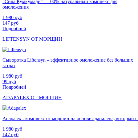
"Сила Кумкумади" – 100% натуральный комплекс для
омоложения
1 980
руб
147
руб
Подробней
LIFTENSYN ОТ МОРЩИН
Сыворотка Liftensyn – эффективное омоложение без больших
затрат
1 980
руб
99
руб
Подробней
ADAPALEX ОТ МОРЩИН
Adapalex - комплекс от морщин на основе адапалена, который
1 980
руб
147
руб