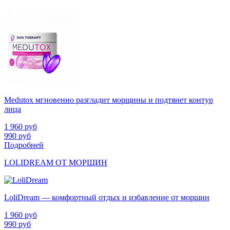
Medutox мгновенно разгладит морщины и подтянет контур
лица
1 960
руб
990
руб
Подробней
LOLIDREAM ОТ МОРЩИН
LoliDream — комфортный отдых и избавление от морщин
1 960
руб
990
руб