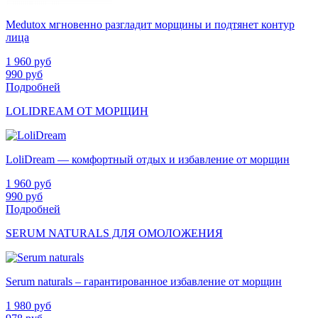
Medutox мгновенно разгладит морщины и подтянет контур
лица
1 960
руб
990
руб
Подробней
LOLIDREAM ОТ МОРЩИН
LoliDream — комфортный отдых и избавление от морщин
1 960
руб
990
руб
Подробней
SERUM NATURALS ДЛЯ ОМОЛОЖЕНИЯ
Serum naturals – гарантированное избавление от морщин
1 980
руб