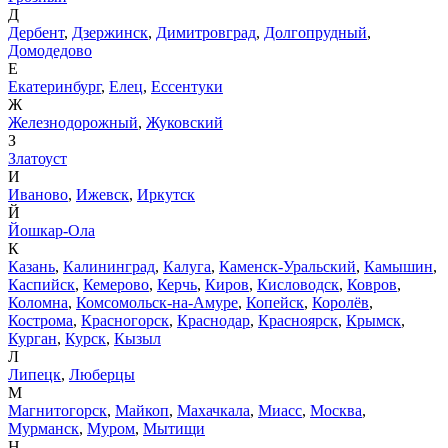
Д
Дербент
,
Дзержинск
,
Димитровград
,
Долгопрудный
,
Домодедово
Е
Екатеринбург
,
Елец
,
Ессентуки
Ж
Железнодорожный
,
Жуковский
З
Златоуст
И
Иваново
,
Ижевск
,
Иркутск
Й
Йошкар-Ола
К
Казань
,
Калининград
,
Калуга
,
Каменск-Уральский
,
Камышин
,
Каспийск
,
Кемерово
,
Керчь
,
Киров
,
Кисловодск
,
Ковров
,
Коломна
,
Комсомольск-на-Амуре
,
Копейск
,
Королёв
,
Кострома
,
Красногорск
,
Краснодар
,
Красноярск
,
Крымск
,
Курган
,
Курск
,
Кызыл
Л
Липецк
,
Люберцы
М
Магнитогорск
,
Майкоп
,
Махачкала
,
Миасс
,
Москва
,
Мурманск
,
Муром
,
Мытищи
Н