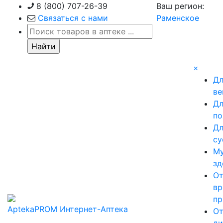
Skip
8 (800) 707-26-39
Ваш регион:
to
Связаться с нами
Раменское
content
×
Д
ве
Д
по
Д
су
М
зд
О
вр
пр
AptekaPROM
Интернет-Аптека
О