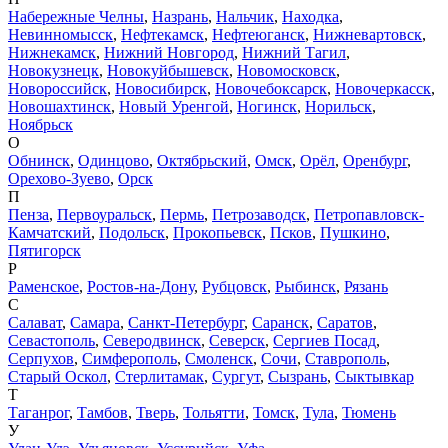
Набережные Челны
,
Назрань
,
Нальчик
,
Находка
,
Невинномысск
,
Нефтекамск
,
Нефтеюганск
,
Нижневартовск
,
Нижнекамск
,
Нижний Новгород
,
Нижний Тагил
,
Новокузнецк
,
Новокуйбышевск
,
Новомосковск
,
Новороссийск
,
Новосибирск
,
Новочебоксарск
,
Новочеркасск
,
Новошахтинск
,
Новый Уренгой
,
Ногинск
,
Норильск
,
Ноябрьск
О
Обнинск
,
Одинцово
,
Октябрьский
,
Омск
,
Орёл
,
Оренбург
,
Орехово-Зуево
,
Орск
П
Пенза
,
Первоуральск
,
Пермь
,
Петрозаводск
,
Петропавловск-
Камчатский
,
Подольск
,
Прокопьевск
,
Псков
,
Пушкино
,
Пятигорск
Р
Раменское
,
Ростов-на-Дону
,
Рубцовск
,
Рыбинск
,
Рязань
С
Салават
,
Самара
,
Санкт-Петербург
,
Саранск
,
Саратов
,
Севастополь
,
Северодвинск
,
Северск
,
Сергиев Посад
,
Серпухов
,
Симферополь
,
Смоленск
,
Сочи
,
Ставрополь
,
Старый Оскол
,
Стерлитамак
,
Сургут
,
Сызрань
,
Сыктывкар
Т
Таганрог
,
Тамбов
,
Тверь
,
Тольятти
,
Томск
,
Тула
,
Тюмень
У