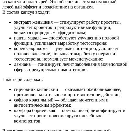
из капсул и пластырей. Это обеспечивает максимальный
лечебный эффект и воздействие на организм.
В состав капсул входят:
экстракт женьшеня — стимулирует работу простаты,
улучшает кровоток и репродуктивные функции,
является природным афродизиаком;
панты марала — способствуют улучшению половой
функции, усиливают выработку тестостерона;
корень эврикомы — улучшает потенцию, усиливает
половое влечение, повышает выработку спермы и
тестостерона, нормализует мочеиспускание;
дамиана — тонизирует, лечит заболевания мочеполовой
сферы, предупреждает импотенцию.
Пластыри содержат:
гирчовник китайский — оказывает обезболивающее,
противовоспалительное и противоотечное действие;
сафлор красильный — обладает мочегонным и
антисептическим эффектом;
камфора борнейская — обезболивает, дезинфицирует и
улучшает проникновение других лечебных
компонентов.
В комплексе капсулы и пластыри оказывают мощный