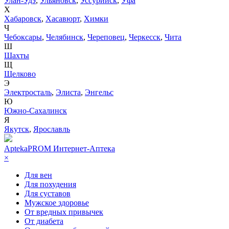
Улан-Удэ
,
Ульяновск
,
Уссурийск
,
Уфа
Х
Хабаровск
,
Хасавюрт
,
Химки
Ч
Чебоксары
,
Челябинск
,
Череповец
,
Черкесск
,
Чита
Ш
Шахты
Щ
Щелково
Э
Электросталь
,
Элиста
,
Энгельс
Ю
Южно-Сахалинск
Я
Якутск
,
Ярославль
AptekaPROM
Интернет-Аптека
×
Для вен
Для похудения
Для суставов
Мужское здоровье
От вредных привычек
От диабета