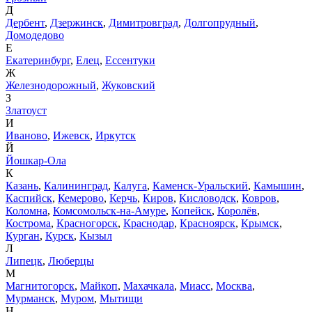
Д
Дербент
,
Дзержинск
,
Димитровград
,
Долгопрудный
,
Домодедово
Е
Екатеринбург
,
Елец
,
Ессентуки
Ж
Железнодорожный
,
Жуковский
З
Златоуст
И
Иваново
,
Ижевск
,
Иркутск
Й
Йошкар-Ола
К
Казань
,
Калининград
,
Калуга
,
Каменск-Уральский
,
Камышин
,
Каспийск
,
Кемерово
,
Керчь
,
Киров
,
Кисловодск
,
Ковров
,
Коломна
,
Комсомольск-на-Амуре
,
Копейск
,
Королёв
,
Кострома
,
Красногорск
,
Краснодар
,
Красноярск
,
Крымск
,
Курган
,
Курск
,
Кызыл
Л
Липецк
,
Люберцы
М
Магнитогорск
,
Майкоп
,
Махачкала
,
Миасс
,
Москва
,
Мурманск
,
Муром
,
Мытищи
Н