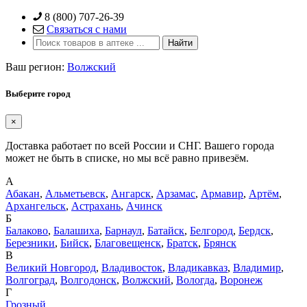
Skip
8 (800) 707-26-39
to
Связаться с нами
content
Ваш регион:
Волжский
Выберите город
×
Доставка работает по всей России и СНГ. Вашего города
может не быть в списке, но мы всё равно привезём.
А
Абакан
,
Альметьевск
,
Ангарск
,
Арзамас
,
Армавир
,
Артём
,
Архангельск
,
Астрахань
,
Ачинск
Б
Балаково
,
Балашиха
,
Барнаул
,
Батайск
,
Белгород
,
Бердск
,
Березники
,
Бийск
,
Благовещенск
,
Братск
,
Брянск
В
Великий Новгород
,
Владивосток
,
Владикавказ
,
Владимир
,
Волгоград
,
Волгодонск
,
Волжский
,
Вологда
,
Воронеж
Г
Грозный