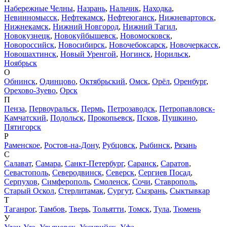
Набережные Челны
,
Назрань
,
Нальчик
,
Находка
,
Невинномысск
,
Нефтекамск
,
Нефтеюганск
,
Нижневартовск
,
Нижнекамск
,
Нижний Новгород
,
Нижний Тагил
,
Новокузнецк
,
Новокуйбышевск
,
Новомосковск
,
Новороссийск
,
Новосибирск
,
Новочебоксарск
,
Новочеркасск
,
Новошахтинск
,
Новый Уренгой
,
Ногинск
,
Норильск
,
Ноябрьск
О
Обнинск
,
Одинцово
,
Октябрьский
,
Омск
,
Орёл
,
Оренбург
,
Орехово-Зуево
,
Орск
П
Пенза
,
Первоуральск
,
Пермь
,
Петрозаводск
,
Петропавловск-
Камчатский
,
Подольск
,
Прокопьевск
,
Псков
,
Пушкино
,
Пятигорск
Р
Раменское
,
Ростов-на-Дону
,
Рубцовск
,
Рыбинск
,
Рязань
С
Салават
,
Самара
,
Санкт-Петербург
,
Саранск
,
Саратов
,
Севастополь
,
Северодвинск
,
Северск
,
Сергиев Посад
,
Серпухов
,
Симферополь
,
Смоленск
,
Сочи
,
Ставрополь
,
Старый Оскол
,
Стерлитамак
,
Сургут
,
Сызрань
,
Сыктывкар
Т
Таганрог
,
Тамбов
,
Тверь
,
Тольятти
,
Томск
,
Тула
,
Тюмень
У