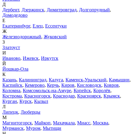
Д
Дербент
,
Дзержинск
,
Димитровград
,
Долгопрудный
,
Домодедово
Е
Екатеринбург
,
Елец
,
Ессентуки
Ж
Железнодорожный
,
Жуковский
З
Златоуст
И
Иваново
,
Ижевск
,
Иркутск
Й
Йошкар-Ола
К
Казань
,
Калининград
,
Калуга
,
Каменск-Уральский
,
Камышин
,
Каспийск
,
Кемерово
,
Керчь
,
Киров
,
Кисловодск
,
Ковров
,
Коломна
,
Комсомольск-на-Амуре
,
Копейск
,
Королёв
,
Кострома
,
Красногорск
,
Краснодар
,
Красноярск
,
Крымск
,
Курган
,
Курск
,
Кызыл
Л
Липецк
,
Люберцы
М
Магнитогорск
,
Майкоп
,
Махачкала
,
Миасс
,
Москва
,
Мурманск
,
Муром
,
Мытищи
Н