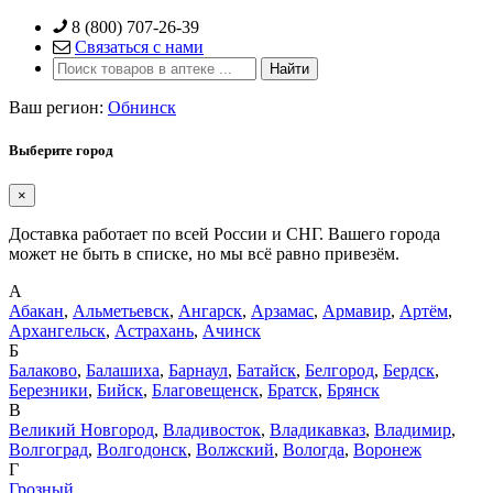
Skip
8 (800) 707-26-39
to
Связаться с нами
content
Ваш регион:
Обнинск
Выберите город
×
Доставка работает по всей России и СНГ. Вашего города
может не быть в списке, но мы всё равно привезём.
А
Абакан
,
Альметьевск
,
Ангарск
,
Арзамас
,
Армавир
,
Артём
,
Архангельск
,
Астрахань
,
Ачинск
Б
Балаково
,
Балашиха
,
Барнаул
,
Батайск
,
Белгород
,
Бердск
,
Березники
,
Бийск
,
Благовещенск
,
Братск
,
Брянск
В
Великий Новгород
,
Владивосток
,
Владикавказ
,
Владимир
,
Волгоград
,
Волгодонск
,
Волжский
,
Вологда
,
Воронеж
Г
Грозный