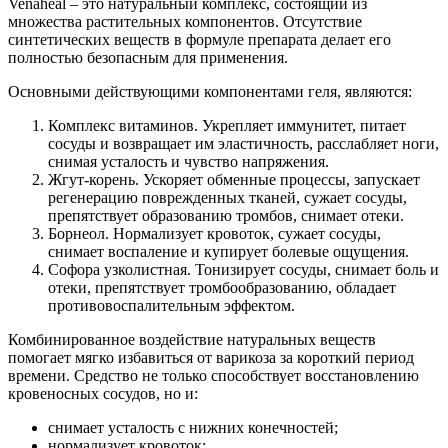
Venaheal – это натуральный комплекс, состоящий из
множества растительных компонентов. Отсутствие
синтетических веществ в формуле препарата делает его
полностью безопасным для применения.
Основными действующими компонентами геля, являются:
Комплекс витаминов. Укрепляет иммунитет, питает
сосуды и возвращает им эластичность, расслабляет ноги,
снимая усталость и чувство напряжения.
Жгут-корень. Ускоряет обменные процессы, запускает
регенерацию поврежденных тканей, сужает сосуды,
препятствует образованию тромбов, снимает отеки.
Борнеол. Нормализует кровоток, сужает сосуды,
снимает воспаление и купирует болевые ощущения.
Софора узколистная. Тонизирует сосуды, снимает боль и
отеки, препятствует тромбообразованию, обладает
противовоспалительным эффектом.
Комбинированное воздействие натуральных веществ
помогает мягко избавиться от варикоза за короткий период
времени. Средство не только способствует восстановлению
кровеносных сосудов, но и:
снимает усталость с нижних конечностей;
нормализует кровоток;