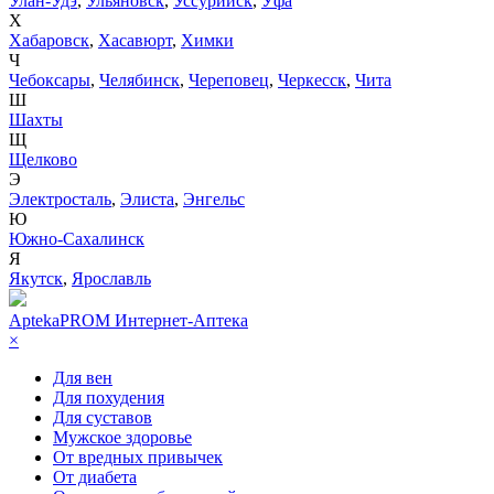
Улан-Удэ
,
Ульяновск
,
Уссурийск
,
Уфа
Х
Хабаровск
,
Хасавюрт
,
Химки
Ч
Чебоксары
,
Челябинск
,
Череповец
,
Черкесск
,
Чита
Ш
Шахты
Щ
Щелково
Э
Электросталь
,
Элиста
,
Энгельс
Ю
Южно-Сахалинск
Я
Якутск
,
Ярославль
AptekaPROM
Интернет-Аптека
×
Для вен
Для похудения
Для суставов
Мужское здоровье
От вредных привычек
От диабета