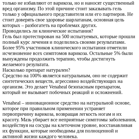
только не избавляют от варикоза, но и наносят существенный
вред организму. По этой причине стоит заказывать гель
только у официального представителя или его партнеров. Не
стоит доверять свое здоровье шарлатанам, основная цель
которых – разбогатеть на проблемах других.
Проводились ли клинические испытания?
Гель был протестирован на 500 испытуемых, которые прошли
полный курс лечения и поделились своими результатами.
Более 95% участников клинического испытания отметили
исчезновение всех симптомов варикоза. Остальные 5% были
вынуждены продолжить терапию, чтобы достигнуть
желаемого результата.
Насколько препарат натурален?
Средство на 100% является натуральным, оно не содержит
синтетических веществ, агрессивно воздействующих на
организм. Это делает Venaheal безопасным препаратом,
который не вызывает побочных реакций и осложнений.
Venaheal – инновационное средство на натуральной основе,
которое при правильном применении устраняет
первопричину варикоза, возвращая легкость ногам и их
красоту. Мазь убирает все неприятные симптомы заболевания,
воздействуя на сосуды на клеточном уровне, восстанавливая
их функции, которые необходимы для полноценной и
активной жизни каждого человека.